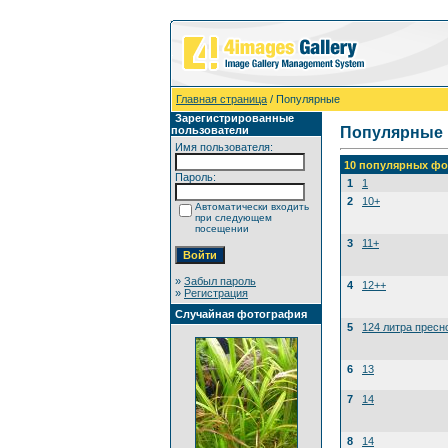
Главная страница
/ Популярные
Зарегистрированные
пользователи
Популярные
Имя пользователя:
10 популярных фо
Пароль:
1
1
2
10+
Автоматически входить
при следующем
посещении
3
11+
»
Забыл пароль
4
12++
»
Регистрация
Случайная фотография
5
124 литра пресн
6
13
7
14
8
14