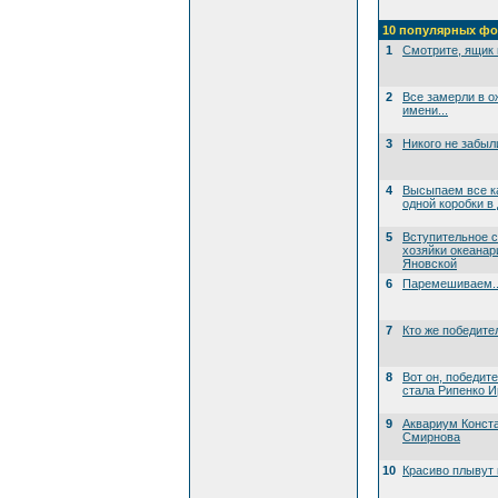
10 популярных фо
1
Смотрите, ящик 
2
Все замерли в о
имени...
3
Никого не забыл
4
Высыпаем все к
одной коробки в
5
Вступительное 
хозяйки океана
Яновской
6
Паремешиваем..
7
Кто же победите
8
Вот он, победит
стала Рипенко И
9
Аквариум Конст
Смирнова
10
Красиво плывут 