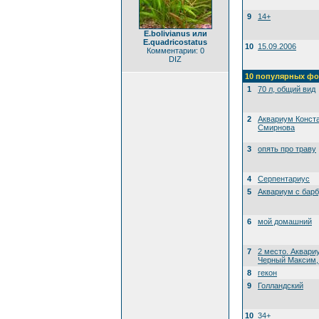
9
14+
E.bolivianus или
E.quadricostatus
10
15.09.2006
Комментарии: 0
DIZ
10 популярных фо
1
70 л, общий вид
2
Аквариум Конст
Смирнова
3
опять про траву
4
Серпентариус
5
Аквариум с бар
6
мой домашний
7
2 место. Аквари
Черный Максим, 
8
гекон
9
Голландский
10
34+