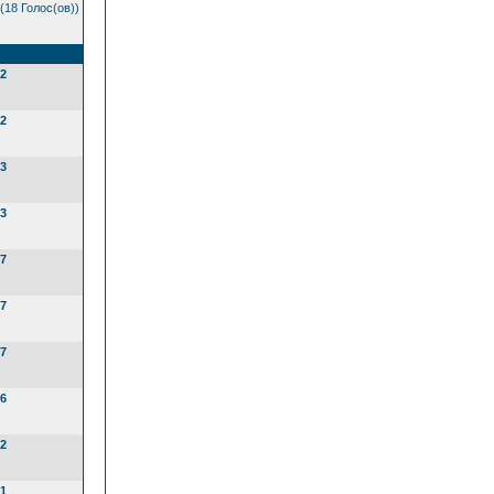
(18 Голос(ов))
2
2
3
3
7
7
7
6
2
1