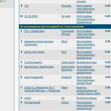
и: 1
ссылок
y
9
14+
Bactrian
Фотографии
5.00
пресноводных
аквариумов
10
15.09.2006
Svyatoi
Фотографии
5.00
пресноводных
аквариумов
10 популярных фотографий по голосованиям
1
70 л, общий вид
Владимир
Фотографии
4.00
Журов
пресноводных
аквариумов
2
Аквариум Константина
Mark
Фотографии
3.00
Смирнова
пресноводных
аквариумов
3
опять про траву
Nox
Фотографии
4.00
пресноводных
аквариумов
4
Серпентариус
Александр
Всякая всячина
5.00
5
Аквариум с барбусами
Александр
Фотографии
4.00
Бешлега
пресноводных
аквариумов
6
мой домашний
ikhtiandr
Фотографии
4.00
пресноводных
аквариумов
7
2 место. Аквариум № 7.
Mark
Конкурс
3.00
Черный Максим, г. Чернигов
аранжировки на
ЗооВетЭкспо 2006
8
гекон
fer
Всякая всячина
3.69
9
Голландский
Кокан
Фотографии
4.00
пресноводных
аквариумов