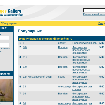
Расширенный поис
а
/ Популярные
Поп
анные
Популярные
я:
10 популярных фотографий по рейтингу
1
1
cherry
Пресноводная рыба
5.00
2
10+
Bactrian
Фотографии
5.00
 входить
пресноводных
ем
аквариумов
3
11+
Bactrian
Фотографии
5.00
пресноводных
аквариумов
4
12++
Bactrian
Фотографии
5.00
пресноводных
аквариумов
ография
5
124 литра пресной воды
kesha
Фотографии
5.00
пресноводных
аквариумов
6
13
Александр
Фотографии для
5.00
ссылок
7
14
Bactrian
Фотографии
5.00
пресноводных
аквариумов
н
8
14
Александр
Фотографии для
5.00