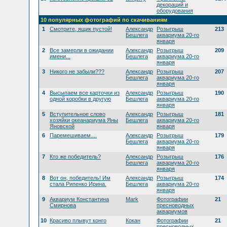
декораций и
оборудования
10 популярных фотографий по скачиваниям
1
Смотрите, ящик пустой!
Александр
Розыгрыш
213
Бешлега
аквариума 20-го
января
2
Все замерли в ожидании
Александр
Розыгрыш
209
имени...
Бешлега
аквариума 20-го
января
3
Никого не забыли???
Александр
Розыгрыш
207
Бешлега
аквариума 20-го
января
4
Высыпаем все карточки из
Александр
Розыгрыш
190
одной коробки в другую
Бешлега
аквариума 20-го
января
5
Вступительное слово
Александр
Розыгрыш
181
хозяйки океанариума Яны
Бешлега
аквариума 20-го
Яновской
января
6
Паремешиваем....
Александр
Розыгрыш
179
Бешлега
аквариума 20-го
января
7
Кто же победитель?
Александр
Розыгрыш
176
Бешлега
аквариума 20-го
января
8
Вот он, победитель! Им
Александр
Розыгрыш
174
стала Рипенко Ирина.
Бешлега
аквариума 20-го
января
9
Аквариум Константина
Mark
Фотографии
21
Смирнова
пресноводных
аквариумов
10
Красиво плывут конго
Кокан
Фотографии
21
пресноводных