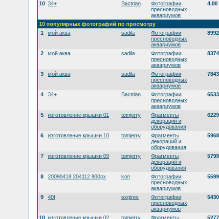
10
34+
Bactrian
Фотографии
4.00
пресноводных
аквариумов
10 популярных фотографий по просмотру
1
мой аква
sadila
Фотографии
8992
пресноводных
аквариумов
2
мой аква
sadila
Фотографии
8374
пресноводных
аквариумов
3
мой аква
sadila
Фотографии
7843
пресноводных
аквариумов
4
34+
Bactrian
Фотографии
6533
пресноводных
аквариумов
5
изготовление крышки 01
tomjerry
Фрагменты
6229
декораций и
оборудования
6
изготовление крышки 10
tomjerry
Фрагменты
5968
декораций и
оборудования
7
изготовление крышки 09
tomjerry
Фрагменты
5799
декораций и
оборудования
8
20090418 204112 800px
kori
Фотографии
5599
пресноводных
аквариумов
9
40l
expires
Фотографии
5430
пресноводных
аквариумов
10
изготовление крышки 02
tomjerry
Фрагменты
5277