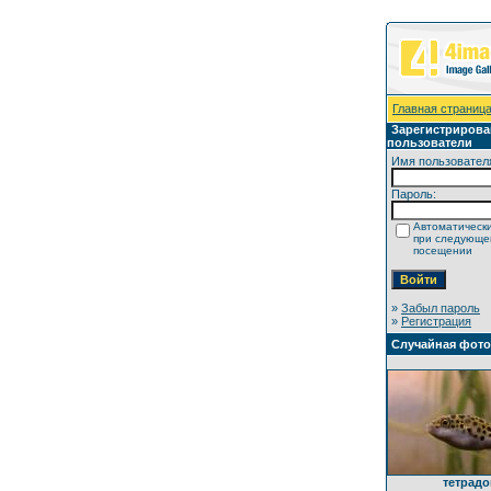
Главная страниц
Зарегистриров
пользователи
Имя пользовател
Пароль:
Автоматически
при следующ
посещении
»
Забыл пароль
»
Регистрация
Случайная фот
тетрадо