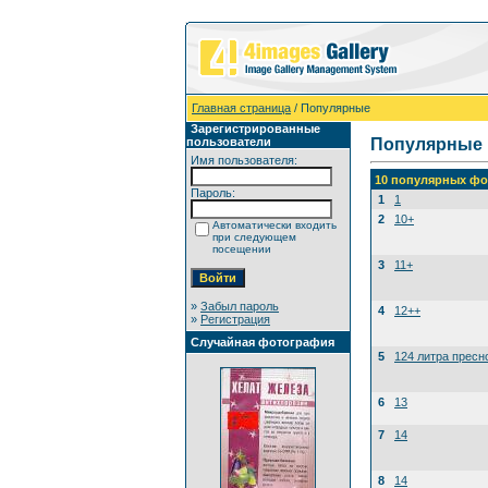
Главная страница
/ Популярные
Зарегистрированные
пользователи
Популярные
Имя пользователя:
10 популярных фо
Пароль:
1
1
2
10+
Автоматически входить
при следующем
посещении
3
11+
»
Забыл пароль
4
12++
»
Регистрация
Случайная фотография
5
124 литра пресн
6
13
7
14
8
14