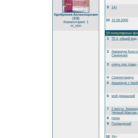
9
14+
Удобрения Антихлорозин
(1/2)
10
15.09.2006
Комментарии: 1
m_slon
10 популярных фо
1
70 л, общий вид
2
Аквариум Конст
Смирнова
3
опять про траву
4
Серпентариус
5
Аквариум с бар
6
мой домашний
7
2 место. Аквари
Черный Максим, 
8
гекон
9
Голландский
10
34+