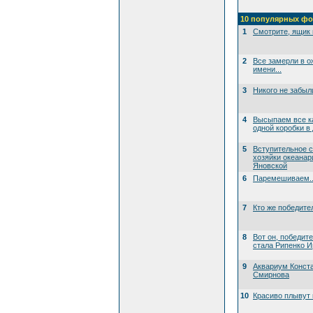
10 популярных фо
1
Смотрите, ящик 
2
Все замерли в о
имени...
3
Никого не забыл
4
Высыпаем все к
одной коробки в
5
Вступительное 
хозяйки океана
Яновской
6
Паремешиваем..
7
Кто же победите
8
Вот он, победит
стала Рипенко И
9
Аквариум Конст
Смирнова
10
Красиво плывут 