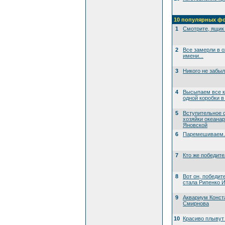
10 популярных ф
1
Смотрите, ящик 
2
Все замерли в 
имени...
3
Никого не забы
4
Высыпаем все к
одной коробки в
5
Вступительное 
хозяйки океана
Яновской
6
Паремешиваем..
7
Кто же победит
8
Вот он, победит
стала Рипенко И
9
Аквариум Конст
Смирнова
10
Красиво плывут 