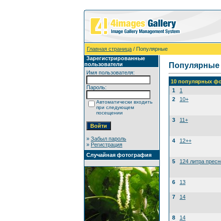
Главная страница
/ Популярные
Зарегистрированные
пользователи
Популярные
Имя пользователя:
10 популярных фо
Пароль:
1
1
2
10+
Автоматически входить
при следующем
посещении
3
11+
»
Забыл пароль
4
12++
»
Регистрация
Случайная фотография
5
124 литра прес
6
13
7
14
8
14