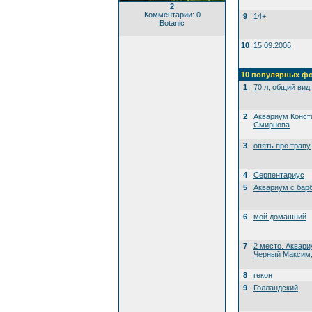
2
Комментарии: 0
9
14+
Botanic
10
15.09.2006
10 популярных ф
1
70 л, общий вид
2
Аквариум Конст
Смирнова
3
опять про траву
4
Серпентариус
5
Аквариум с бар
6
мой домашний
7
2 место. Аквари
Черный Максим, 
8
гекон
9
Голландский