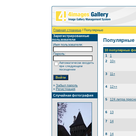
Главная страница
/ Популярные
Зарегистрированные
пользователи
Популярные
Имя пользователя:
10 популярных фо
Пароль:
1
1
2
10+
Автоматически входить
при следующем
посещении
3
11+
»
Забыл пароль
4
12++
»
Регистрация
Случайная фотография
5
124 литра пресн
6
13
7
14
8
14