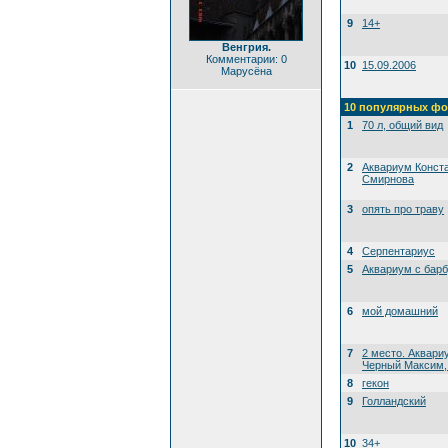
9
14+
Венгрия.
Комментарии: 0
10
15.09.2006
Марусёна
10 популярных фо
1
70 л, общий вид
2
Аквариум Конст
Смирнова
3
опять про траву
4
Серпентариус
5
Аквариум с бар
6
мой домашний
7
2 место. Аквари
Черный Максим, 
8
гекон
9
Голландский
10
34+