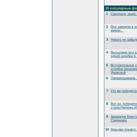
10 популярных фо
1
Смотрите, ящик 
2
Все замерли в о
имени...
3
Никого не забыл
4
Высыпаем все к
одной коробки в
5
Вступительное 
хозяйки океана
Яновской
6
Паремешиваем..
7
Кто же победите
8
Вот он, победит
стала Рипенко И
9
Аквариум Конст
Смирнова
10
Красиво плывут 