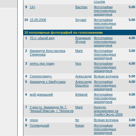
ссылок
9
14+
Bactrian
Фотографии
5.00
пресноводных
аквариумов
10
15.09.2006
Svyatoi
Фотографии
5.00
пресноводных
аквариумов
10 популярных фотографий по голосованиям
1
70 л, общий вид
Владимир
Фотографии
4.00
Журов
пресноводных
аквариумов
2
Аквариум Константина
Mark
Фотографии
3.00
Смирнова
пресноводных
аквариумов
3
опять про траву
Nox
Фотографии
4.00
пресноводных
аквариумов
4
Серпентариус
Александр
Всякая всячина
5.00
5
Аквариум с барбусами
Александр
Фотографии
4.00
Бешлега
пресноводных
аквариумов
6
мой домашний
ikhtiandr
Фотографии
4.00
пресноводных
аквариумов
7
2 место. Аквариум № 7.
Mark
Конкурс
3.00
Черный Максим, г. Чернигов
аранжировки на
ЗооВетЭкспо 2006
8
гекон
fer
Всякая всячина
3.69
9
Голландский
Кокан
Фотографии
4.00
пресноводных
аквариумов