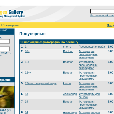
Расширенный поис
а
/ Популярные
Поп
анные
Популярные
я:
10 популярных фотографий по рейтингу
1
1
cherry
Пресноводная рыба
5.00
2
10+
Bactrian
Фотографии
5.00
 входить
пресноводных
ем
аквариумов
3
11+
Bactrian
Фотографии
5.00
пресноводных
аквариумов
4
12++
Bactrian
Фотографии
5.00
пресноводных
аквариумов
ография
5
124 литра пресной воды
kesha
Фотографии
5.00
пресноводных
аквариумов
6
13
Александр
Фотографии для
5.00
ссылок
7
14
Bactrian
Фотографии
5.00
пресноводных
аквариумов
ская (?)
8
14
Александр
Фотографии для
5.00
и: 0