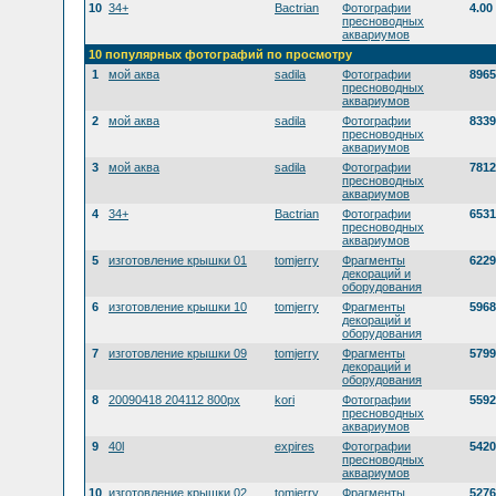
10
34+
Bactrian
Фотографии
4.00
пресноводных
аквариумов
10 популярных фотографий по просмотру
1
мой аква
sadila
Фотографии
8965
пресноводных
аквариумов
2
мой аква
sadila
Фотографии
8339
пресноводных
аквариумов
3
мой аква
sadila
Фотографии
7812
пресноводных
аквариумов
4
34+
Bactrian
Фотографии
6531
пресноводных
аквариумов
5
изготовление крышки 01
tomjerry
Фрагменты
6229
декораций и
оборудования
6
изготовление крышки 10
tomjerry
Фрагменты
5968
декораций и
оборудования
7
изготовление крышки 09
tomjerry
Фрагменты
5799
декораций и
оборудования
8
20090418 204112 800px
kori
Фотографии
5592
пресноводных
аквариумов
9
40l
expires
Фотографии
5420
пресноводных
аквариумов
10
изготовление крышки 02
tomjerry
Фрагменты
5276