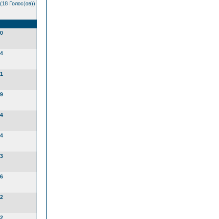
(18 Голос(ов))
0
4
1
9
4
4
3
6
2
2