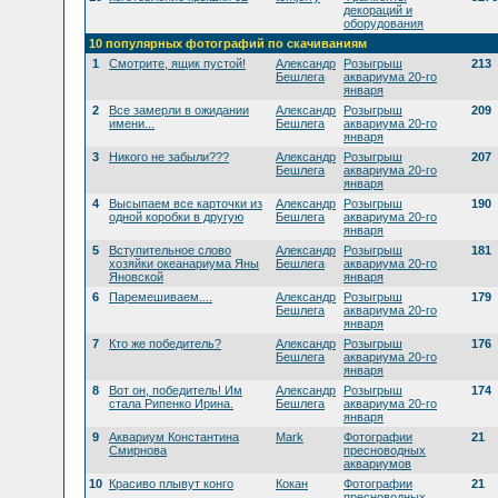
декораций и
оборудования
10 популярных фотографий по скачиваниям
1
Смотрите, ящик пустой!
Александр
Розыгрыш
213
Бешлега
аквариума 20-го
января
2
Все замерли в ожидании
Александр
Розыгрыш
209
имени...
Бешлега
аквариума 20-го
января
3
Никого не забыли???
Александр
Розыгрыш
207
Бешлега
аквариума 20-го
января
4
Высыпаем все карточки из
Александр
Розыгрыш
190
одной коробки в другую
Бешлега
аквариума 20-го
января
5
Вступительное слово
Александр
Розыгрыш
181
хозяйки океанариума Яны
Бешлега
аквариума 20-го
Яновской
января
6
Паремешиваем....
Александр
Розыгрыш
179
Бешлега
аквариума 20-го
января
7
Кто же победитель?
Александр
Розыгрыш
176
Бешлега
аквариума 20-го
января
8
Вот он, победитель! Им
Александр
Розыгрыш
174
стала Рипенко Ирина.
Бешлега
аквариума 20-го
января
9
Аквариум Константина
Mark
Фотографии
21
Смирнова
пресноводных
аквариумов
10
Красиво плывут конго
Кокан
Фотографии
21
пресноводных