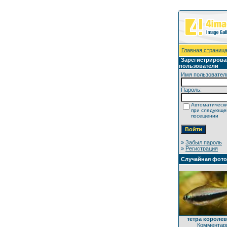
Главная страниц
Зарегистриров
пользователи
Имя пользовател
Пароль:
Автоматически
при следующ
посещении
»
Забыл пароль
»
Регистрация
Случайная фот
тетра королев
Комментари