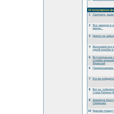
10 популярных ф
1
Смотрите, ящик 
2
Все замерли в 
имени...
3
Никого не забы
4
Высыпаем все к
одной коробки в
5
Вступительное 
хозяйки океана
Яновской
6
Паремешиваем..
7
Кто же победит
8
Вот он, победит
стала Рипенко И
9
Аквариум Конст
Смирнова
10
Красиво плывут 