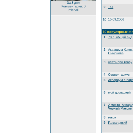
За 3 дня
Комментарии: 0
9
14+
michail
10
15.09.2006
10 популярных ф
1
70 л, общий вид
2
Аквариум Конст
Смирнова
3
опять про траву
4
Серпентариус
5
Аквариум с бар
6
мой домашний
7
2 место. Аквари
Черный Максим, 
8
гекон
9
Голландский