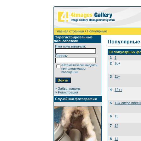
Главная страница
/ Популярные
Зарегистрированные
пользователи
Популярные
Имя пользователя:
10 популярных фо
Пароль:
1
1
2
10+
Автоматически входить
при следующем
посещении
3
11+
»
Забыл пароль
4
12++
»
Регистрация
Случайная фотография
5
124 литра прес
6
13
7
14
8
14