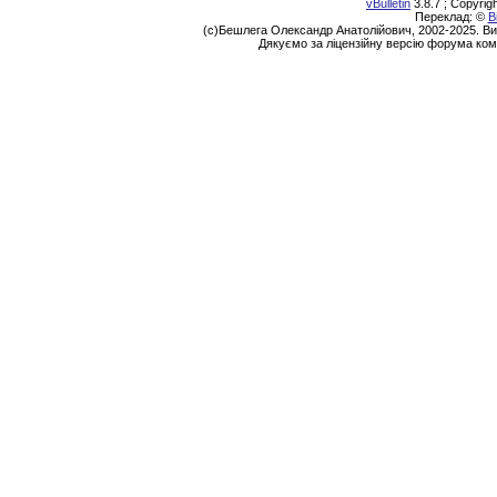
vBulletin
3.8.7 ; Copyrig
Переклад: ©
В
(с)Бешлега Олександр Анатолійович, 2002-2025. Ви
Дякуємо за ліцензійну версію форума ком