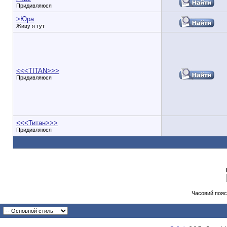
Придивляюся
>Юра
Живу я тут
<<<TITAN>>>
Придивляюся
<<<Титан>>>
Придивляюся
Часовий пояс