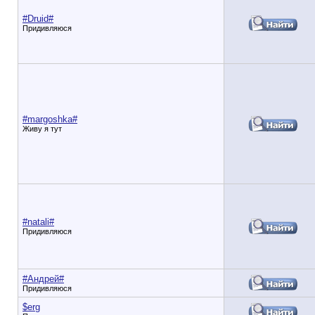
#Druid#
Придивляюся
#margoshka#
Живу я тут
#natali#
Придивляюся
#Андрей#
Придивляюся
$erg