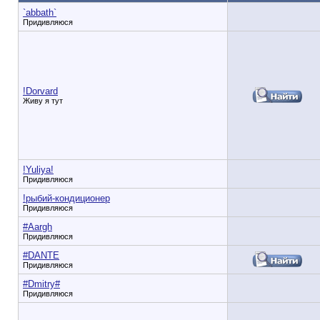
`abbath`
Придивляюся
!Dorvard
Живу я тут
!Yuliya!
Придивляюся
!рыбий-кондиционер
Придивляюся
#Aargh
Придивляюся
#DANTE
Придивляюся
#Dmitry#
Придивляюся