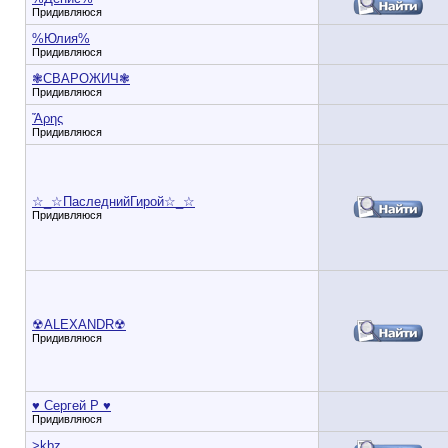
Придивляюся
%Юлия%
Придивляюся
❃СВАРОЖИЧ❃
Придивляюся
Ἄρης
Придивляюся
☆_☆ПаследнийГирой☆_☆
Придивляюся
☢ALEXANDR☢
Придивляюся
♥ Сергей Р ♥
Придивляюся
>kbz