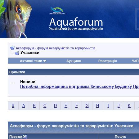
Аквафорум - форум акваріумістів та тераріумістів
Учасники
Активні теми
Аукцион
Реєстрація
ЧаП
Примітки
...
Новини
Потрібна інформаційна підтримка Киівському Будинку Пр
#
A
B
C
D
E
F
G
H
I
J
K
Аквафорум - форум акваріумістів та тераріумістів: Учасники
Псевдо
Пошук