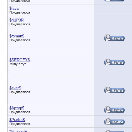
Придивляюся
$lava
Придивляюся
$N1P3R
Придивляюся
$roman$
Придивляюся
$SERGEY$
Живу я тут
$zver$
Придивляюся
$Артур$
Придивляюся
$Рыбка$
Придивляюся
%Денис%