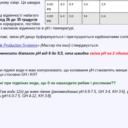
ному озері. Ця швидка
і відмінності набагато
від 26 до 35 градусів
 як коридораси, постійно
 з великою відмінностю в pH і температурі.
алаві, зміни pH дещо буферизуються і приглушуються карбонатними сол
ank Production Systems
»
(Массер та інші)
стверджується:
носити діапазон pH від 6 до 9,5, хоча швидка
зміна pH на 2 одини
при підміні води я маю контролювати, що коливання pH становлять менш
що стосовно GH і KH?
мі при підмінах води, що б не нашкодити рибам і рослинам??
бʼєм води 12л)
де живе півник
(рекомендовані pH 6.8-7.5, GH 3-4, KH 3-5)
,
а
(pH 6.0-7.5, GH 4-12, KH 3-8)
.