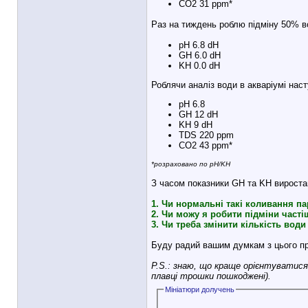
CO2 31 ppm*
Раз на тиждень роблю підміну 50% в
pH 6.8 dH
GH 6.0 dH
KH 0.0 dH
Роблячи аналіз води в акваріумі наст
pH 6.8
GH 12 dH
KH 9 dH
TDS 220 ppm
CO2 43 ppm*
*розраховано по pH/KH
З часом показники GH та KH виростаю
1. Чи нормальні такі коливання па
2. Чи можу я робити підміни част
3. Чи треба змінити кількість вод
Буду радий вашим думкам з цього при
P.S.: знаю, що краще орієнтуватися 
плавці трошки пошкоджені).
Мініатюри долучень