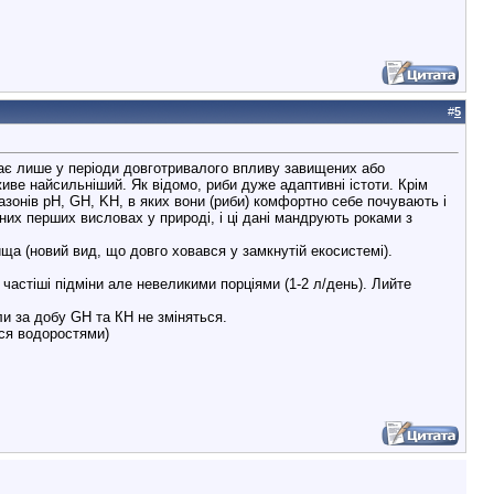
#
5
ждає лише у періоди довготривалого впливу завищених або
иве найсильніший. Як відомо, риби дуже адаптивні істоти. Крім
азонів pH, GH, KH, в яких вони (риби) комфортно себе почувають і
них перших висловах у природі, і ці дані мандрують роками з
ща (новий вид, що довго ховався у замкнутій екосистемі).
частіші підміни але невеликими порціями (1-2 л/день). Лийте
и за добу GH та КН не зміняться.
ися водоростями)