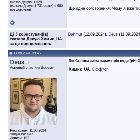
сказав Дякую: 1.529
сказали Дякую 1.731 раз(и) в 980
Ще одне обговорення: Чому я вже ти
повідомленні
Ці 3 користувач(ів)
Bahmut
(12.09.2024),
Deus
(11.09.2024
сказали Дякую Xимик_UA
за це повідомлення:
11.09.2024, 23:46
Deus
Re: Стрімка зміна параметрів води (pH, 
Активний участник форуму
Xимик_UA
,
Оффтоп
Реєстрація: 11.06.2024
Звідки Ви: Київ
Дописи: 107