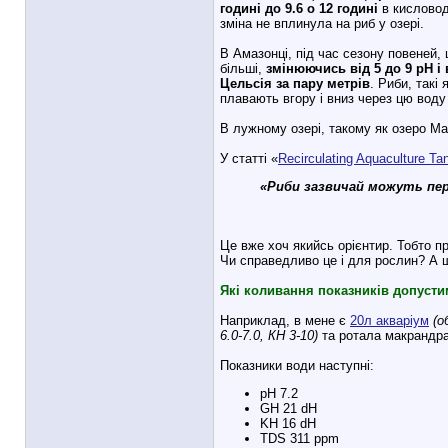
годині до 9.6 о 12 годині
в кисловод
зміна не вплинула на риб у озері.
В Амазонці, під час сезону повеней, ц
більші,
змінюючись від 5 до 9 pH і 
Цельсія за пару метрів
. Риби, такі
плавають вгору і вниз через цю воду
В лужному озері, такому як озеро М
У статті «
Recirculating Aquaculture T
«Риби зазвичай можуть пере
Це вже хоч якийсь орієнтир. Тобто 
Чи справедливо це і для рослин? А 
Які коливання показників допусти
Наприклад, в мене є
20л акваріум
(о
6.0-7.0, КH 3-10)
та ротала макрандр
Показники води наступні:
pH 7.2
GH 21 dH
KH 16 dH
TDS 311 ppm