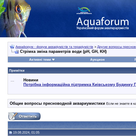
Аквафорум - форум акваріумістів та тераріумістів
>
Другие вопросы преснов
Стрімка зміна параметрів води (pH, GH, KH)
Активні теми
Аукцион
Примітки
...
Новини
Потрібна інформаційна підтримка Киівському Будинку 
Общие вопросы пресноводной аквариумистики
Если не знаете в 
19.08.2024, 01:05