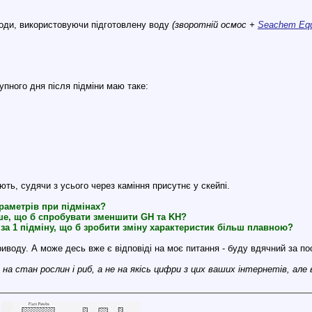
оди, використовуючи підготовлену воду
(зворотній осмос +
Seachem Equi
упного дня після підміни маю таке:
ть, судячи з усього через каміння присутнє у скейпі.
раметрів при підмінах?
іше, що б спробувати зменшити GH та KH?
и за 1 підміну, що б зробити зміну характеристик більш плавною?
воду. А може десь вже є відповіді на моє питання - буду вдячний за по
на стан рослин і риб, а не на якісь цифри з цих ваших інтернетів, але в