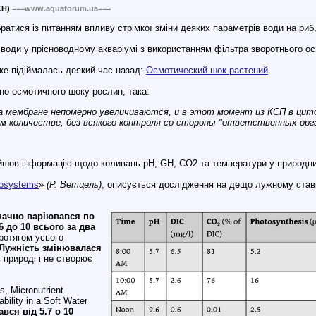
KH)
===www.aquaforum.ua===
ратися із питанням впливу стрімкої зміни деяких параметрів води на риб,
н води у прісноводному акваріумі з використанням фільтра зворотнього о
же підіймалась деякий час назад:
Осмотический шок растений
.
но осмотичного шоку рослин, така:
на мембране непомерно увеличиваются, и в этот момент из КСП в цит
ом количестве, без всякого контроля со стороны "ответственных орг
айшов інформацію щодо коливань pH, GH, CO2 та температури у природн
cosystems
»
(Р. Ветцель)
, описується дослідження на дещо лужному став
начно варіювався по
6 до 10 всього за два
ротягом усього
Лужність змінювалася
 природі і не створює
, Micronutrient
bility in a Soft Water
вся від 5.7 о 10