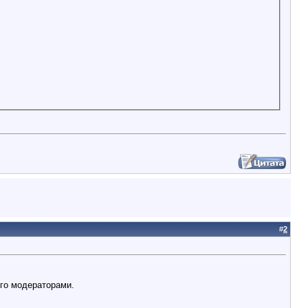
#
2
ього модераторами.