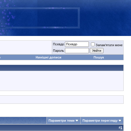
Псевдо
Запам'ятати мене
Пароль
р
Нинішні дописи
Пошук
Параметри теми
Параметри перегляду
#
1