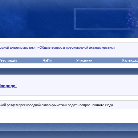
одной аквариумистики
>
Общие вопросы пресноводной аквариумистики
Реєстрація
ЧаПи
Учасники
Календа
Природи!
какой раздел пресноводной аквариумистики задать вопрос, пишите сюда.