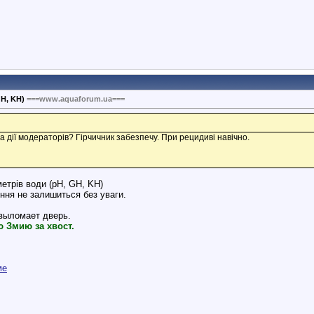
GH, KH)
===www.aquaforum.ua===
 дії модераторів? Гірчичник забезпечу. При рецидиві навічно.
метрів води (pH, GH, KH)
ння не залишиться без уваги.
 выломает дверь.
ю Змию за хвост.
ме