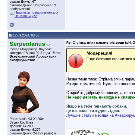
сказав Дякую: 67
сказали Дякую 129 раз(и) в 59
повідомленні
12.09.2024, 08:06
Serpentarius
Re: Стрімка зміна параметрів води (pH, 
Супер Модератор. Лауреат
Модерация!
конкурса "Автор 2011 года".
Член
Всеукраинской Ассоциации
Є ще бажання скаржитися на
аквариумистов
Назва теми така: Стрімка зміна пара
Розділ тематичний. Будь-яке відхиле
__________________
Откройте доброму человеку, а то он
Не надо дергать никогда не спящу
Якщо на тебе гавкають собаки,
це означає: ти кудись ідеш.
Лучшие статьи месяца на Аквафору
Реєстрація: 03.09.2004
Звідки Ви: Киев
Дописи: 14.200
__________________
сказав Дякую: 6.279
сказали Дякую 24.121 раз(и) в