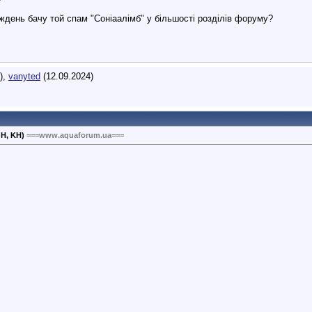
ждень бачу той спам "Соніаалімб" у більшості розділів форуму?
),
vanyted
(12.09.2024)
GH, KH)
===www.aquaforum.ua===