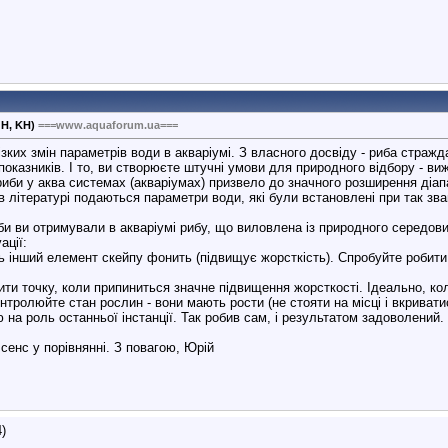
GH, KH)
===www.aquaforum.ua===
зких змін параметрів води в акваріумі. З власного досвіду - риба стра
оказників. І то, ви створюєте штучні умови для природного відбору - виж
риби у аква системах (акваріумах) призвело до значного розширення діап
 літературі подаються параметри води, які були встановлені при так зва
и ви отримували в акваріумі рибу, що виловлена із природного середови
ації:
ь інший елемент скейпу фонить (підвищує жорсткість). Спробуйте робити 
и точку, коли припиниться значне підвищення жорсткості. Ідеально, кол
нтролюйте стан рослин - вони мають рости (не стояти на місці і вкриват
на роль останньої інстанції. Так робив сам, і результатом задоволений.
 сенс у порівнянні. З повагою, Юрій
)