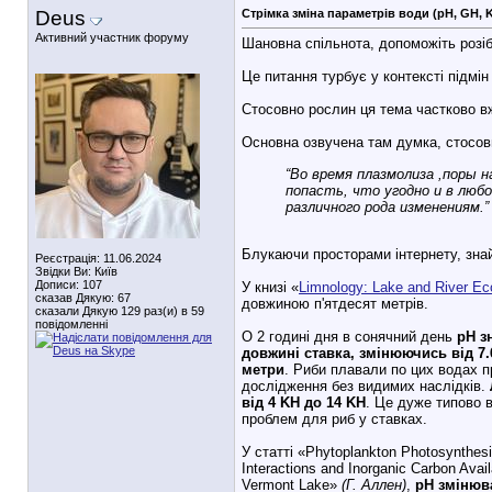
Deus
Стрімка зміна параметрів води (pH, GH, 
Активний участник форуму
Шановна спільнота, допоможіть розіб
Це питання турбує у контексті підмі
Стосовно рослин ця тема частково в
Основна озвучена там думка, стосов
“Во время плазмолиза ,поры 
попасть, что угодно и в люб
различного рода изменениям.”
Блукаючи просторами інтернету, зн
Реєстрація: 11.06.2024
Звідки Ви: Київ
Дописи: 107
У книзі «
Limnology: Lake and River E
сказав Дякую: 67
довжиною п'ятдесят метрів.
сказали Дякую 129 раз(и) в 59
повідомленні
О 2 годині дня в сонячний день
pH з
довжині ставка, змінюючись від 7.
метри
. Риби плавали по цих водах п
дослідження без видимих наслідків.
від 4 KH до 14 KH
. Це дуже типово в
проблем для риб у ставках.
У статті «Phytoplankton Photosynthesis
Interactions and Inorganic Carbon Availa
Vermont Lake»
(Г. Аллен)
,
pH змінюва