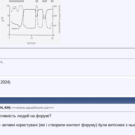
24
..
.2024)
GH, KH)
===www.aquaforum.ua===
ктивність людей на форумі?
активні користувачі (які і створили контент форуму) були витіснені з н
.