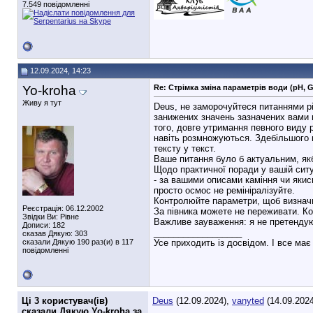
7.549 повідомленні
12.09.2024, 14:23
Yo-kroha
Re: Стрімка зміна параметрів води (pH, 
Живу я тут
Deus, не заморочуйтеся питаннями рі
занижених значень зазначених вами п
того, довге утримання певного виду 
навіть розмножуються. Здебільшого в
тексту у текст.
Ваше питання було б актуальним, якб
Щодо практичної поради у вашій ситу
- за вашими описами каміння чи якис
просто осмос не ремініралізуйте.
Контролюйте параметри, щоб визначит
Реєстрація: 06.12.2002
За півника можете не переживати. Ко
Звідки Ви: Рівне
Важливе зауваження: я не претендую 
Дописи: 182
__________________
сказав Дякую: 303
сказали Дякую 190 раз(и) в 117
Усе приходить із досвідом. І все має
повідомленні
Ці 3 користувач(ів)
Deus
(12.09.2024),
vanyted
(14.09.2024
сказали Дякую Yo-kroha за