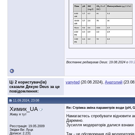
Востаннє редагував Deus: 19.08.2024 о
09:
Ці 2 користувач(ів)
vanyted
(20.08.2024),
Анатолий
(23.08
сказали Дякую Deus за це
повідомлення:
11.09.2024, 23:08
Xимик_UA
Re: Стрімка зміна параметрів води (pH, 
Живу я тут
Намагаєтесь спробувати відновити а
Даремно.
Зусилля модераторів далися взнаки - 
Реєстрація: 19.05.2009
Звідки Ви: Луцк
Дописи: 2.231
Так - це обговорення дій модераторів