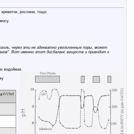
 креветок, рослини, тощо.
смосу.
озоль, через эти не адекватно увеличенные поры, может
анов". Вот именно этот дисбаланс веществ и приводит к
их водоймах.
ку