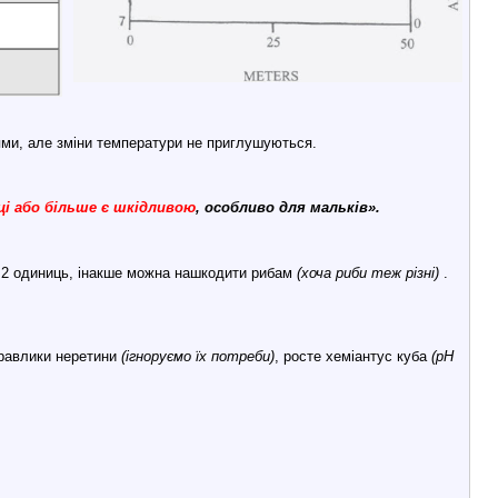
ями, але зміни температури не приглушуються.
ці або більше є шкідливою
, особливо для мальків».
е 2 одиниць, інакше можна нашкодити рибам
(хоча риби теж різні)
.
 равлики неретини
(ігноруємо їх потреби)
, росте хеміантус куба
(pH