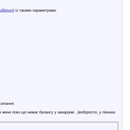
librium
)
із такими параметрами:
силання.
 мене поки що немає балансу у акваріумі.. (водорості, у півника