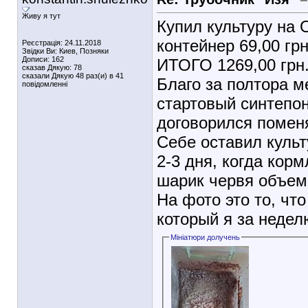
Живу я тут
Купил культуру на О
контейнер 69,00 грн
Реєстрація: 24.11.2018
Звідки Ви: Киев, Позняки
Дописи: 162
ИТОГО 1269,00 грн
сказав Дякую: 78
сказали Дякую 48 раз(и) в 41
Благо за полтора м
повідомленні
стартовый синтепон
договорился поменя
Себе оставил культ
2-3 дня, когда кор
шарик червя объемо
На фото это то, чт
который я за недел
Мініатюри долучень