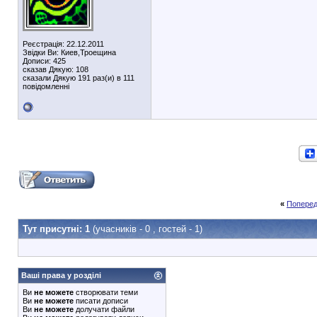
Реєстрація: 22.12.2011
Звідки Ви: Киев,Троещина
Дописи: 425
сказав Дякую: 108
сказали Дякую 191 раз(и) в 111
повідомленні
«
Поперед
Тут присутні: 1
(учасників - 0 , гостей - 1)
Ваші права у розділі
Ви
не можете
створювати теми
Ви
не можете
писати дописи
Ви
не можете
долучати файли