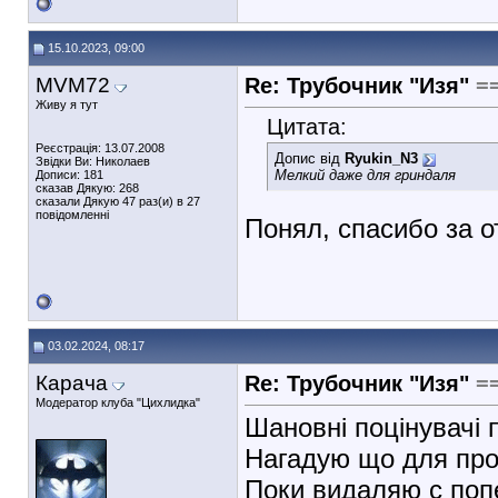
15.10.2023, 09:00
MVM72
Re: Трубочник "Изя"
=
Живу я тут
Цитата:
Реєстрація: 13.07.2008
Допис від
Ryukin_N3
Звідки Ви: Николаев
Мелкий даже для гриндаля
Дописи: 181
сказав Дякую: 268
сказали Дякую 47 раз(и) в 27
повідомленні
Понял, спасибо за о
03.02.2024, 08:17
Карача
Re: Трубочник "Изя"
=
Модератор клуба "Цихлидка"
Шановні поцінувачі 
Нагадую що для прод
Поки видаляю с по