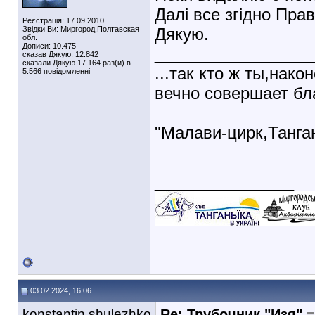
Далі все згідно Пра
Реєстрація: 17.09.2010
Звідки Ви: Миргород.Полтавская
Дякую.
обл.
Дописи: 10.475
_________________
сказав Дякую: 12.842
сказали Дякую 17.164 раз(и) в
...так кто ж ты,нако
5.566 повідомленні
вечно совершает бл
"Малави-цирк,Тангань
__________________
03.02.2024, 16:06
konstantin.shulezhko
Re: Трубочник "Изя"
=