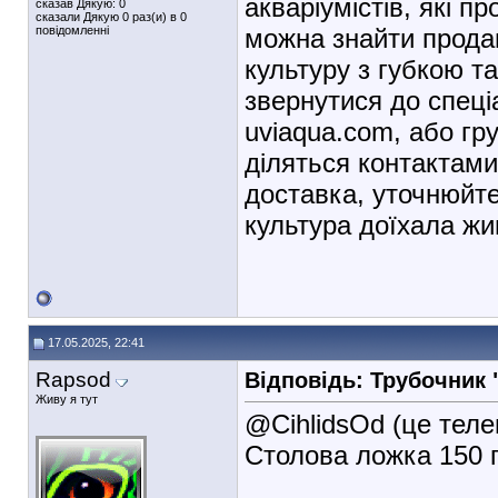
акваріумістів, які 
сказав Дякую: 0
сказали Дякую 0 раз(и) в 0
повідомленні
можна знайти продав
культуру з губкою т
звернутися до спеці
uviaqua.com, або гру
діляться контактам
доставка, уточнюйт
культура доїхала жив
17.05.2025, 22:41
Rapsod
Відповідь: Трубочник
Живу я тут
@CihlidsOd (це теле
Столова ложка 150 г