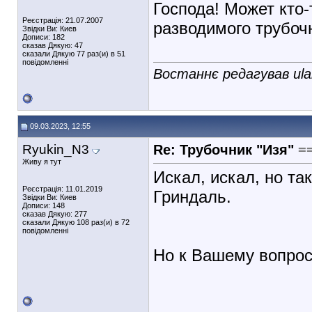
Господа! Может кто-
Реєстрація: 21.07.2007
разводимого трубоч
Звідки Ви: Киев
Дописи: 182
сказав Дякую: 47
сказали Дякую 77 раз(и) в 51
повідомленні
Востаннє редагував ula
09.03.2023, 12:55
Ryukin_N3
Re: Трубочник "Изя"
=
Живу я тут
Искал, искал, но т
Реєстрація: 11.01.2019
Гриндаль.
Звідки Ви: Киев
Дописи: 148
сказав Дякую: 277
сказали Дякую 108 раз(и) в 72
повідомленні
Но к Вашему вопросу