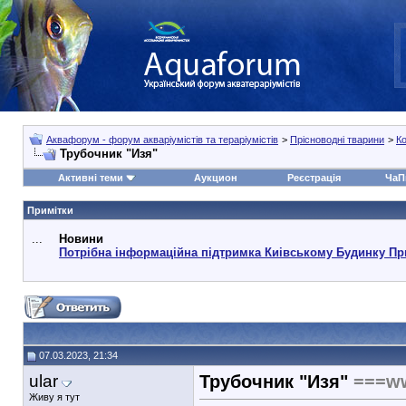
Аквафорум - форум акваріумістів та тераріумістів
>
Прісноводні тварини
>
К
Трубочник "Изя"
Активні теми
Аукцион
Реєстрація
ЧаП
Примітки
...
Новини
Потрібна інформаційна підтримка Киівському Будинку Пр
07.03.2023, 21:34
ular
Трубочник "Изя"
===w
Живу я тут