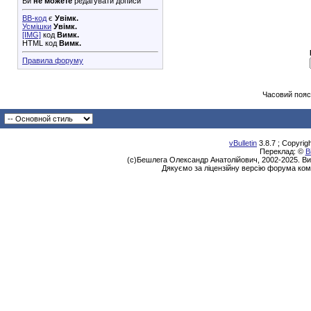
Ви
не можете
редагувати дописи
BB-код
є
Увімк.
Усмішки
Увімк.
[IMG]
код
Вимк.
HTML код
Вимк.
Правила форуму
Часовий пояс
vBulletin
3.8.7 ; Copyrig
Переклад: ©
В
(с)Бешлега Олександр Анатолійович, 2002-2025. Ви
Дякуємо за ліцензійну версію форума ком