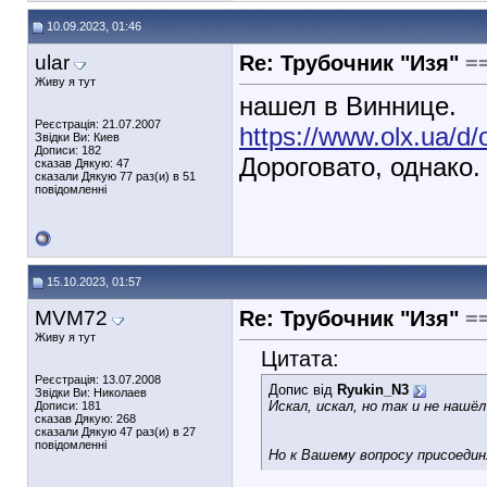
10.09.2023, 01:46
ular
Re: Трубочник "Изя"
=
Живу я тут
нашел в Виннице.
Реєстрація: 21.07.2007
https://www.olx.ua/d
Звідки Ви: Киев
Дописи: 182
Дороговато, однако
сказав Дякую: 47
сказали Дякую 77 раз(и) в 51
повідомленні
15.10.2023, 01:57
MVM72
Re: Трубочник "Изя"
=
Живу я тут
Цитата:
Реєстрація: 13.07.2008
Допис від
Ryukin_N3
Звідки Ви: Николаев
Искал, искал, но так и не наш
Дописи: 181
сказав Дякую: 268
сказали Дякую 47 раз(и) в 27
повідомленні
Но к Вашему вопросу присоединя