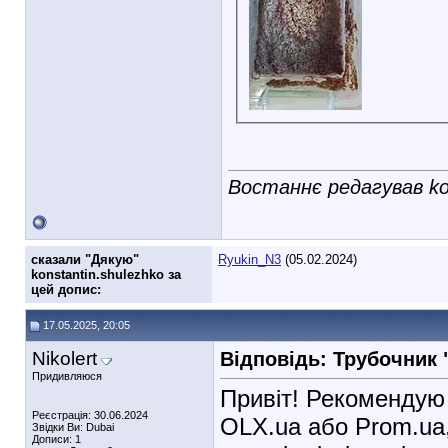
Востаннє редагував kon
cказали "Дякую"
Ryukin_N3
(05.02.2024)
konstantin.shulezhko за
цей допис:
17.05.2025, 20:05
Nikolert
Відповідь: Трубочник
Придивляюся
Привіт! Рекомендую 
Реєстрація: 30.06.2024
OLX.ua або Prom.ua
Звідки Ви: Dubai
Дописи: 1