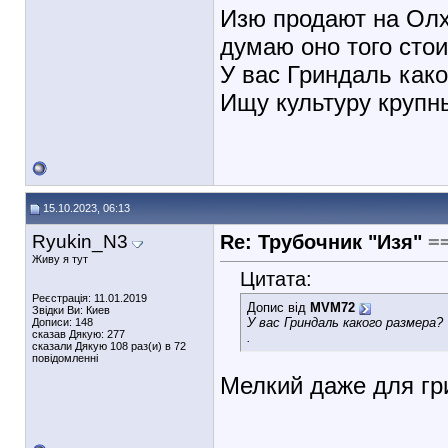
Изю продают на Олх,
думаю оно того стои
У вас Гриндаль как
Ищу культуру крупн
15.10.2023, 06:13
Ryukin_N3
Re: Трубочник "Изя"
=
Живу я тут
Цитата:
Реєстрація: 11.01.2019
Допис від
MVM72
Звідки Ви: Киев
У вас Гриндаль какого размера?
Дописи: 148
сказав Дякую: 277
.
сказали Дякую 108 раз(и) в 72
повідомленні
Мелкий даже для гр