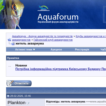
Аквафорум - форум акваріумістів та тераріумістів
>
Клубы аквариумистов и 
аквариумистов
>
Гайсинский клуб аквариумистов
житель аквариума
Активні теми
Аукцион
Реєстрація
ЧаП
Примітки
...
Новини
Потрібна інформаційна підтримка Киівському Будинку Пр
28.02.2026, 15:46
Plankton
Відповідь: житель аквариума
===www.aquafo