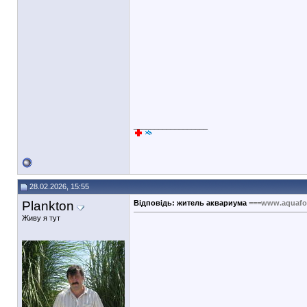
__________________
28.02.2026, 15:55
Plankton
Відповідь: житель аквариума
===www.aquafo
Живу я тут