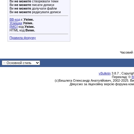
Ви
не можете
створювати теми
Ви
не можете
писати дописи
Ви
не можете
долучати файли
Ви
не можете
редагувати дописи
BB-код
є
Увімк.
Усмішки
Увімк.
[IMG]
код
Увімк.
HTML код
Вимк.
Правила форуму
Часовий 
vBulletin
3.8.7 ; Copyrig
Переклад: ©
В
(с)Бешлега Олександр Анатолійович, 2002-2025. Ви
Дякуємо за ліцензійну версію форума ком