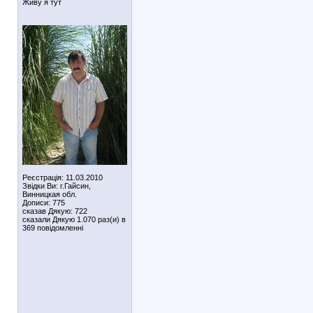
Живу я тут
Реєстрація: 11.03.2010
Звідки Ви: г.Гайсин,
Винницкая обл.
Дописи: 775
сказав Дякую: 722
сказали Дякую 1.070 раз(и) в
369 повідомленні