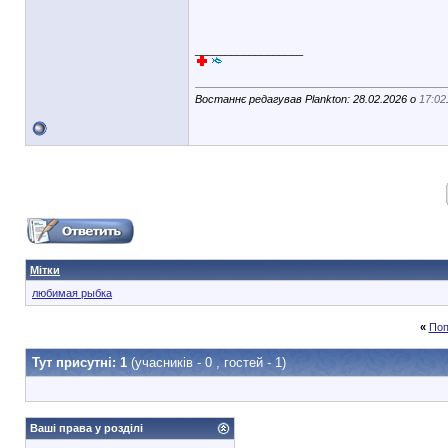
__________________
Востаннє редагував Plankton: 28.02.2026 о
17:02
Мітки
любимая рыбка
«
Поп
Тут присутні: 1
(учасників - 0 , гостей - 1)
Ваші права у розділі