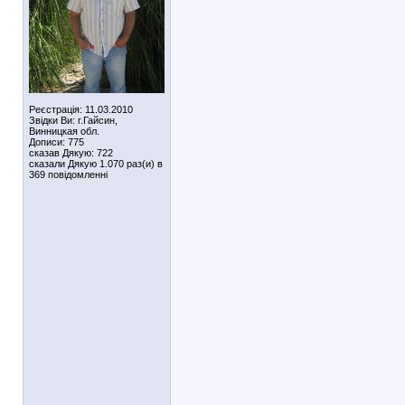
Реєстрація: 11.03.2010
Звідки Ви: г.Гайсин,
Винницкая обл.
Дописи: 775
сказав Дякую: 722
сказали Дякую 1.070 раз(и) в
369 повідомленні