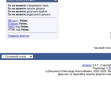
Ви
не можете
створювати теми
Ви
не можете
писати дописи
Ви
не можете
долучати файли
Ви
не можете
редагувати дописи
BB-код
є
Увімк.
Усмішки
Увімк.
[IMG]
код
Увімк.
HTML код
Увімк.
Правила форуму
Часовий пояс
vBulletin
3.8.7 ; Copyrig
Переклад: ©
В
(с)Бешлега Олександр Анатолійович, 2002-2025. Ви
Дякуємо за ліцензійну версію форума ком