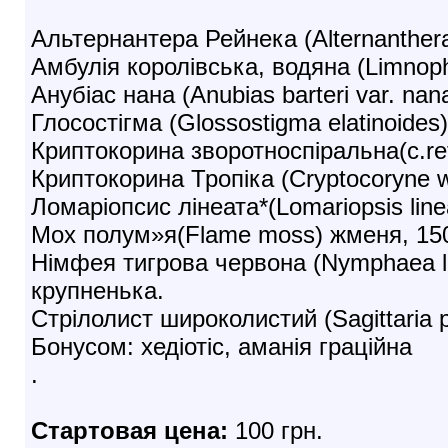
Альтернантера Рейнека (Alternanthera
Амбулія королівська, водяна (Limnophi
Анубіас нана (Anubias barteri var. nan
Глосостігма (Glossostigma elatinoide
Криптокорина зворотноспіральна(c.retr
Криптокорина Тропіка (Cryptocoryne w
Ломаріопсис лінеата*(Lomariopsis lin
Мох полум»я(Flame moss) жменя, 1
Німфея тигрова червона (Nymphaea lo
крупненька.
Стрілолист широколистий (Sagittaria p
Бонусом: хедіотіс, аманія граційна
.
Стартовая цена:
100 грн.