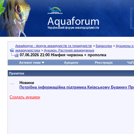
Аквафорум - форум акваріумістів та тераріумістів
>
Барахолка
>
Аукционы и
аквариумистика
>
Аукцион. Растения аквариумные
07.06.2026 21:00 Німфея червона + прополка
Активні теми
Аукцион
Реєстрація
ЧаП
Примітки
...
Новини
Потрібна інформаційна підтримка Киівському Будинку Пр
Создать аукцион