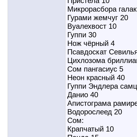
Пристела 10
Микрорасбора галак
Гурами жемчуг 20
Вуалехвост 10
Гуппи 30
Нож чёрный 4
Псавдоскат Севилья
Цихлозома бриллиа
Сом пангасиус 5
Неон красный 40
Гуппи Эндлера сам
Данио 40
Апистограма рамире
Водорослеед 20
Сом:
Крапчатый 10