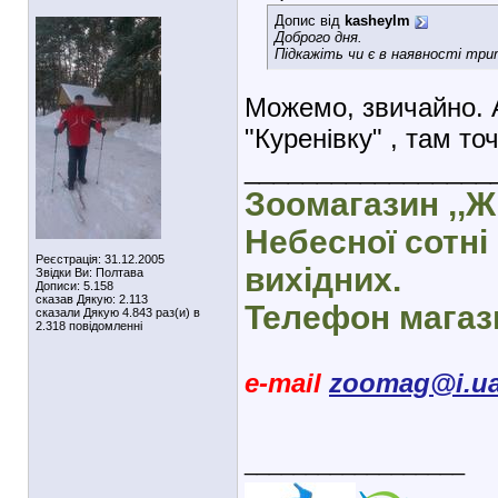
Допис від
kasheylm
Доброго дня.
Підкажіть чи є в наявності три
Можемо, звичайно. 
"Куренівку" , там точ
_________________
Зоомагазин ,,Ж
Небесної сотні 
Реєстрація: 31.12.2005
вихідних.
Звідки Ви: Полтава
Дописи: 5.158
сказав Дякую: 2.113
Телефон магази
сказали Дякую 4.843 раз(и) в
2.318 повідомленні
e-mail
zoomag@i.u
__________________