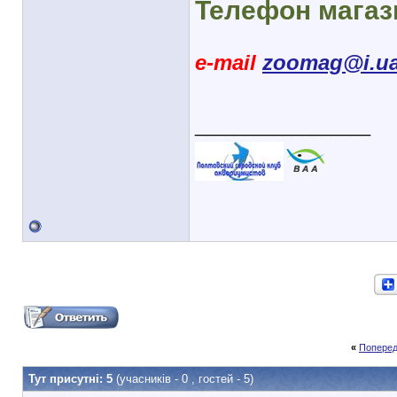
Телефон магази
e-mail
zoomag@i.u
__________________
«
Поперед
Тут присутні: 5
(учасників - 0 , гостей - 5)