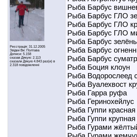
Рыба Барбус вишне
Рыба Барбус ГЛО з
Рыба Барбус ГЛО к
Рыба Барбус ГЛО м
Рыба Барбус зелён
Реєстрація: 31.12.2005
Рыба Барбус огнен
Звідки Ви: Полтава
Дописи: 5.158
Рыба Барбус суматр
сказав Дякую: 2.113
сказали Дякую 4.843 раз(и) в
2.318 повідомленні
Рыба Боция клоун
Рыба Водорослеед 
Рыба Вуалехвост к
Рыба Гарра руфа
Рыба Геринохейлус
Рыба Гуппи красная
Рыба Гуппи крупная
Рыба Гурами жёлты
Рыба Гурами жемч