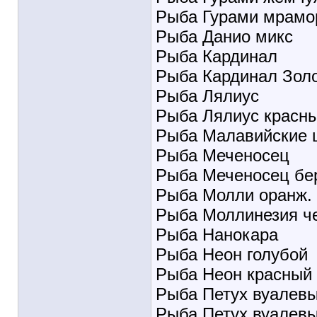
Рыба Гурами мрамо
Рыба Данио микс
Рыба Кардинал
Рыба Кардинал Зол
Рыба Лялиус
Рыба Лялиус красны
Рыба Малавийские 
Рыба Меченосец
Рыба Меченосец бе
Рыба Молли оранж.
Рыба Моллинезия ч
Рыба Нанокара
Рыба Неон голубой
Рыба Неон красный
Рыба Петух вуалевы
Рыба Петух вуалев