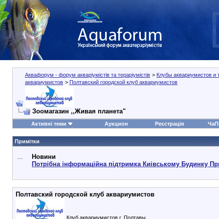
Аквафорум - форум акваріумістів та тераріумістів
>
Клубы аквариумистов и 
аквариумистов
>
Полтавский городской клуб аквариумистов
Зоомагазин ,,Живая планета"
Активні теми
Аукцион
Реєстрація
ЧаП
Примітки
...
Новини
Потрібна інформаційна підтримка Киівському Будинку Пр
Полтавский городской клуб аквариумистов
Клуб аквариумистов г. Полтавы