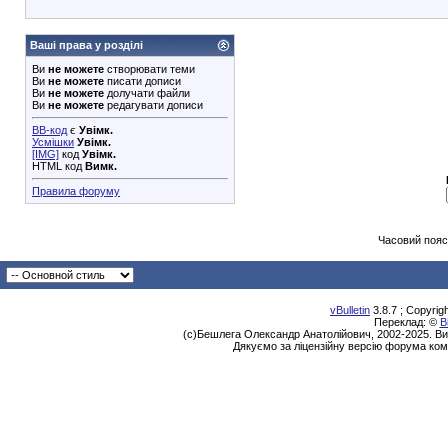
Ваші права у розділі
Ви
не можете
створювати теми
Ви
не можете
писати дописи
Ви
не можете
долучати файли
Ви
не можете
редагувати дописи
BB-код
є
Увімк.
Усмішки
Увімк.
[IMG]
код
Увімк.
HTML код
Вимк.
Правила форуму
Часовий пояс
vBulletin
3.8.7 ; Copyrig
Переклад: ©
В
(с)Бешлега Олександр Анатолійович, 2002-2025. Ви
Дякуємо за ліцензійну версію форума ком