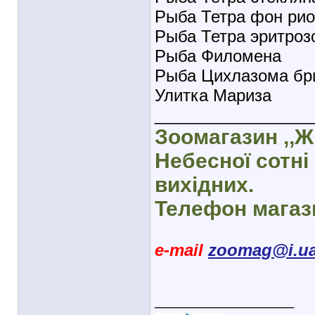
Рыба Тетра фон рио
Рыба Тетра эритроз
Рыба Филомена
Рыба Цихлазома бр
Улитка Мариза
_________________
Зоомагазин ,,Ж
Небесної сотні 
вихідних.
Телефон магази
e-mail
zoomag@i.u
__________________