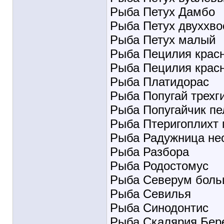
Рыба Петух Дамбо
Рыба Петух двуххво
Рыба Петух малый
Рыба Пецилия красн
Рыба Пецилия крас
Рыба Платидорас
Рыба Попугай трехг
Рыба Попугайчик п
Рыба Птеригоплихт 
Рыба Радужница не
Рыба Разбора
Рыба Родостомус
Рыба Северум бол
Рыба Севилья
Рыба Синодонтис
Рыба Скалярия Бер