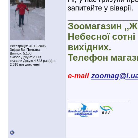
запитайте у віварії.
_________________
Зоомагазин ,,Ж
Небесної сотні 
вихідних.
Реєстрація: 31.12.2005
Звідки Ви: Полтава
Дописи: 5.158
Телефон магази
сказав Дякую: 2.113
сказали Дякую 4.843 раз(и) в
2.318 повідомленні
e-mail
zoomag@i.u
__________________