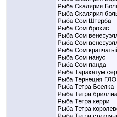
Рыба Скалярия Бол
Рыба Скалярия бол
Рыба Сом Штерба
Рыба Сом брохис
Рыба Сом венесуэл
Рыба Сом венесуэл
Рыба Сом крапчаты
Рыба Сом нанус
Рыба Сом панда
Рыба Таракатум се
Рыба Тернеция ГЛО
Рыба Тетра Боелка
Рыба Тетра брилли
Рыба Тетра керри
Рыба Тетра королев
Рыба Тетра стеклян