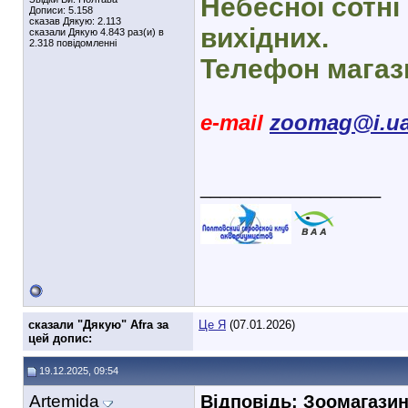
Небесної сотні 
Дописи: 5.158
сказав Дякую: 2.113
вихідних.
сказали Дякую 4.843 раз(и) в
2.318 повідомленні
Телефон магази
e-mail
zoomag@i.u
__________________
cказали "Дякую" Afra за
Це Я
(07.01.2026)
цей допис:
19.12.2025, 09:54
Artemida
Відповідь: Зоомагази