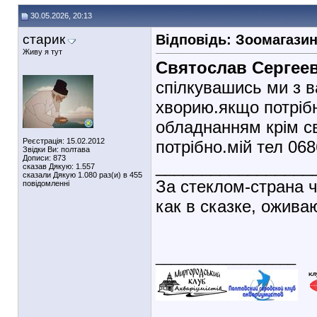
30.05.2026, 20:13
старик
Відповідь: Зоомагази
Живу я тут
Святослав Сергее
спілкувашись ми з в
хворию.якщо потрібн
обладнанням крім с
Реєстрація: 15.02.2012
потрібно.мій тел 068
Звідки Ви: полтава
Дописи: 873
_________________
сказав Дякую: 1.557
сказали Дякую 1.080 раз(и) в 455
За стеклом-страна ч
повідомленні
как в сказке, ожива
__________________