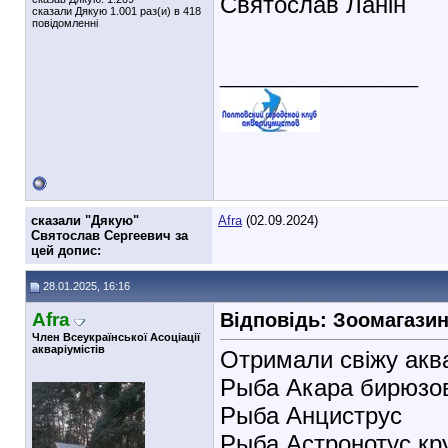
Святослав Ланін
сказали Дякую 1.001 раз(и) в 418
повідомленні
__________________
cказали "Дякую"
Afra
(02.09.2024)
Святослав Сергеевич за
цей допис:
28.01.2025, 16:16
Afra
Відповідь: Зоомагази
Член Всеукраїнської Асоціації
акваріумістів
Отримали свіжу акв
Рыба Акара бирюзо
Рыба Анциструс
Рыба Астронотус кр