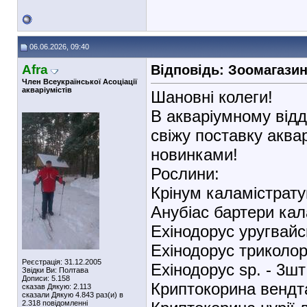
06.06.2026, 09:40
Afra
Відповідь: Зоомагази
Член Всеукраїнської Асоціації
акваріумістів
Шановні колеги!
В акваріумному відд
свіжу поставку аква
новинками!
Рослини:
Крінум каламістрату
Анубіас бартери кал
Ехінодорус уругвайс
Ехінодорус триколор
Реєстрація: 31.12.2005
Ехінодорус sp. - 3шт
Звідки Ви: Полтава
Дописи: 5.158
Криптокорина вендта
сказав Дякую: 2.113
сказали Дякую 4.843 раз(и) в
2.318 повідомленні