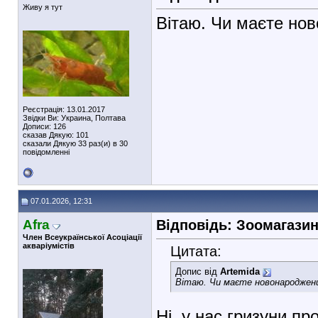
Живу я тут
Вітаю. Чи маєте но
Реєстрація: 13.01.2017
Звідки Ви: Украина, Полтава
Дописи: 126
сказав Дякую: 101
сказали Дякую 33 раз(и) в 30
повідомленні
07.01.2026, 12:31
Afra
Відповідь: Зоомагази
Член Всеукраїнської Асоціації
акваріумістів
Цитата:
Допис від
Artemida
Вітаю. Чи маєте новонароджен
Ні, у нас гризуни п