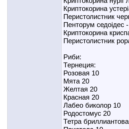
Криптокорина нурії 
Криптокорина устері
Перистолистник чер
Пенторум седоідес 
Криптокорина криспа
Перистолистник рор
Риби:
Тернеция:
Розовая 10
Мята 20
Желтая 20
Красная 20
Лабео биколор 10
Родостомус 20
Тетра бриллиантова