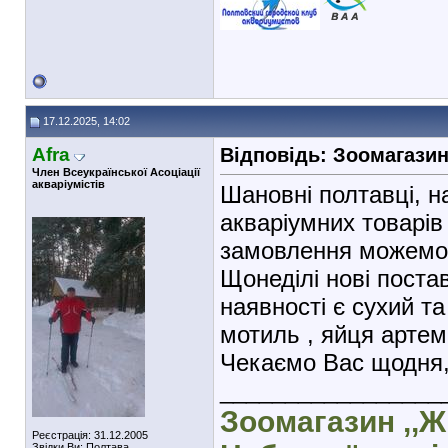
17.12.2025, 14:02
Afra
Відповідь: Зоомагази
Член Всеукраїнської Асоціації
акваріумістів
Шановні полтавці, 
акваріумних товарів
замовлення можемо 
Щонеділі нові постав
наявності є сухий т
мотиль , яйця артемії
Чекаємо Вас щодня, 
_________________
Зоомагазин ,,Ж
Реєстрація: 31.12.2005
Звідки Ви: Полтава