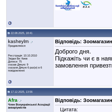
22.08.2025, 18:41
kasheylm
Відповідь: Зоомагази
Придивляюся
Доброго дня.
Реєстрація: 10.10.2010
Підкажіть чи є в ная
Звідки Ви: Киев
Дописи: 75
замовлення привезт
сказав Дякую: 9
сказали Дякую 6 раз(и) в 6
повідомленні
17.12.2025, 13:56
Afra
Відповідь: Зоомагази
Член Всеукраїнської Асоціації
акваріумістів
Цитата: