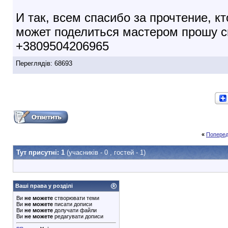
И так, всем спасибо за прочтение, к
может поделиться мастером прошу с
+3809504206965
Переглядів: 68693
«
Поперед
Тут присутні: 1
(учасників - 0 , гостей - 1)
Ваші права у розділі
Ви
не можете
створювати теми
Ви
не можете
писати дописи
Ви
не можете
долучати файли
Ви
не можете
редагувати дописи