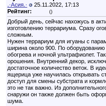
.·Асия.·
25.11.2022, 17:13
Рейтинг:
()
Добрый день, сейчас нахожусь в акт
изготовлению террариума. Сразу огов
сложным.
Нужен террариум для игуаны с пара
ширина около 900. По оборудованию 
обогрева и ночной ультрафиолет. Та
орошения. Внутренний декор, исклю
достаточное количество веток. В иде
ящерица уже научилась открывать ст
доступ для смены субстрата и кормл
это не так важно. Из дополнительног
снаружи он также должен быть оформ
шума.