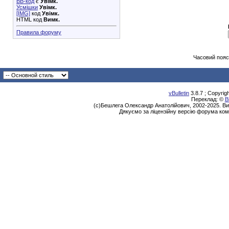
BB-код
є
Увімк.
Усмішки
Увімк.
[IMG]
код
Увімк.
HTML код
Вимк.
Правила форуму
Часовий пояс
vBulletin
3.8.7 ; Copyrig
Переклад: ©
В
(с)Бешлега Олександр Анатолійович, 2002-2025. Ви
Дякуємо за ліцензійну версію форума ком