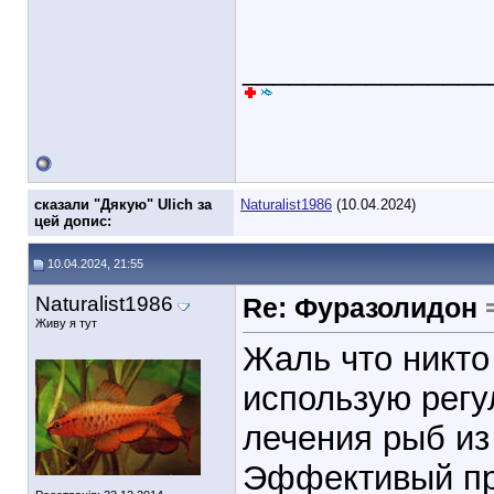
________________
cказали "Дякую" Ulich за
Naturalist1986
(10.04.2024)
цей допис:
10.04.2024, 21:55
Naturalist1986
Re: Фуразолидон
Живу я тут
Жаль что никто
использую регу
лечения рыб из 
Эффективый пр