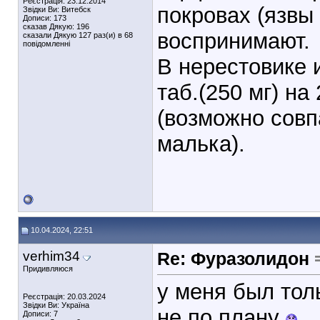
Реєстрація: 23.12.2014
покровах (язвы 
Звідки Ви: Витебск
Дописи: 173
сказав Дякую: 196
воспринимают.
сказали Дякую 127 раз(и) в 68
повідомленні
В нерестовике 
таб.(250 мг) на
(возможно совп
малька).
10.04.2024, 22:51
verhim34
Re: Фуразолидон
Придивляюся
у меня был тол
Реєстрація: 20.03.2024
Звідки Ви: Україна
не по плану
Дописи: 7