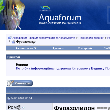
Аквафорум - форум акваріумістів та тераріумістів
>
Прісноводні тварини
>
Р
Фуразолидон
Активні теми
Аукцион
Реєстрація
ЧаП
Примітки
...
Новини
Потрібна інформаційна підтримка Киівському Будинку Пр
24.03.2020, 00:14
Ром@
Фуразолидон
===