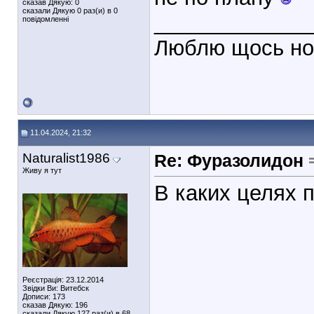
сказав Дякую: 0
сказали Дякую 0 раз(и) в 0
_____________
повідомленні
Люблю щось но
11.04.2024, 21:32
Naturalist1986
Re: Фуразолидон
Живу я тут
В каких целях 
Реєстрація: 23.12.2014
Звідки Ви: Витебск
Дописи: 173
сказав Дякую: 196
сказали Дякую 127 раз(и) в 68