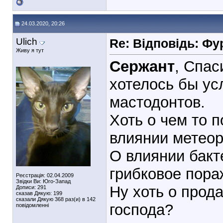
24.03.2020, 20:26
Ulich
Re: Відповідь: Ф
Живу я тут
Сержант
, Спас
хотелось бы ус
мастодонтов.
Хоть о чем то п
влиянии метеор
О влиянии бак
грибковое пора
Реєстрація: 02.04.2009
Звідки Ви: Юго-Запад
Ну хоть о прода
Дописи: 291
сказав Дякую: 199
сказали Дякую 368 раз(и) в 142
господа?
повідомленні