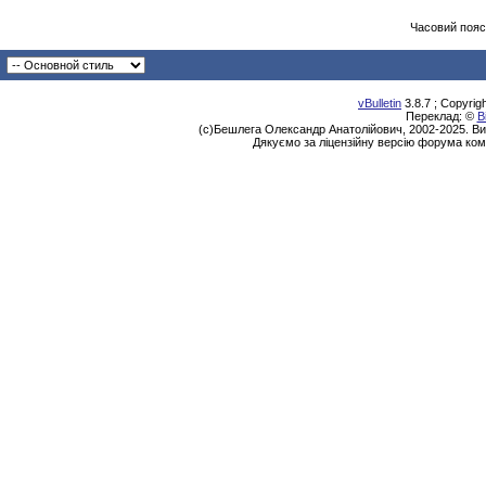
Часовий пояс
vBulletin
3.8.7 ; Copyrig
Переклад: ©
В
(с)Бешлега Олександр Анатолійович, 2002-2025. Ви
Дякуємо за ліцензійну версію форума ком