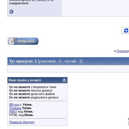
повідомленні
«
Поперед
Тут присутні: 1
(учасників - 0 , гостей - 1)
Ваші права у розділі
Ви
не можете
створювати теми
Ви
не можете
писати дописи
Ви
не можете
долучати файли
Ви
не можете
редагувати дописи
BB-код
є
Увімк.
Усмішки
Увімк.
[IMG]
код
Увімк.
HTML код
Вимк.
Правила форуму