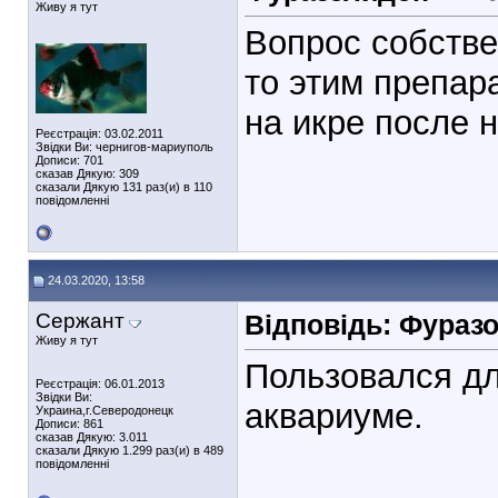
Живу я тут
Вопрос собстве
то этим препар
на икре после 
Реєстрація: 03.02.2011
Звідки Ви: чернигов-мариуполь
Дописи: 701
сказав Дякую: 309
сказали Дякую 131 раз(и) в 110
повідомленні
24.03.2020, 13:58
Сержант
Відповідь: Фураз
Живу я тут
Пользовался д
Реєстрація: 06.01.2013
Звідки Ви:
аквариуме.
Украина,г.Северодонецк
Дописи: 861
сказав Дякую: 3.011
сказали Дякую 1.299 раз(и) в 489
повідомленні