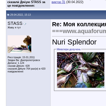
сказали Дякую STASS за
виктор 31
(30.04.2022)
це повідомлення:
29.04.2022, 15:13
STASS
Re: Моя коллекци
Живу я тут
===www.aquaforu
Nuri Splendor
Мініатюри долучень
Реєстрація: 15.01.2011
Звідки Ви: Днепропетровск
Дописи: 1.124
сказав Дякую: 428
сказали Дякую 764 раз(и) в 420
повідомленні