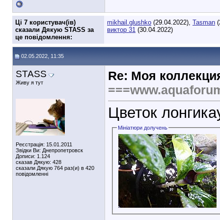
Ці 7 користувач(ів)
mikhail.glushko
(29.04.2022),
Tasman
(
сказали Дякую STASS за
виктор 31
(30.04.2022)
це повідомлення:
02.05.2022, 11:35
STASS
Re: Моя коллекци
Живу я тут
===www.aquaforu
Цветок лонгика
Мініатюри долучень
Реєстрація: 15.01.2011
Звідки Ви: Днепропетровск
Дописи: 1.124
сказав Дякую: 428
сказали Дякую 764 раз(и) в 420
повідомленні