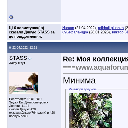
Ці 6 користувач(ів)
Human
(21.04.2022),
mikhail.glushko
(2
сказали Дякую STASS за
буцефаландра
(28.01.2023),
виктор 3
це повідомлення:
22.04.2022, 12:11
STASS
Re: Моя коллекци
Живу я тут
===www.aquaforu
Минима
Мініатюри долучень
Реєстрація: 15.01.2011
Звідки Ви: Днепропетровск
Дописи: 1.124
сказав Дякую: 428
сказали Дякую 764 раз(и) в 420
повідомленні