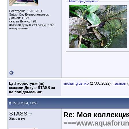
Мініатюри долучень
Реєстрація: 15.01.2011
Звідки Ви: Днепропетровск
Дописи: 1.124
сказав Дякую: 428
сказали Дякую 764 раз(и) в 420
повідомленні
Ці 3 користувач(ів)
mikhail.glushko
(27.06.2022),
Tasman
(
сказали Дякую STASS за
це повідомлення:
25.07.2024, 11:55
STASS
Re: Моя коллекци
Живу я тут
===www.aquaforu