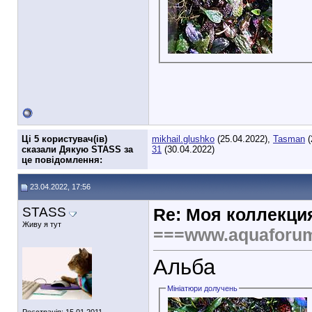
Ці 5 користувач(ів)
mikhail.glushko
(25.04.2022),
Tasman
(
сказали Дякую STASS за
31
(30.04.2022)
це повідомлення:
23.04.2022, 17:56
STASS
Re: Моя коллекци
Живу я тут
===www.aquaforu
Альба
Мініатюри долучень