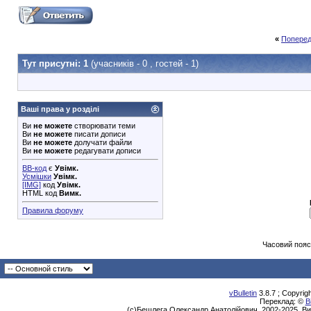
«
Поперед
Тут присутні: 1
(учасників - 0 , гостей - 1)
Ваші права у розділі
Ви
не можете
створювати теми
Ви
не можете
писати дописи
Ви
не можете
долучати файли
Ви
не можете
редагувати дописи
BB-код
є
Увімк.
Усмішки
Увімк.
[IMG]
код
Увімк.
HTML код
Вимк.
Правила форуму
Часовий пояс
vBulletin
3.8.7 ; Copyrig
Переклад: ©
В
(с)Бешлега Олександр Анатолійович, 2002-2025. Ви