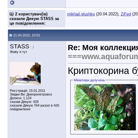
Ці 2 користувач(ів)
mikhail.glushko
(20.04.2022),
ZiFed
(20
сказали Дякую STASS за
це повідомлення:
21.04.2022, 10:52
STASS
Re: Моя коллекци
Живу я тут
===www.aquaforu
Криптокорина б
Мініатюри долучень
Реєстрація: 15.01.2011
Звідки Ви: Днепропетровск
Дописи: 1.124
сказав Дякую: 428
сказали Дякую 764 раз(и) в 420
повідомленні