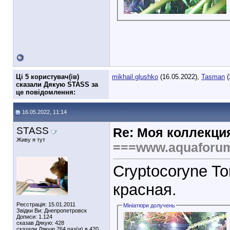
Ці 5 користувач(ів)
mikhail.glushko
(16.05.2022),
Tasman
(
сказали Дякую STASS за
це повідомлення:
16.05.2022, 11:14
STASS
Re: Моя коллекци
Живу я тут
===www.aquaforu
Cryptocoryne To
красная.
Реєстрація: 15.01.2011
Мініатюри долучень
Звідки Ви: Днепропетровск
Дописи: 1.124
сказав Дякую: 428
сказали Дякую 764 раз(и) в 420