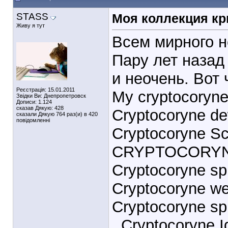
STASS
Моя коллекция кр
Живу я тут
Всем мирного н
Пару лет назад
и неочень. Вот 
Реєстрація: 15.01.2011
Мy cryptocoryne 
Звідки Ви: Днепропетровск
Дописи: 1.124
сказав Дякую: 428
Cryptocoryne de
сказали Дякую 764 раз(и) в 420
повідомленні
Cryptocoryne Sc
CRYPTOCORYNE
Cryptocoryne sp
Cryptocoryne wen
Cryptocoryne sp
. Cryptocoryne Id