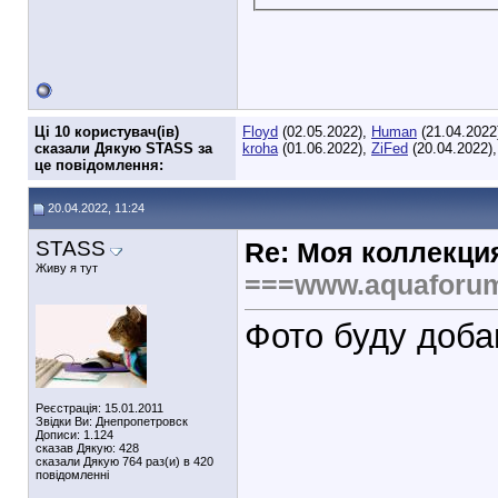
Ці 10 користувач(ів)
Floyd
(02.05.2022),
Human
(21.04.2022
сказали Дякую STASS за
kroha
(01.06.2022),
ZiFed
(20.04.2022)
це повідомлення:
20.04.2022, 11:24
STASS
Re: Моя коллекци
Живу я тут
===www.aquaforu
Фото буду доба
Реєстрація: 15.01.2011
Звідки Ви: Днепропетровск
Дописи: 1.124
сказав Дякую: 428
сказали Дякую 764 раз(и) в 420
повідомленні