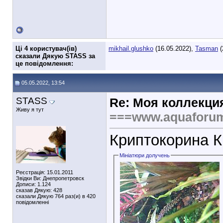
Ці 4 користувач(ів)
mikhail.glushko
(16.05.2022),
Tasman
(
сказали Дякую STASS за
це повідомлення:
05.05.2022, 13:54
STASS
Re: Моя коллекци
Живу я тут
===www.aquaforu
Криптокорина К
Мініатюри долучень
Реєстрація: 15.01.2011
Звідки Ви: Днепропетровск
Дописи: 1.124
сказав Дякую: 428
сказали Дякую 764 раз(и) в 420
повідомленні