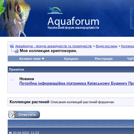
Аквафорум - форум акваріумістів та тераріумістів
>
Водні рослини
>
Коллекц
Моя коллекция криптокорин.
Активні теми
Аукцион
Реєстрація
ЧаП
Примітки
...
Новини
Потрібна інформаційна підтримка Киівському Будинку Пр
Коллекции растений
Описания коллекций растений форумчан
20.04.2022, 11:23