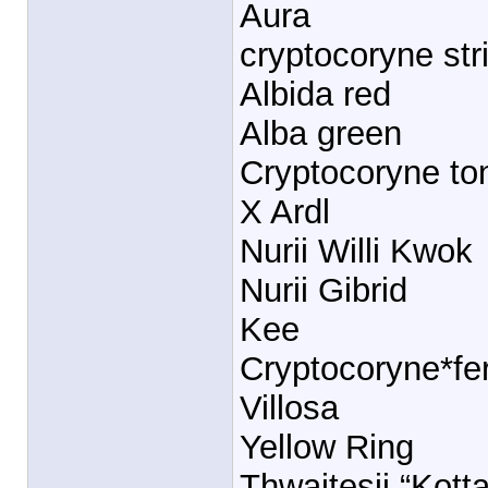
Aura
cryptocoryne str
Albida red
Alba green
Cryptocoryne to
X Ardl
Nurii Willi Kwok
Nurii Gibrid
Kee
Cryptocoryne*fe
Villosa
Yellow Ring
Thwaitesii “Kott