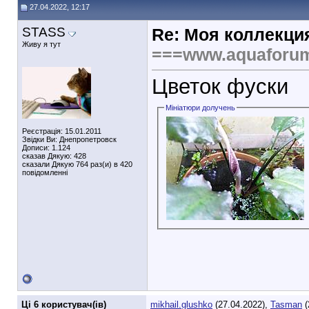
27.04.2022, 12:17
STASS
Re: Моя коллекци
Живу я тут
===www.aquaforu
Цветок фуски
Мініатюри долучень
Реєстрація: 15.01.2011
Звідки Ви: Днепропетровск
Дописи: 1.124
сказав Дякую: 428
сказали Дякую 764 раз(и) в 420
повідомленні
Ці 6 користувач(ів)
mikhail.glushko
(27.04.2022),
Tasman
(