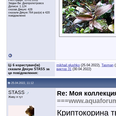
Реєстрація: 15.01.2011
Звідки Ви: Днепропетровск
Дописи: 1.124
сказав Дякую: 428
сказали Дякую 764 раз(и) в 420
повідомленні
Ці 6 користувач(ів)
mikhail.glushko
(25.04.2022),
Tasman
(
сказали Дякую STASS за
виктор 31
(30.04.2022)
це повідомлення:
25.04.2022, 11:12
STASS
Re: Моя коллекци
Живу я тут
===www.aquaforu
Криптокорина т