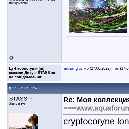
повідомленні
Ці 4 користувач(ів)
mikhail.glushko
(27.06.2022),
Tes
(17.0
сказали Дякую STASS за
це повідомлення:
27.06.2022, 09:52
STASS
Re: Моя коллекци
Живу я тут
===www.aquaforu
cryptocoryne lo