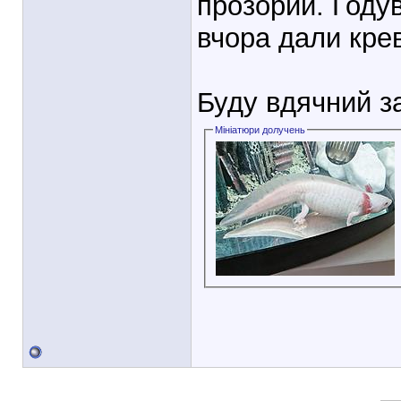
прозорий. Году
вчора дали крев
Буду вдячний за
Мініатюри долучень