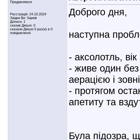
Придивляюся
Доброго дня,
Реєстрація: 24.10.2024
Звідки Ви: Харків
Дописи: 1
сказав Дякую: 0
сказали Дякую 0 раз(и) в 0
наступна пробл
повідомленні
- аксолотль, ві
- живе один без
аерацією і зов
- протягом оста
апетиту та взду
Була підозра, що