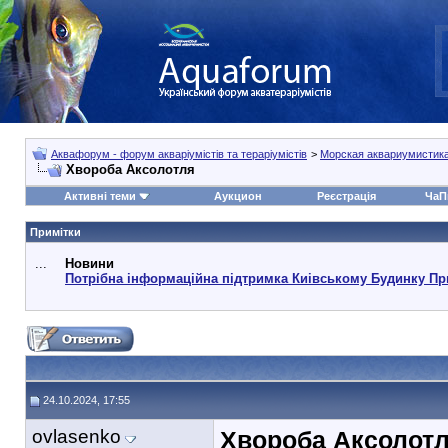
Аквафорум - форум акваріумістів та тераріумістів
>
Морская аквариумистик
Хвороба Аксолотля
Активні теми
Аукцион
Реєстрація
ЧаП
Примітки
...
Новини
Потрібна інформаційна підтримка Киівському Будинку Пр
24.10.2024, 17:55
ovlasenko
Хвороба Аксолот