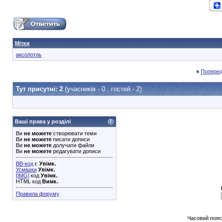
Мітки
аксолотль
«
Поперед
Тут присутні: 2
(учасників - 0 , гостей - 2)
Ваші права у розділі
Ви
не можете
створювати теми
Ви
не можете
писати дописи
Ви
не можете
долучати файли
Ви
не можете
редагувати дописи
BB-код
є
Увімк.
Усмішки
Увімк.
[IMG]
код
Увімк.
HTML код
Вимк.
Правила форуму
Часовий пояс