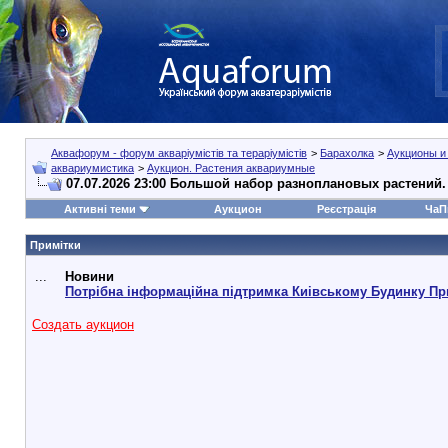
Аквафорум - форум акваріумістів та тераріумістів
>
Барахолка
>
Аукционы и
аквариумистика
>
Аукцион. Растения аквариумные
07.07.2026 23:00 Большой набор разноплановых растений.
Активні теми
Аукцион
Реєстрація
ЧаП
Примітки
...
Новини
Потрібна інформаційна підтримка Киівському Будинку Пр
Создать аукцион