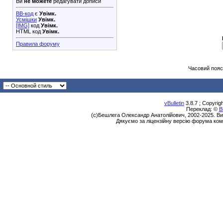
Ви
не можете
редагувати дописи
BB-код
є
Увімк.
Усмішки
Увімк.
[IMG]
код
Увімк.
HTML код
Увімк.
Правила форуму
Часовий пояс
vBulletin
3.8.7 ; Copyrig
Переклад: ©
В
(с)Бешлега Олександр Анатолійович, 2002-2025. Ви
Дякуємо за ліцензійну версію форума ком