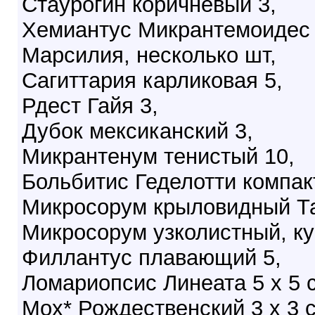
Стаурогин коричневый 3,
Хемиантус Микрантемоидес 
Марсилия, несколько шт,
Сагиттария карликовая 5,
Рдест Гайя 3,
Дубок мексиканский 3,
Микрантенум тенистый 10,
Больбитис Геделотти компакт
Микросорум крыловидный Та
Микросорум узколистный, ку
Филлантус плавающий 5,
Ломариопсис Линеата 5 х 5 
Мох* Рождественский 3 х 3 