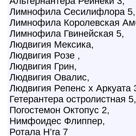
Альтернантера Рейнеки 3,
Лимнофила Сесилифлора 5,
Лимнофила Королевская Амб
Лимнофила Гвинейская 5,
Людвигия Мексика,
Людвигия Розе ,
Людвигия Грин,
Людвигия Овалис,
Людвигия Репенс х Аркуата 
Гетерантера остролистная 5
Погостемон Октопус 2,
Нимфоидес Флиппер,
Ротала H’ra 7