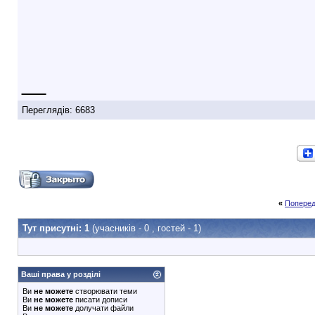
__
Переглядів: 6683
«
Поперед
Тут присутні: 1
(учасників - 0 , гостей - 1)
Ваші права у розділі
Ви
не можете
створювати теми
Ви
не можете
писати дописи
Ви
не можете
долучати файли