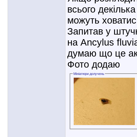
всього декілька
можуть ховатис
Запитав у штучн
на Ancylus fluvi
думаю що це ак
Фото додаю
Мініатюри долучень