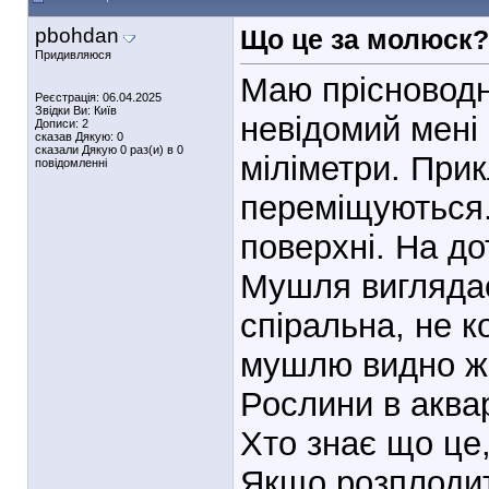
pbohdan
Що це за молюск
Придивляюся
Маю прісноводни
Реєстрація: 06.04.2025
Звідки Ви: Київ
невідомий мені 
Дописи: 2
сказав Дякую: 0
сказали Дякую 0 раз(и) в 0
міліметри. При
повідомленні
переміщуються. 
поверхні. На д
Мушля виглядає
спіральна, не к
мушлю видно жи
Рослини в аква
Хто знає що це
Якщо розплодит