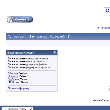
«
Поперед
Тут присутні: 1
(учасників - 0 , гостей - 1)
Ваші права у розділі
Ви
не можете
створювати теми
Ви
не можете
писати дописи
Ви
не можете
долучати файли
Ви
не можете
редагувати дописи
BB-код
є
Увімк.
Усмішки
Увімк.
[IMG]
код
Увімк.
HTML код
Вимк.
Правила форуму
Часовий пояс