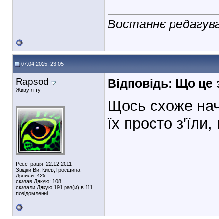
Востаннє редагува
07.04.2025, 23:05
Rapsod
Відповідь: Що це
Живу я тут
Щось схоже нач
їх просто з'їли,
Реєстрація: 22.12.2011
Звідки Ви: Киев,Троещина
Дописи: 425
сказав Дякую: 108
сказали Дякую 191 раз(и) в 111
повідомленні