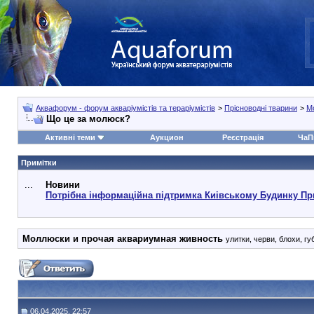
Аквафорум - форум акваріумістів та тераріумістів
>
Прісноводні тварини
>
М
Що це за молюск?
Активні теми
Аукцион
Реєстрація
ЧаП
Примітки
...
Новини
Потрібна інформаційна підтримка Киівському Будинку Пр
Моллюски и прочая аквариумная живность
улитки, черви, блохи, гу
06.04.2025, 22:57