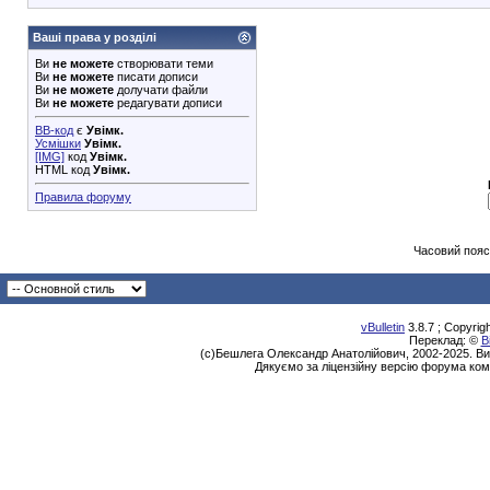
Ваші права у розділі
Ви
не можете
створювати теми
Ви
не можете
писати дописи
Ви
не можете
долучати файли
Ви
не можете
редагувати дописи
BB-код
є
Увімк.
Усмішки
Увімк.
[IMG]
код
Увімк.
HTML код
Увімк.
Правила форуму
Часовий пояс
vBulletin
3.8.7 ; Copyrig
Переклад: ©
В
(с)Бешлега Олександр Анатолійович, 2002-2025. Ви
Дякуємо за ліцензійну версію форума ком