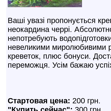
Ваші увазі пропонується кре
неокардина черрі. Абсолютно
непотребують водопідготовки
невеликими миролюбивими р
креветок, плюс бонуси. Дос
переможця. Усім бажаю успіх
Стартовая цена:
200 грн.
"Купить сейчас":
300 грн.