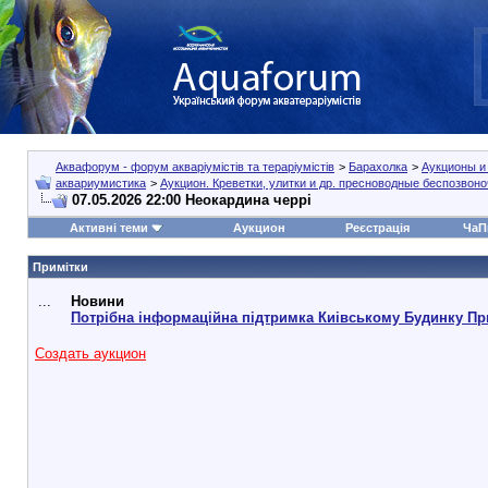
Аквафорум - форум акваріумістів та тераріумістів
>
Барахолка
>
Аукционы и
аквариумистика
>
Аукцион. Креветки, улитки и др. пресноводные беспозвон
07.05.2026 22:00 Неокардина черрі
Активні теми
Аукцион
Реєстрація
ЧаП
Примітки
...
Новини
Потрібна інформаційна підтримка Киівському Будинку Пр
Создать аукцион