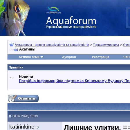
Аквафорум - форум акваріумістів та тераріумістів
>
Террариумистика
>
Улит
Ахатины
Активні теми
Аукцион
Реєстрація
ЧаП
Примітки
...
Новини
Потрібна інформаційна підтримка Киівському Будинку Пр
08.07.2020, 15:39
katirinkino
Лишние улитки.
=