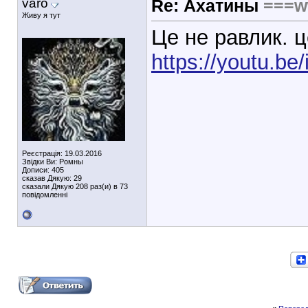
varo
Re: Ахатины
===w
Живу я тут
Це не равлик. ц
https://youtu.b
Реєстрація: 19.03.2016
Звідки Ви: Ромны
Дописи: 405
сказав Дякую: 29
сказали Дякую 208 раз(и) в 73
повідомленні