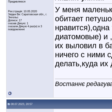
Придивляюся
У меня маленьк
Реєстрація: 10.05.2020
Звідки Ви: Саратовская обл., г.
обитает петушо
Энгельс
Дописи: 17
сказав Дякую: 1
нравится),одна
сказали Дякую 4 раз(и) в 3
повідомленні
диатомовые) и ,
их выловил в б
ничего с ними 
делать,куда их
Востаннє редагував
08.07.2023, 20:57