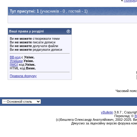
«
Поперед
Тут присутні: 1
(учасників - 0 , гостей - 1)
Ваші права у розділі
Ви
не можете
створювати теми
Ви
не можете
писати дописи
Ви
не можете
долучати файли
Ви
не можете
редагувати дописи
BB-код
є
Увімк.
Усмішки
Увімк.
[IMG]
код
Увімк.
HTML код
Вимк.
Правила форуму
Часовий пояс
vBulletin
3.8.7 ; Copyrig
Переклад: ©
В
(с)Бешлега Олександр Анатолійович, 2002-2025. Ви
Дякуємо за ліцензійну версію форума ком