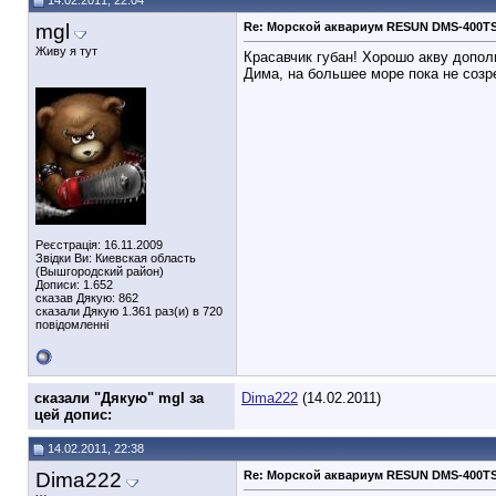
14.02.2011, 22:04
mgl
Re: Морской аквариум RESUN DMS-400T
Живу я тут
Красавчик губан! Хорошо акву дополн
Дима, на большее море пока не созр
Реєстрація: 16.11.2009
Звідки Ви: Киевская область
(Вышгородский район)
Дописи: 1.652
сказав Дякую: 862
сказали Дякую 1.361 раз(и) в 720
повідомленні
cказали "Дякую" mgl за
Dima222
(14.02.2011)
цей допис:
14.02.2011, 22:38
Dima222
Re: Морской аквариум RESUN DMS-400T