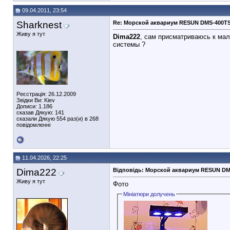
09.04.2011, 23:54
Sharknest
Re: Морской аквариум RESUN DMS-400T
Живу я тут
Dima222
, сам присматриваюсь к мал
системы ?
Реєстрація: 26.12.2009
Звідки Ви: Kiev
Дописи: 1.186
сказав Дякую: 141
сказали Дякую 554 раз(и) в 268
повідомленні
11.04.2026, 22:25
Dima222
Відповідь: Морской аквариум RESUN D
Живу я тут
Фото
Мініатюри долучень