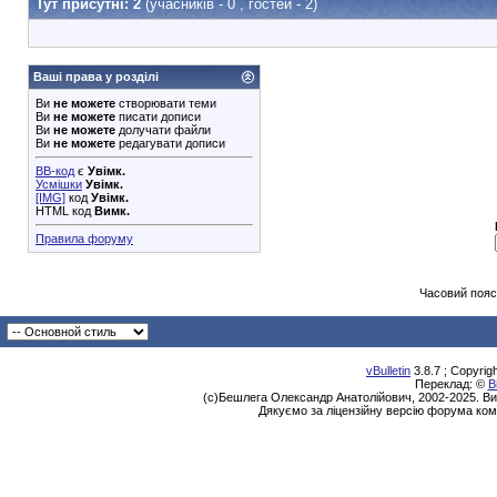
Тут присутні: 2
(учасників - 0 , гостей - 2)
Ваші права у розділі
Ви
не можете
створювати теми
Ви
не можете
писати дописи
Ви
не можете
долучати файли
Ви
не можете
редагувати дописи
BB-код
є
Увімк.
Усмішки
Увімк.
[IMG]
код
Увімк.
HTML код
Вимк.
Правила форуму
Часовий пояс
vBulletin
3.8.7 ; Copyrig
Переклад: ©
В
(с)Бешлега Олександр Анатолійович, 2002-2025. Ви
Дякуємо за ліцензійну версію форума ком