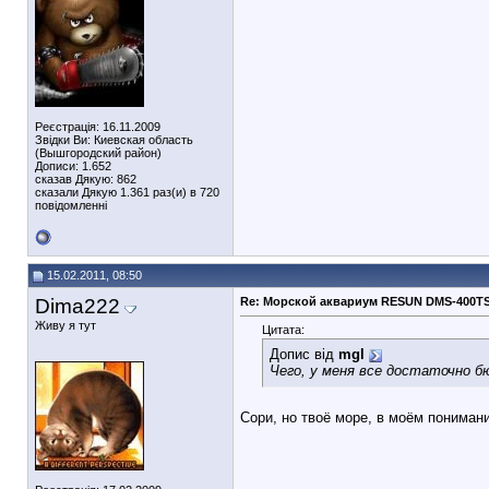
Реєстрація: 16.11.2009
Звідки Ви: Киевская область
(Вышгородский район)
Дописи: 1.652
сказав Дякую: 862
сказали Дякую 1.361 раз(и) в 720
повідомленні
15.02.2011, 08:50
Dima222
Re: Морской аквариум RESUN DMS-400T
Живу я тут
Цитата:
Допис від
mgl
Чего, у меня все достаточно б
Сори, но твоё море, в моём пониман