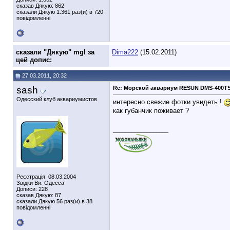
сказав Дякую: 862
сказали Дякую 1.361 раз(и) в 720
повідомленні
cказали "Дякую" mgl за
Dima222
(15.02.2011)
цей допис:
27.03.2011, 20:32
sash
Re: Морской аквариум RESUN DMS-400T
Одесский клуб аквариумистов
интересно свежие фотки увидеть !
как губанчик поживает ?
__________________
Реєстрація: 08.03.2004
Звідки Ви: Одесса
Дописи: 228
сказав Дякую: 87
сказали Дякую 56 раз(и) в 38
повідомленні