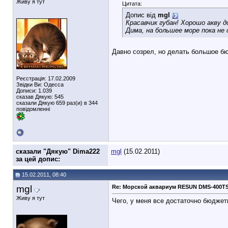
Живу я тут
Цитата:
Допис від
mgl
Красавчик губан! Хорошо акву до
Дима, на большее море пока не 
Давно созрел, но делать большое бю
Реєстрація: 17.02.2009
Звідки Ви: Одесса
Дописи: 1.039
сказав Дякую: 545
сказали Дякую 659 раз(и) в 344
повідомленні
cказали "Дякую" Dima222
mgl
(15.02.2011)
за цей допис:
15.02.2011, 08:40
mgl
Re: Морской аквариум RESUN DMS-400T
Живу я тут
Чего, у меня все достаточно бюджет