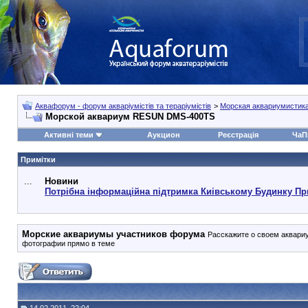
Аквафорум - форум акваріумістів та тераріумістів
>
Морская аквариумистик
Морской аквариум RESUN DMS-400TS
Активні теми
Аукцион
Реєстрація
ЧаП
Примітки
...
Новини
Потрібна інформаційна підтримка Киівському Будинку Пр
Морские аквариумы участников форума
Расскажите о своем аквари
фотографии прямо в теме