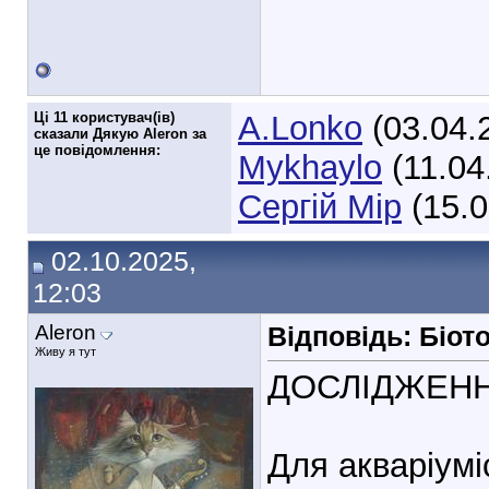
Ці 11 користувач(ів)
A.Lonko
(03.04.
сказали Дякую Aleron за
це повідомлення:
Mykhaylo
(11.04
Сергій Мір
(15.0
02.10.2025,
12:03
Aleron
Відповідь: Біот
Живу я тут
ДОСЛІДЖЕНН
Для акваріумі