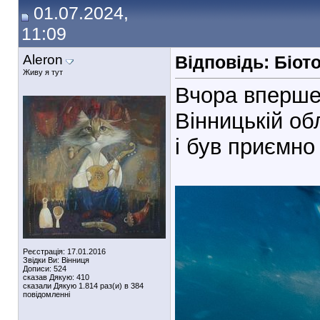
01.07.2024,
11:09
Aleron
Відповідь: Біот
Живу я тут
Вчора вперше 
Вінницькій об
і був приємно
Реєстрація: 17.01.2016
Звідки Ви: Вінниця
Дописи: 524
сказав Дякую: 410
сказали Дякую 1.814 раз(и) в 384
повідомленні