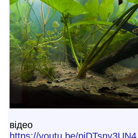
відео
https://youtu.be/piDTsny3UN4