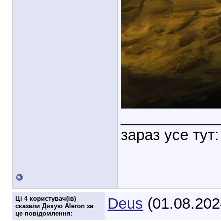
___________
зараз усе тут:
Ці 4 користувач(ів)
Deus
(01.08.202
сказали Дякую Aleron за
це повідомлення: