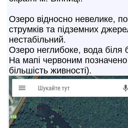
Озеро відносно невелике, по
струмків та підземних джерел
нестабільний.
Озеро неглибоке, вода біля б
На мапі червоним позначено м
більшість живності).