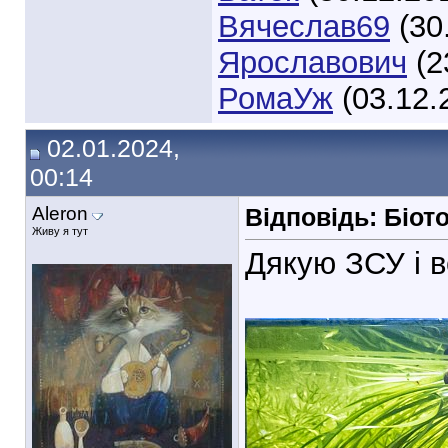
Вячеслав69
(30
Ярославович
(2
РомаУж
(03.12.
02.01.2024,
00:14
Aleron
Відповідь: Біот
Живу я тут
Дякую ЗСУ і в