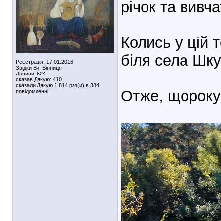
річок та вивча
Колись у цій т
біля села Шку
Реєстрація: 17.01.2016
Звідки Ви: Вінниця
Дописи: 524
сказав Дякую: 410
сказали Дякую 1.814 раз(и) в 384
Отже, щороку 
повідомленні