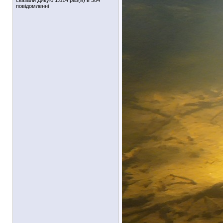
сказали Дякую 1.814 раз(и) в 384
повідомленні