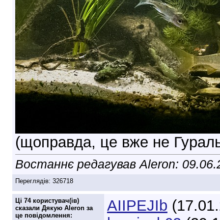
(щоправда, це вже не Гуральн
Востаннє редагував Aleron: 09.06
Переглядів: 326718
Ці 74 користувач(ів)
AIIPEJIb
(17.01
сказали Дякую Aleron за
це повідомлення: