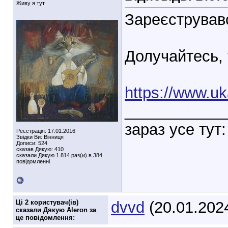
Живу я тут
Зареєструвавс
Долучайтесь, 
https://www.uk
___________
зараз усе тут:
Реєстрація: 17.01.2016
Звідки Ви: Вінниця
Дописи: 524
сказав Дякую: 410
сказали Дякую 1.814 раз(и) в 384
повідомленні
Ці 2 користувач(ів)
dvvd
(20.01.202
сказали Дякую Aleron за
це повідомлення: