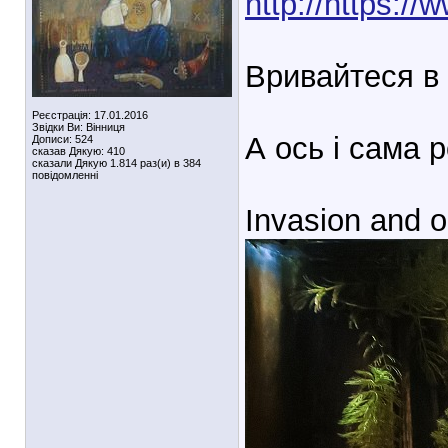
http://https:/
Вривайтеся в
Реєстрація: 17.01.2016
Звідки Ви: Вінниця
А ось і сама 
Дописи: 524
сказав Дякую: 410
сказали Дякую 1.814 раз(и) в 384
повідомленні
Invasion and o