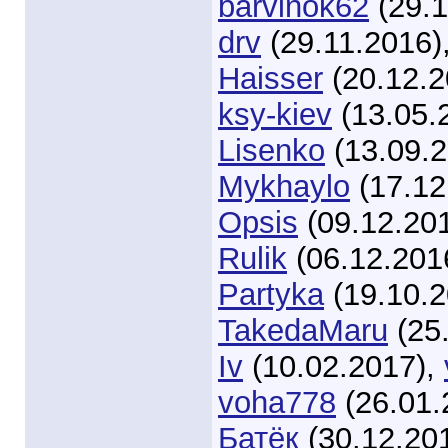
barvinok62
(29.1
drv
(29.11.2016)
Haisser
(20.12.2
ksy-kiev
(13.05.
Lisenko
(13.09.
Mykhaylo
(17.12
Opsis
(09.12.20
Rulik
(06.12.201
Partyka
(19.10.2
TakedaMaru
(25
Iv
(10.02.2017),
voha778
(26.01.
Батёк
(30.12.20