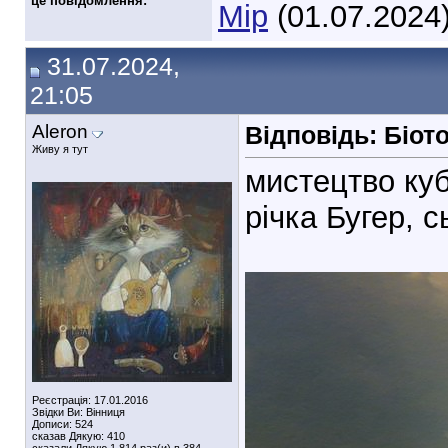
це повідомлення:
Мір
(01.07.2024
31.07.2024,
21:05
Aleron
Відповідь: Біот
Живу я тут
мистецтво куб
річка Бугер, с
Реєстрація: 17.01.2016
Звідки Ви: Вінниця
Дописи: 524
сказав Дякую: 410