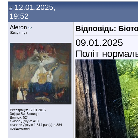
12.01.2025,
19:52
Aleron
Відповідь: Біот
Живу я тут
09.01.2025
Політ нормал
Реєстрація: 17.01.2016
Звідки Ви: Вінниця
Дописи: 524
сказав Дякую: 410
сказали Дякую 1.814 раз(и) в 384
повідомленні