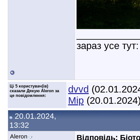
___________
зараз усе тут:
Ці 5 користувач(ів)
dvvd
(02.01.202
сказали Дякую Aleron за
це повідомлення:
Мір
(20.01.2024
20.01.2024,
13:32
Aleron
Відповідь: Біот