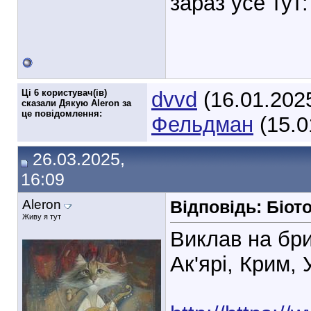
зараз усе тут:
Ці 6 користувач(ів)
dvvd
(16.01.202
сказали Дякую Aleron за
це повідомлення:
Фельдман
(15.0
26.03.2025,
16:09
Aleron
Відповідь: Біот
Живу я тут
Виклав на бри
Ак'ярі, Крим, 