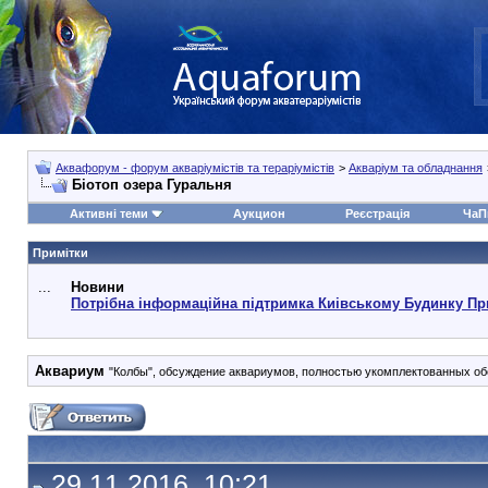
Аквафорум - форум акваріумістів та тераріумістів
>
Акваріум та обладнання
Біотоп озера Гуральня
Активні теми
Аукцион
Реєстрація
ЧаП
Примітки
...
Новини
Потрібна інформаційна підтримка Киівському Будинку Пр
Аквариум
"Колбы", обсуждение аквариумов, полностью укомплектованных обо
29.11.2016, 10:21