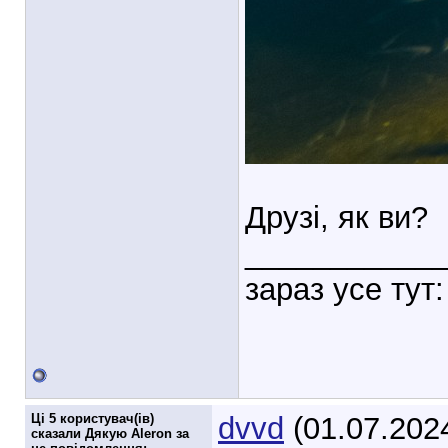
Друзі, як ви?
___________
зараз усе тут:
Ці 5 користувач(ів)
dvvd
(01.07.202
сказали Дякую Aleron за