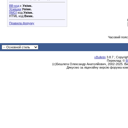
BB-код
є
Увімк.
Усмішки
Увімк.
[IMG]
код
Увімк.
HTML код
Вимк.
Правила форуму
Часовий пояс
vBulletin
3.8.7 ; Copyrig
Переклад: ©
В
(с)Бешлега Олександр Анатолійович, 2002-2025. Ви
Дякуємо за ліцензійну версію форума ком