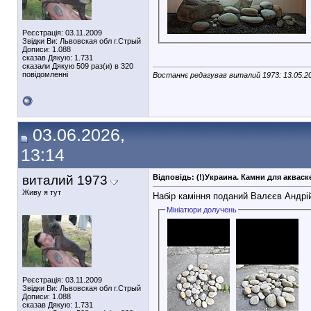
Реєстрація: 03.11.2009
Звідки Ви: Львовская обл г.Стрый
Дописи: 1.088
сказав Дякую: 1.731
сказали Дякую 509 раз(и) в 320
повідомленні
Востаннє редагував виталий 1973: 13.05.2
03.06.2026,
13:14
виталий 1973
Відповідь: (!)Украина. Камни для аква
Живу я тут
Набір каміння поданий Валєєв Андрі
Мініатюри долучень
Реєстрація: 03.11.2009
Звідки Ви: Львовская обл г.Стрый
Дописи: 1.088
сказав Дякую: 1.731