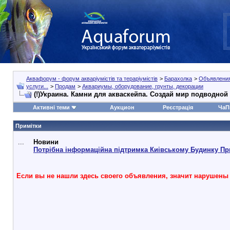
Аквафорум - форум акваріумістів та тераріумістів
>
Барахолка
>
Объявления
услуги...
>
Продам
>
Аквариумы, оборудование, грунты, декорации
(!)Украина. Камни для акваскейпа. Создай мир подводной
Активні теми
Аукцион
Реєстрація
ЧаП
Примітки
...
Новини
Потрібна інформаційна підтримка Киівському Будинку Пр
Если вы не нашли здесь своего объявления, значит нарушены