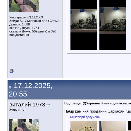
Реєстрація: 03.11.2009
Звідки Ви: Львовская обл г.Стрый
Дописи: 1.088
сказав Дякую: 1.731
сказали Дякую 509 раз(и) в 320
повідомленні
17.12.2025,
20:55
виталий 1973
Відповідь: (!)Украина. Камни для аква
Живу я тут
Набір каміння проданий Саркасян Кар
Мініатюри долучень