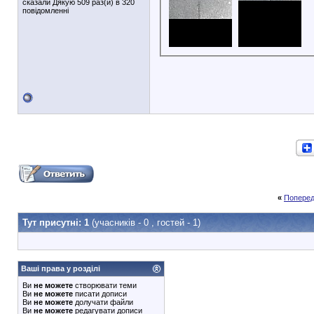
сказали Дякую 509 раз(и) в 320
повідомленні
«
Поперед
Тут присутні: 1
(учасників - 0 , гостей - 1)
Ваші права у розділі
Ви
не можете
створювати теми
Ви
не можете
писати дописи
Ви
не можете
долучати файли
Ви
не можете
редагувати дописи