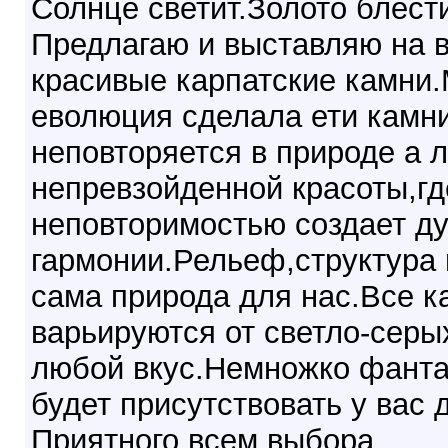
Солнце светит.Золото блести
Предлагаю и выставляю на 
красивые карпатские камни
еволюция сделала ети камн
неповторяется в природе а 
непревзойденной красоты,гд
неповторимостью создает ду
гармонии.Рельеф,структура и
сама природа для нас.Все к
варьируются от светло-серых
любой вкус.Немножко фантаз
будет присутствовать у вас 
Приятного всем выбора.