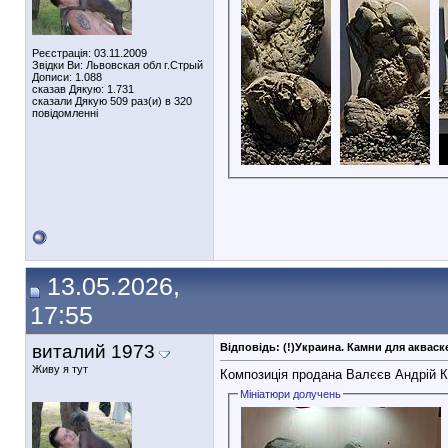
Реєстрація: 03.11.2009
Звідки Ви: Львовская обл г.Стрый
Дописи: 1.088
сказав Дякую: 1.731
сказали Дякую 509 раз(и) в 320
повідомленні
13.05.2026,
17:55
виталий 1973
Відповідь: (!)Украина. Камни для аква
Живу я тут
Композиція продана Валєєв Андрій К
Мініатюри долучень