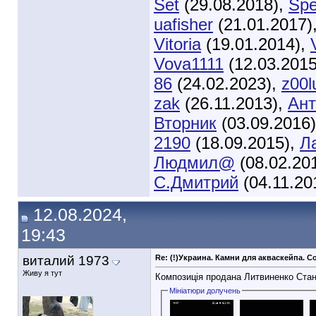
Set
(29.08.2018),
Spe
uafisher
(21.01.2017)
Vitoria
(19.01.2014),
Vova1111
(12.03.201
86
(24.02.2023),
z00l
zak
(26.11.2013),
Ант
Вторник
(03.09.2016
2190
(18.09.2015),
Л
Людмил@
(08.02.20
С.Дмитрий
(04.11.20
12.08.2024,
19:43
виталий 1973
Re: (!)Украина. Камни для акваскейпа.
Живу я тут
Композиція продана Литвиненко Стан
Мініатюри долучень