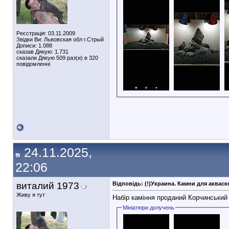
Реєстрація: 03.11.2009
Звідки Ви: Львовская обл г.Стрый
Дописи: 1.088
сказав Дякую: 1.731
сказали Дякую 509 раз(и) в 320
повідомленні
24.11.2025,
22:06
виталий 1973
Відповідь: (!)Украина. Камни для аква
Живу я тут
Набір каміння проданий Корчинський
Мініатюри долучень