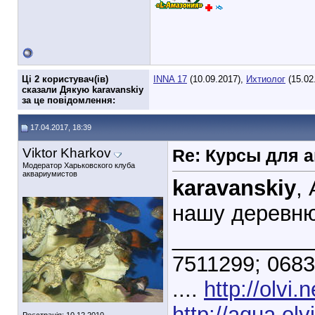
Ці 2 користувач(ів)
INNA 17
(10.09.2017),
Ихтиолог
(15.02
сказали Дякую karavanskiy
за це повідомлення:
17.04.2017, 18:39
Viktor Kharkov
Re: Курсы для 
Модератор Харьковского клуба
аквариумистов
karavanskiy
,
нашу деревн
___________
7511299; 0683
....
http://olvi.
http://aqua.olv