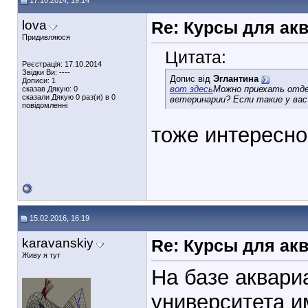
17.10.2014, 19:14
lova
Re: Курсы для ак
Придивляюся
Цитата:
Реєстрація: 17.10.2014
Звідки Ви: ----
Допис від
Эглантина
Дописи: 1
вот здесь
Можно приехать отде
сказав Дякую: 0
сказали Дякую 0 раз(и) в 0
ветеринарии? Если такие у вас
повідомленні
тоже интересно
15.02.2016, 16:19
karavanskiy
Re: Курсы для ак
Живу я тут
На базе аквари
университета и