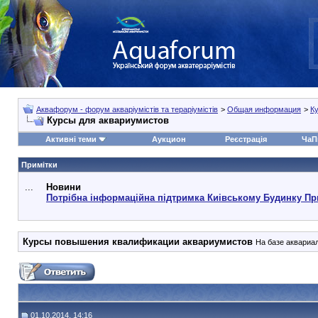
Аквафорум - форум акваріумістів та тераріумістів
>
Общая информация
>
К
Курсы для аквариумистов
Активні теми
Аукцион
Реєстрація
ЧаП
Примітки
...
Новини
Потрібна інформаційна підтримка Киівському Будинку Пр
Курсы повышения квалификации аквариумистов
На базе аквариа
01.10.2014, 14:16