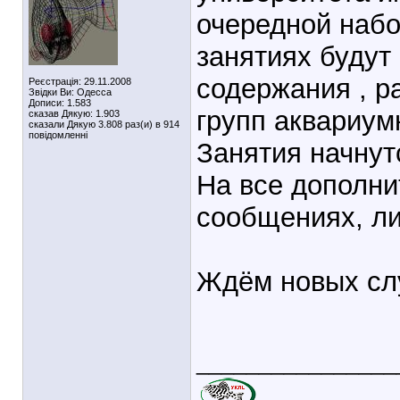
очередной набо
занятиях будут
содержания , р
Реєстрація: 29.11.2008
Звідки Ви: Одесса
Дописи: 1.583
групп аквариум
сказав Дякую: 1.903
сказали Дякую 3.808 раз(и) в 914
повідомленні
Занятия начнут
На все дополни
сообщениях, ли
Ждём новых сл
________________