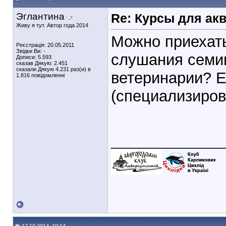
Эглантина
Re: Курсы для ак
Живу я тут. Автор года 2014
Можно приехать
Реєстрація: 20.05.2011
Звідки Ви: -
слушания семин
Дописи: 5.593
сказав Дякую: 2.451
сказали Дякую 4.231 раз(и) в
ветеринарии? Е
1.816 повідомленні
(специализиро
________________