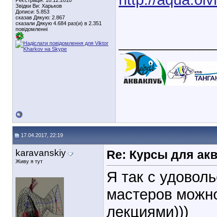
Реєстрація: 10.12.2010
Звідки Ви: Харьков
Дописи: 5.853
сказав Дякую: 2.867
сказали Дякую 4.684 раз(и) в 2.351
повідомленні
______________
17.04.2017, 22:19
karavanskiy
Re: Курсы для ак
Живу я тут
Я так с удовол
мастеров можно
лекциями)))