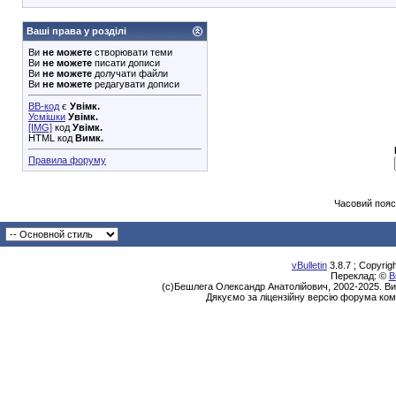
Ваші права у розділі
Ви
не можете
створювати теми
Ви
не можете
писати дописи
Ви
не можете
долучати файли
Ви
не можете
редагувати дописи
BB-код
є
Увімк.
Усмішки
Увімк.
[IMG]
код
Увімк.
HTML код
Вимк.
Правила форуму
Часовий пояс
vBulletin
3.8.7 ; Copyrig
Переклад: ©
В
(с)Бешлега Олександр Анатолійович, 2002-2025. Ви
Дякуємо за ліцензійну версію форума ком