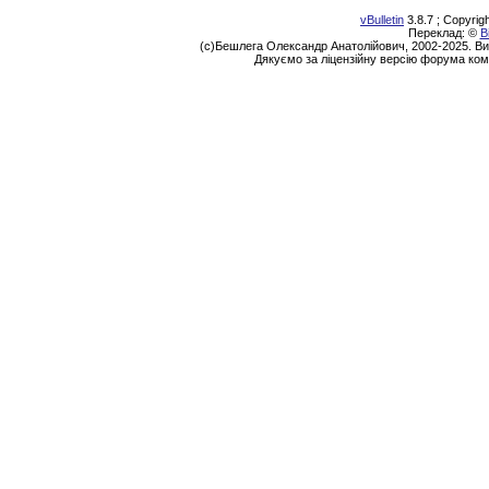
vBulletin
3.8.7 ; Copyrig
Переклад: ©
В
(с)Бешлега Олександр Анатолійович, 2002-2025. Ви
Дякуємо за ліцензійну версію форума ком