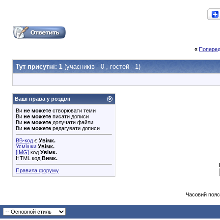
«
Поперед
Тут присутні: 1
(учасників - 0 , гостей - 1)
Ваші права у розділі
Ви
не можете
створювати теми
Ви
не можете
писати дописи
Ви
не можете
долучати файли
Ви
не можете
редагувати дописи
BB-код
є
Увімк.
Усмішки
Увімк.
[IMG]
код
Увімк.
HTML код
Вимк.
Правила форуму
Часовий пояс