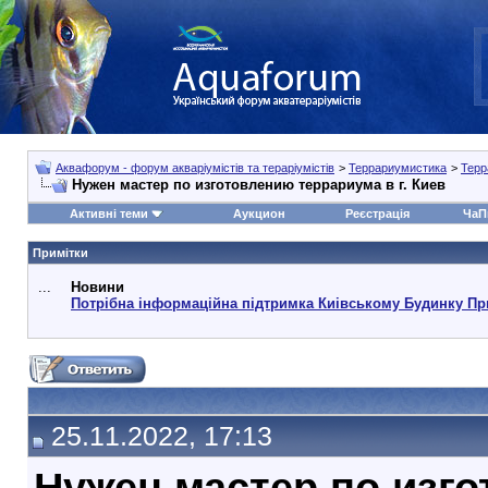
Аквафорум - форум акваріумістів та тераріумістів
>
Террариумистика
>
Терр
Нужен мастер по изготовлению террариума в г. Киев
Активні теми
Аукцион
Реєстрація
ЧаП
Примітки
...
Новини
Потрібна інформаційна підтримка Киівському Будинку Пр
25.11.2022, 17:13
Нужен мастер по изго