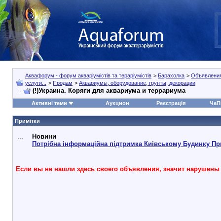
Аквафорум - форум акваріумістів та тераріумістів
>
Барахолка
>
Объявления
услуги...
>
Продам
>
Аквариумы, оборудование, грунты, декорации
(!)Украина. Коряги для аквариума и террариума
Активні теми
Аукцион
Реєстрація
ЧаП
Примітки
...
Новини
Потрібна інформаційна підтримка Киівському Будинку Пр
Если вы не нашли здесь своего объявления, значит нарушены