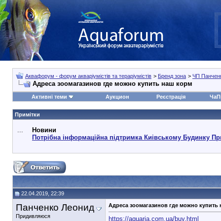
Аквафорум - форум акваріумістів та тераріумістів
>
Бренд зона
>
ЧП Панчен
Адреса зоомагазинов где можно купить наш корм
Активні теми
Аукцион
Реєстрація
ЧаП
Примітки
...
Новини
Потрібна інформаційна підтримка Киівському Будинку Пр
22.04.2019, 22:39
Панченко Леонид
Адреса зоомагазинов где можно купить
Придивляюся
https://aquaria.com.ua/buy.html