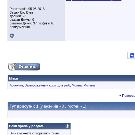
Реєстрація: 05.03.2013
Звідки Ви: Киев
Дописи: 23
сказав Дякую: 0
сказали Дякую 37 раз(и) в 10
повідомленні
Мітки
Артемия
,
Замороженный корм для рыб
,
Моина
,
Мотыль
«
Поперед
Тут присутні: 1
(учасників - 0 , гостей - 1)
Ваші права у розділі
Ви
не можете
створювати теми