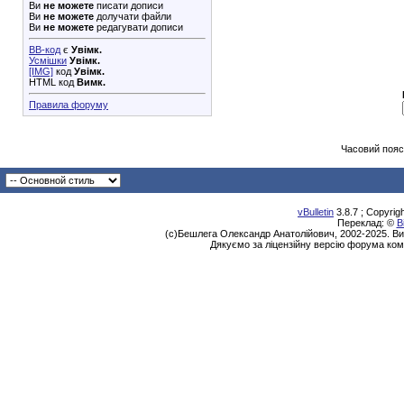
Ви
не можете
писати дописи
Ви
не можете
долучати файли
Ви
не можете
редагувати дописи
BB-код
є
Увімк.
Усмішки
Увімк.
[IMG]
код
Увімк.
HTML код
Вимк.
Правила форуму
Часовий пояс
vBulletin
3.8.7 ; Copyrig
Переклад: ©
В
(с)Бешлега Олександр Анатолійович, 2002-2025. Ви
Дякуємо за ліцензійну версію форума ком