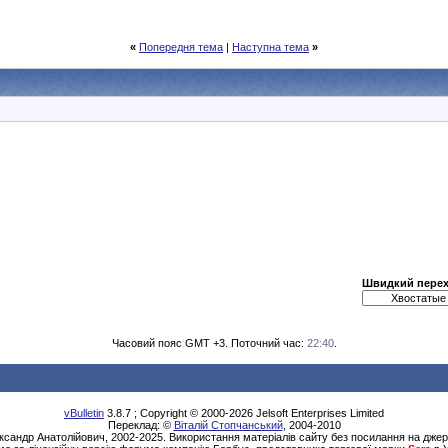
«
Попередня тема
|
Наступна тема
»
Швидкий перех
Часовий пояс GMT +3. Поточний час:
22:40
.
vBulletin
3.8.7 ; Copyright © 2000-2026 Jelsoft Enterprises Limited
Переклад: ©
Віталій Стопчанський
, 2004-2010
сандр Анатолійович, 2002-2025. Використання матеріалів сайту без посилання на дже