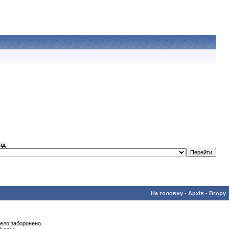
ід
На головну
-
Архів
-
Вгору
рело заборонено.