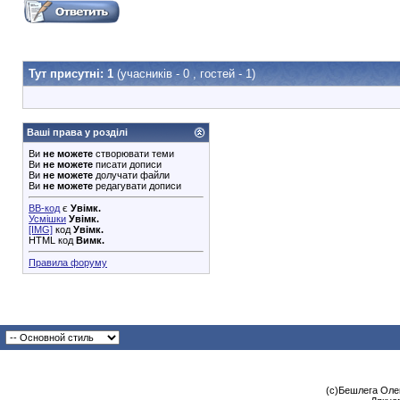
Тут присутні: 1
(учасників - 0 , гостей - 1)
Ваші права у розділі
Ви
не можете
створювати теми
Ви
не можете
писати дописи
Ви
не можете
долучати файли
Ви
не можете
редагувати дописи
BB-код
є
Увімк.
Усмішки
Увімк.
[IMG]
код
Увімк.
HTML код
Вимк.
Правила форуму
(с)Бешлега Олек