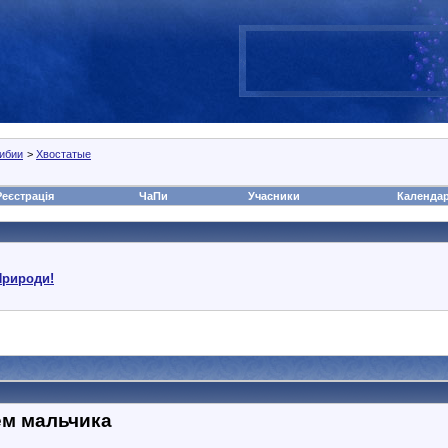
ибии
>
Хвостатые
Реєстрація
ЧаПи
Учасники
Календа
Природи!
ем мальчика