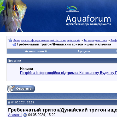
Аквафорум - форум акваріумістів та тераріумістів
>
Террариумистика
>
Амф
Гребенчатый тритон/Дунайский тритон ищем мальчика
Активні теми
Аукцион
Примітки
...
Новини
Потрібна інформаційна підтримка Киівському Будинку 
04.05.2024, 15:29
Гребенчатый тритон/Дунайский тритон ищ
Anastasii
04.05.2024, 15:29