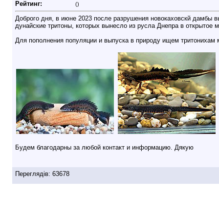
Рейтинг:
()
Доброго дня, в июне 2023 после разрушения новокаховскй дамбы вы
дунайские тритоны, которых вынесло из русла Днепра в открытое м
Для пополнения популяции и выпуска в природу ищем тритонихам 
Будем благодарны за любой контакт и информацию. Дякую
Переглядів: 63678