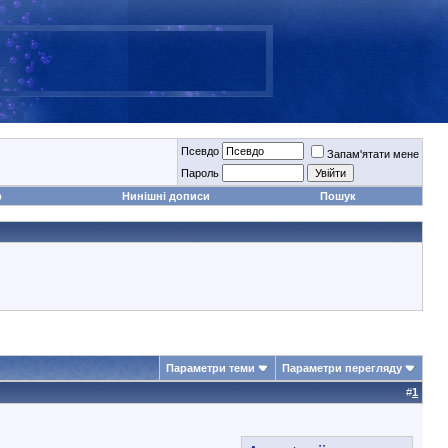
Псевдо
Запам'ятати мене
Пароль
р
Нинішні дописи
Пошук
Параметри теми
Параметри перегляду
#
1