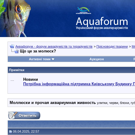
Аквафорум - форум акваріумістів та тераріумістів
>
Прісноводні тварини
>
М
Що це за молюск?
Активні теми
Аукцион
Примітки
...
Новини
Потрібна інформаційна підтримка Киівському Будинку 
Моллюски и прочая аквариумная живность
улитки, черви, блохи, гу
06.04.2025, 22:57