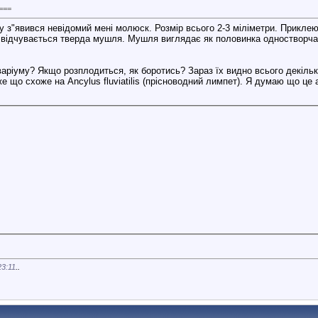
===
у з"явився невідомий мені молюск. Розмір всього 2-3 міліметри. Прикле
ик відчувається тверда мушля. Мушля виглядає як половинка одностворчат
аріуму? Якщо розплодиться, як боротись? Зараз їх видно всього декільк
же що схоже на Ancylus fluviatilis (прісноводний лимпет). Я думаю що це
23:11
..