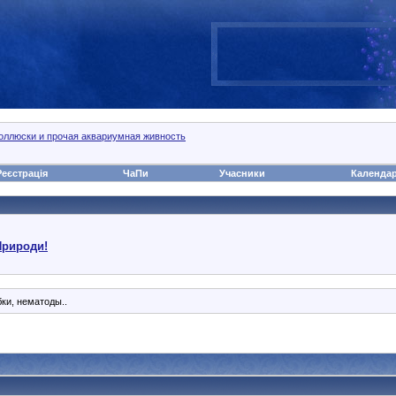
оллюски и прочая аквариумная живность
Реєстрація
ЧаПи
Учасники
Календа
Природи!
бки, нематоды..