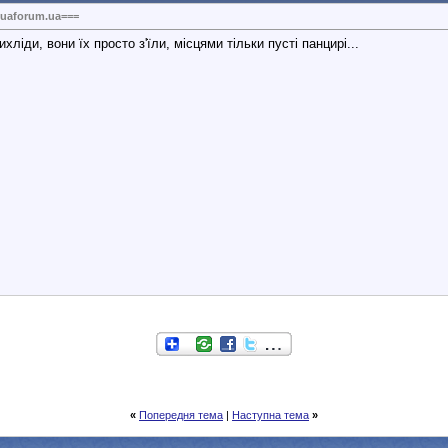
uaforum.ua===
ліди, вони їх просто з'їли, місцями тільки пусті панцирі...
«
Попередня тема
|
Наступна тема
»