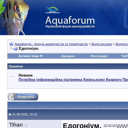
Аквафорум - форум акваріумістів та тераріумістів
>
Водні рослини
>
Водорос
Едогоніум.
Активні теми
Аукцион
Реєстрація
ЧаП
Примітки
...
Новини
Потрібна інформаційна підтримка Киівському Будинку Пр
01.08.2025, 10:16
Tihan
Едогоніум.
===ww