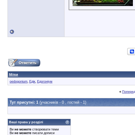
Мітки
oedogonium
,
Едік
,
Едогоніум
«
Поперед
Тут присутні: 1
(учасників - 0 , гостей - 1)
Ваші права у розділі
Ви
не можете
створювати теми
Ви
не можете
писати дописи