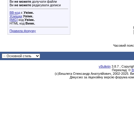
Ви
не можете
долучати файли
Ви
не можете
редагувати дописи
BB-код
є
Увімк.
Усмішки
Увімк.
[IMG]
код
Увімк.
HTML код
Вимк.
Правила форуму
Часовий пояс
vBulletin
3.8.7 ; Copyrig
Переклад: ©
В
(с)Бешлега Олександр Анатолійович, 2002-2025. Ви
Дякуємо за ліцензійну версію форума ком