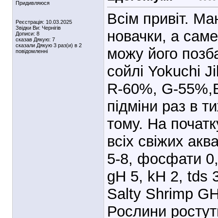
Придивляюся
Всім привіт. Ма
Реєстрація: 10.03.2025
Звідки Ви: Чернігів
новачки, а саме
Дописи: 8
сказав Дякую: 7
сказали Дякую 3 раз(и) в 2
можу його позба
повідомленні
сойлі Yokuchi Ji
R-60%, G-55%,B
підміни раз в 
тому. На початку
всіх свіжих акв
5-8, фосфати 0,5
gH 5, kH 2, tds 
Salty Shrimp GH
Рослини ростут