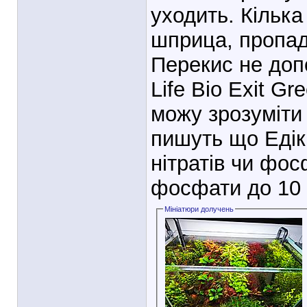
уходить. Кілька
шприца, пропада
Перекис не доп
Life Bio Exit Gr
можу зрозуміти 
пишуть що Едік 
нітратів чи фос
фосфати до 10 
Мініатюри долучень