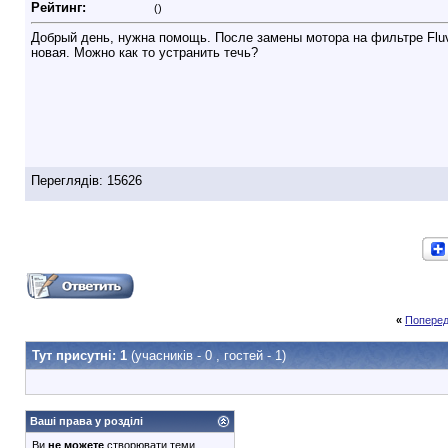
Рейтинг:
()
Добрый день, нужна помощь. После замены мотора на фильтре Fluv
новая. Можно как то устранить течь?
Переглядів: 15626
«
Поперед
Тут присутні: 1
(учасників - 0 , гостей - 1)
Ваші права у розділі
Ви
не можете
створювати теми