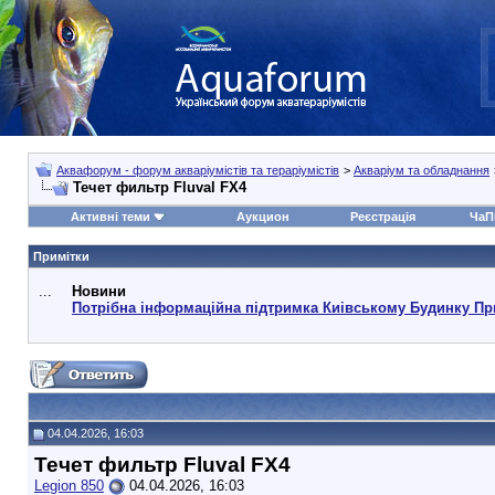
Аквафорум - форум акваріумістів та тераріумістів
>
Акваріум та обладнання
Течет фильтр Fluval FX4
Активні теми
Аукцион
Реєстрація
ЧаП
Примітки
...
Новини
Потрібна інформаційна підтримка Киівському Будинку Пр
04.04.2026, 16:03
Течет фильтр Fluval FX4
Legion 850
04.04.2026, 16:03