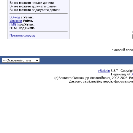
Ви
не можете
писати дописи
Ви
не можете
долучати файли
Ви
не можете
редагувати дописи
BB-код
є
Увімк.
Усмішки
Увімк.
[IMG]
код
Увімк.
HTML код
Вимк.
Правила форуму
Часовий пояс
vBulletin
3.8.7 ; Copyrig
Переклад: ©
В
(с)Бешлега Олександр Анатолійович, 2002-2025. Ви
Дякуємо за ліцензійну версію форума ком