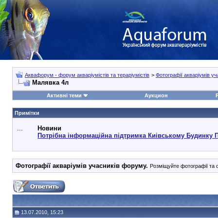
Аквафорум - форум акваріумістів та тераріумістів
>
Фотографії акваріумів у
Малявка 4л
Активні теми
Аукцион
Примітки
...
Новини
Потрібна інформаційна підтримка Киівському Будинку 
Фотографії акваріумів учасників форуму.
Розміщуйте фотографії та о
13.07.2010, 15:23