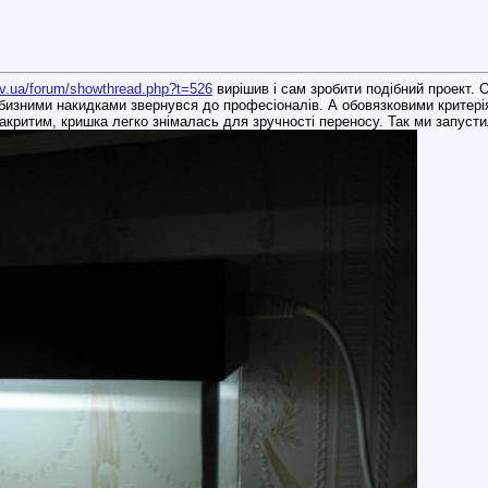
iv.ua/forum/showthread.php?t=526
вирішив і сам зробити подібний проект. 
прибизними накидками звернувся до професіоналів. А обовязковими критері
акритим, кришка легко знімалась для зручності переносу. Так ми запусти