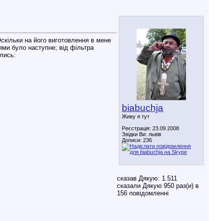
Оскільки на його виготовлення в мене
ями було наступне; від фільтра
лись:
biabuchja
Живу я тут
Реєстрація: 23.09.2008
Звідки Ви: львів
Дописи: 236
сказав Дякую: 1.511
сказали Дякую 950 раз(и) в
156 повідомленні