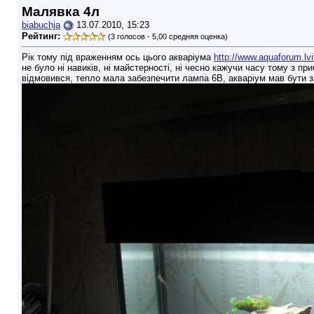
Малявка 4л
biabuchja
13.07.2010, 15:23
Рейтинг:
(3 голосов - 5,00 средняя оценка)
Рік тому під враженням ось цього акваріума
http://www.aquaforum.lv
не було ні навиків, ні майстерності, ні чесно кажучи часу тому з 
відмовився, тепло мала забезпечити лампа 6В, акваріум мав бути з