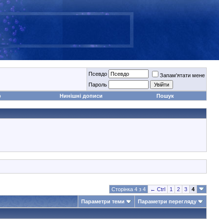
Псевдо
Запам'ятати мене
Пароль
р
Нинішні дописи
Пошук
Сторінка 4 з 4
← Ctrl
1
2
3
4
Параметри теми
Параметри перегляду