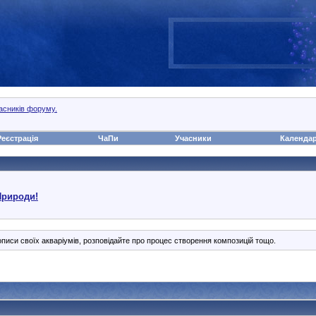
часників форуму.
Реєстрація
ЧаПи
Учасники
Календа
Природи!
писи своїх акваріумів, розповідайте про процес створення композицій тощо.