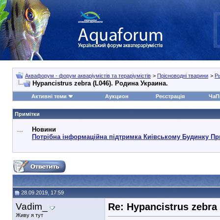
Аквафорум - форум акваріумістів та тераріумістів
>
Прісноводні тварини
>
Р
Hypancistrus zebra (L046). Родина Украина.
Активні теми
Аукцион
Реєстрація
ЧаП
Примітки
...
Новини
Потрібна інформаційна підтримка Киівському Будинку Пр
28.09.2019, 17:59
Vadim_
Re: Hypancistrus zebra
Живу я тут