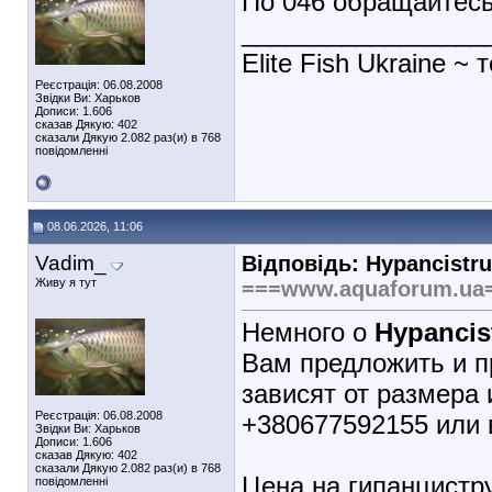
По 046 обращайтесь,
_________________
Elite Fish Ukraine ~ 
Реєстрація: 06.08.2008
Звідки Ви: Харьков
Дописи: 1.606
сказав Дякую: 402
сказали Дякую 2.082 раз(и) в 768
повідомленні
08.06.2026, 11:06
Vadim_
Відповідь: Hypancistru
Живу я тут
===www.aquaforum.ua
Немного о
Hypancis
Вам предложить и п
зависят от размера 
Реєстрація: 06.08.2008
+380677592155 или 
Звідки Ви: Харьков
Дописи: 1.606
сказав Дякую: 402
сказали Дякую 2.082 раз(и) в 768
Цена на гипанцистру
повідомленні