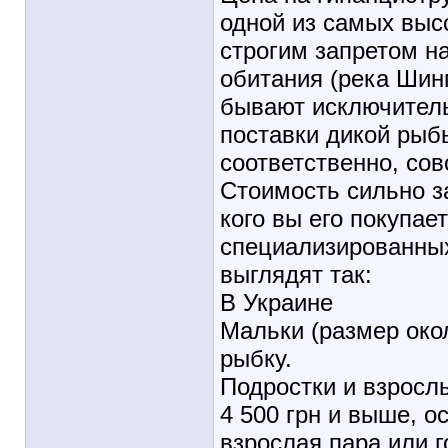
одной из самых выс
строгим запретом на
обитания (река Шин
бывают исключитель
поставки дикой рыбы
соответственно, сов
Стоимость сильно за
кого вы его покупае
специализированных
выглядят так:
В Украине
Мальки (размер около
рыбку.
Подростки и взросл
4 500 грн и выше, 
взрослая пара или г