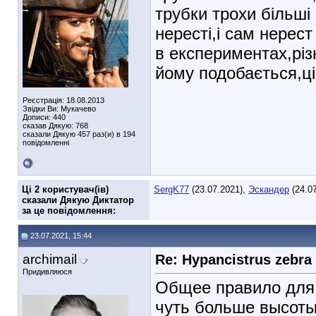
трубки трохи більші
нересті,і сам нерес
в експериментах,різ
йому подобається,ці
Реєстрація: 18.08.2013
Звідки Ви: Мукачево
Дописи: 440
сказав Дякую: 768
сказали Дякую 457 раз(и) в 194
повідомленні
Ці 2 користувач(ів)
SergK77
(23.07.2021),
Эскандер
(24.07
сказали Дякую Диктатор
за це повідомлення:
23.07.2021, 15:44
archimail
Re: Hypancistrus zebra
Придивляюся
Общее правило для 
чуть больше высот