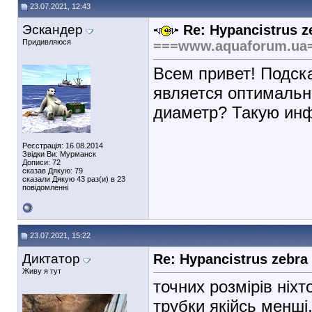
23.07.2021, 12:43
Эскандер
Re: Hypancistrus z
Придивляюся
===www.aquaforum.ua
Всем привет! Подск
является оптимальны
диаметр? Такую инф
Реєстрація: 16.08.2014
Звідки Ви: Мурманск
Дописи: 72
сказав Дякую: 79
сказали Дякую 43 раз(и) в 23
повідомленні
23.07.2021, 15:22
Диктатор
Re: Hypancistrus zebra
Живу я тут
точних розмірів ніхт
трубки якійсь менші