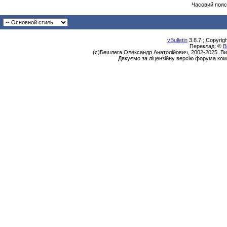
Часовий пояс
vBulletin
3.8.7 ; Copyrig
Переклад: ©
В
(с)Бешлега Олександр Анатолійович, 2002-2025. Ви
Дякуємо за ліцензійну версію форума ком