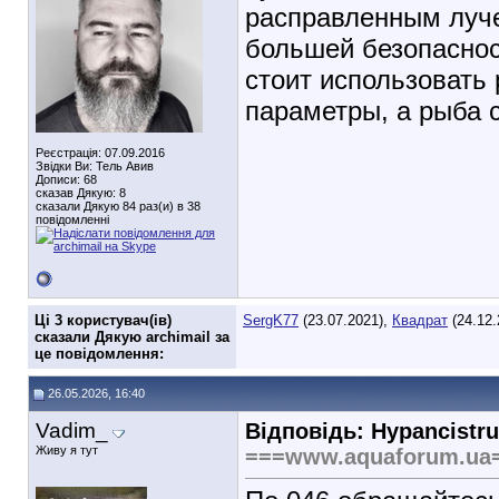
расправленным луч
большей безопаснос
стоит использовать 
параметры, а рыба с
Реєстрація: 07.09.2016
Звідки Ви: Тель Авив
Дописи: 68
сказав Дякую: 8
сказали Дякую 84 раз(и) в 38
повідомленні
Ці 3 користувач(ів)
SergK77
(23.07.2021),
Квадрат
(24.12.
сказали Дякую archimail за
це повідомлення:
26.05.2026, 16:40
Vadim_
Відповідь: Hypancistru
Живу я тут
===www.aquaforum.ua