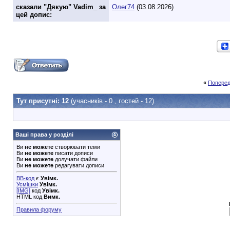
cказали "Дякую" Vadim_ за
Олег74
(03.08.2026)
цей допис:
«
Поперед
Тут присутні: 12
(учасників - 0 , гостей - 12)
Ваші права у розділі
Ви
не можете
створювати теми
Ви
не можете
писати дописи
Ви
не можете
долучати файли
Ви
не можете
редагувати дописи
BB-код
є
Увімк.
Усмішки
Увімк.
[IMG]
код
Увімк.
HTML код
Вимк.
Правила форуму