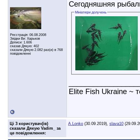
Сегодняшняя рыба
Мініатюри долучень
Реєстрація: 06.08.2008
Звідки Ви: Харьков
Дописи: 1.606
сказав Дякую: 402
сказали Дякую 2.082 раз(и) в 768
повідомленні
_________________
Elite Fish Ukraine ~ 
Ці 3 користувач(ів)
A.Lonko
(30.09.2019),
slava10
(29.09.2
сказали Дякую Vadim_ за
це повідомлення: