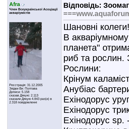
Afra
Відповідь: Зоомаг
Член Всеукраїнської Асоціації
===www.aquaforu
акваріумістів
Шановні колеги
В акваріумному 
планета" отрим
риб та рослин.
Рослини:
Крінум каламіс
Реєстрація: 31.12.2005
Анубіас бартер
Звідки Ви: Полтава
Дописи: 5.158
сказав Дякую: 2.113
Ехінодорус уру
сказали Дякую 4.843 раз(и) в
2.318 повідомленні
Ехінодорус три
Ехінодорус sp. 