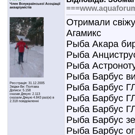
Член Всеукраїнської Асоціації
===www.aquaforu
акваріумістів
Отримали свіжу
Агамикс
Рыба Акара би
Рыба Анцистру
Рыба Астроноту
Рыба Барбус в
Реєстрація: 31.12.2005
Рыба Барбус Г
Звідки Ви: Полтава
Дописи: 5.158
сказав Дякую: 2.113
Рыба Барбус Г
сказали Дякую 4.843 раз(и) в
2.318 повідомленні
Рыба Барбус Г
Рыба Барбус з
Рыба Барбус о