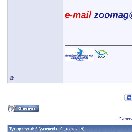
e-mail
zoomag@
________________
«
Поперед
Тут присутні: 9
(учасників - 0 , гостей - 9)