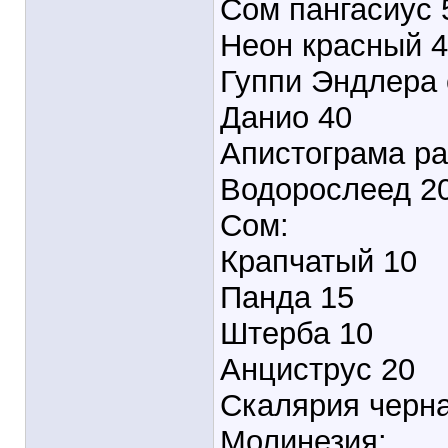
Сом пангасиус 
Неон красный 
Гуппи Эндлера
Данио 40
Апистограма ра
Водорослеед 2
Сом:
Крапчатый 10
Панда 15
Штерба 10
Анциструс 20
Скалярия черна
Молинезия: