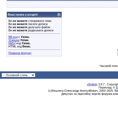
Ваші права у розділі
Ви
не можете
створювати теми
Ви
не можете
писати дописи
Ви
не можете
долучати файли
Ви
не можете
редагувати дописи
BB-код
є
Увімк.
Усмішки
Увімк.
[IMG]
код
Увімк.
HTML код
Вимк.
Правила форуму
Часовий пояс
vBulletin
3.8.7 ; Copyrig
Переклад: ©
В
(с)Бешлега Олександр Анатолійович, 2002-2025. Ви
Дякуємо за ліцензійну версію форума ком