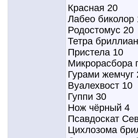
Красная 20
Лабео биколор 
Родостомус 20
Тетра бриллиан
Пристела 10
Микрорасбора г
Гурами жемчуг 
Вуалехвост 10
Гуппи 30
Нож чёрный 4
Псавдоскат Сев
Цихлозома бри