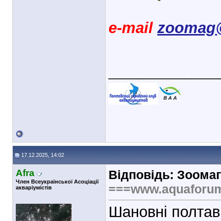
e-mail
zoomag@
________________
17.12.2025, 14:02
Afra
Відповідь: Зоомаг
Член Всеукраїнської Асоціації
===www.aquaforu
акваріумістів
Шановні полтав