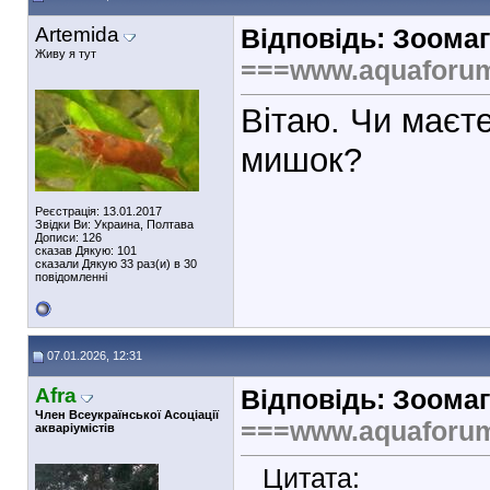
Artemida
Відповідь: Зоомаг
Живу я тут
===www.aquaforu
Вітаю. Чи маєт
мишок?
Реєстрація: 13.01.2017
Звідки Ви: Украина, Полтава
Дописи: 126
сказав Дякую: 101
сказали Дякую 33 раз(и) в 30
повідомленні
07.01.2026, 12:31
Afra
Відповідь: Зоомаг
Член Всеукраїнської Асоціації
===www.aquaforu
акваріумістів
Цитата: