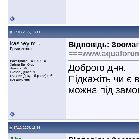
22.08.2025, 18:41
kasheylm
Відповідь: Зоомаг
Придивляюся
===www.aquaforu
Реєстрація: 10.10.2010
Доброго дня.
Звідки Ви: Киев
Дописи: 75
сказав Дякую: 9
Підкажіть чи є 
сказали Дякую 6 раз(и) в 6
повідомленні
можна під замо
17.12.2025, 13:56
Afra