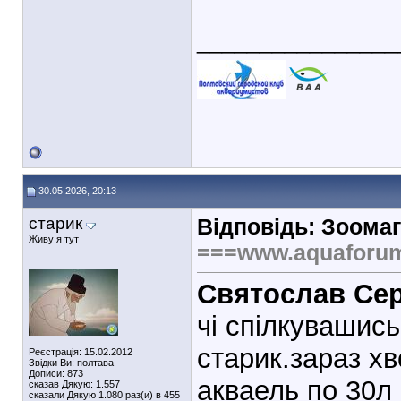
________________
30.05.2026, 20:13
старик
Відповідь: Зоомаг
Живу я тут
===www.aquaforu
Святослав Се
чі спілкувашись
старик.зараз х
Реєстрація: 15.02.2012
Звідки Ви: полтава
Дописи: 873
акваель по 30л 
сказав Дякую: 1.557
сказали Дякую 1.080 раз(и) в 455