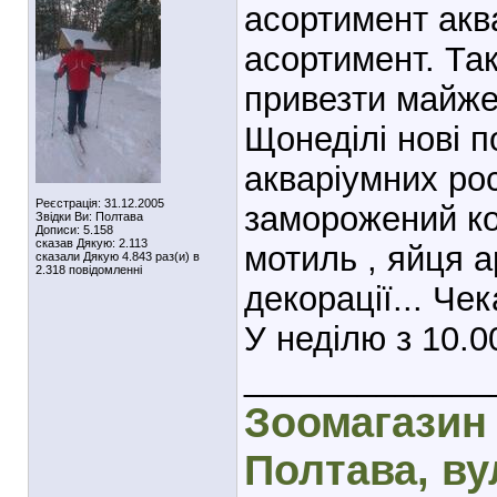
асортимент акв
асортимент. Та
привезти майже
Щонеділі нові п
акваріумних рос
Реєстрація: 31.12.2005
заморожений ко
Звідки Ви: Полтава
Дописи: 5.158
сказав Дякую: 2.113
мотиль , яйця ар
сказали Дякую 4.843 раз(и) в
2.318 повідомленні
декорації... Че
У неділю з 10.0
_____________
Зоомагазин 
Полтава, вул