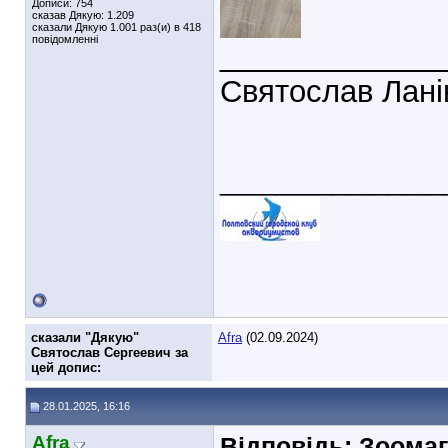
Дописи: 754
сказав Дякую: 1.209
сказали Дякую 1.001 раз(и) в 418
повідомленні
_____________
Святослав Лані
________________
cказали "Дякую"
Afra
(02.09.2024)
Святослав Сергеевич за
цей допис:
28.01.2025, 16:16
Afra
Відповідь: Зоомаг