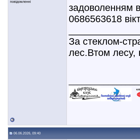
повідомленні
задоволенням в
0686563618 вікт
_____________
За стеклом-стр
лес.Втом лесу, 
________________
06.06.2026, 09:40