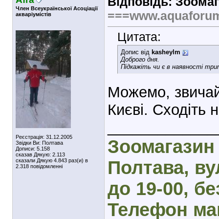
Відповідь: Зоомаг
Член Всеукраїнської Асоціації
===www.aquaforu
акваріумістів
Цитата:
Допис від
kasheylm
Доброго дня.
Підкажіть чи є в наявності три
Можемо, звичай
Києві. Сходіть н
_____________
Реєстрація: 31.12.2005
Зоомагазин 
Звідки Ви: Полтава
Дописи: 5.158
сказав Дякую: 2.113
сказали Дякую 4.843 раз(и) в
Полтава, вул
2.318 повідомленні
до 19-00, бе
Телефон маг