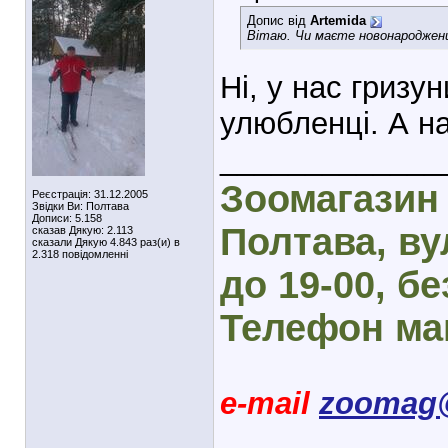
Допис від
Artemida
Вітаю. Чи маєте новонароджен
Ні, у нас гризу
улюбленці. А на
_____________
Зоомагазин 
Реєстрація: 31.12.2005
Звідки Ви: Полтава
Дописи: 5.158
Полтава, вул
сказав Дякую: 2.113
сказали Дякую 4.843 раз(и) в
2.318 повідомленні
до 19-00, бе
Телефон маг
e-mail
zoomag@