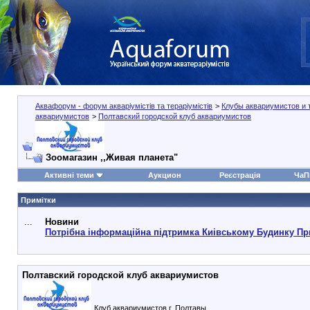
Аквафорум - форум акваріумістів та тераріумістів
>
Клубы аквариумистов и 
аквариумистов
>
Полтавский городской клуб аквариумистов
Зоомагазин ,,Живая планета"
Активні теми
Аукцион
Реєстрація
ЧаП
Примітки
...
Новини
Потрібна інформаційна підтримка Киівському Будинку Пр
Полтавский городской клуб аквариумистов
Клуб аквариумистов г. Полтавы