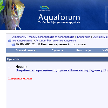
Аквафорум - форум акваріумістів та тераріумістів
>
Барахолка
>
Аукционы и
аквариумистика
>
Аукцион. Растения аквариумные
07.06.2026 21:00 Німфея червона + прополка
Активні теми
Аукцион
Реєстрація
ЧаП
Примітки
...
Новини
Потрібна інформаційна підтримка Киівському Будинку Пр
Создать аукцион