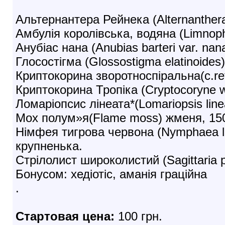
Альтернантера Рейнека (Alternanthera
Амбулія королівська, водяна (Limnophi
Анубіас нана (Anubias barteri var. nan
Глосостігма (Glossostigma elatinoide
Криптокорина зворотноспіральна(c.retr
Криптокорина Тропіка (Cryptocoryne w
Ломаріопсис лінеата*(Lomariopsis lin
Мох полум»я(Flame moss) жменя, 1
Німфея тигрова червона (Nymphaea lo
крупненька.
Стрілолист широколистий (Sagittaria p
Бонусом: хедіотіс, аманія граційна
.
Стартовая цена:
100 грн.