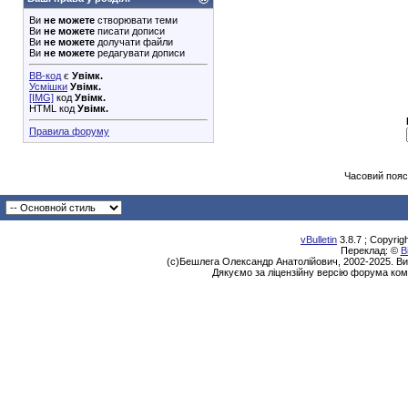
Ви
не можете
створювати теми
Ви
не можете
писати дописи
Ви
не можете
долучати файли
Ви
не можете
редагувати дописи
BB-код
є
Увімк.
Усмішки
Увімк.
[IMG]
код
Увімк.
HTML код
Увімк.
Правила форуму
Часовий пояс
vBulletin
3.8.7 ; Copyrig
Переклад: ©
В
(с)Бешлега Олександр Анатолійович, 2002-2025. Ви
Дякуємо за ліцензійну версію форума ком