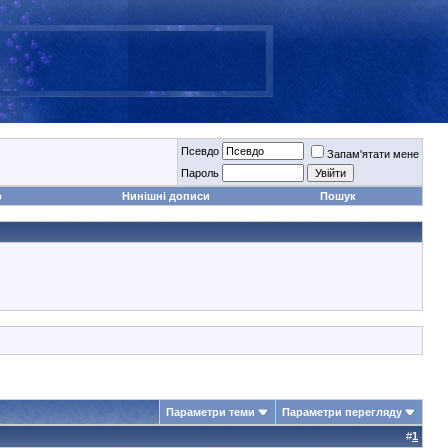
Псевдо
Запам'ятати мене
Пароль
р
Нинішні дописи
Пошук
Параметри теми
Параметри перегляду
#
1