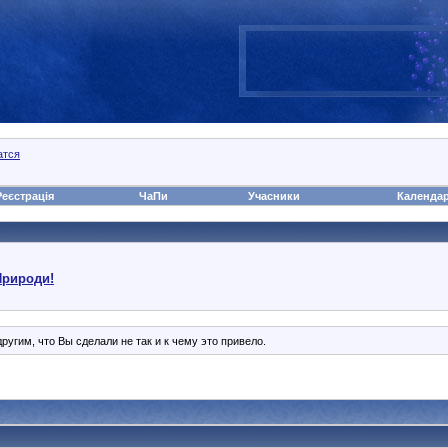
атся
Реєстрація
ЧаПи
Учасники
Календа
Природи!
угим, что Вы сделали не так и к чему это привело.