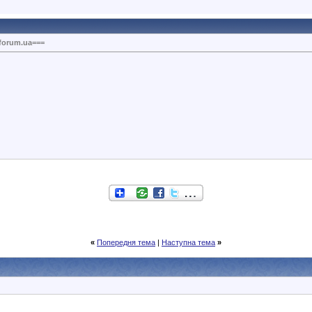
forum.ua===
«
Попередня тема
|
Наступна тема
»