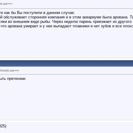
m.ua===
е как бы Вы поступили в данном случае.
ый обслуживает сторонняя компания и в этом аквариуме была арована. Т
косяки во внешнем виде рыбы. Через неделю парень приезжает из другого 
, что арована умирает и у нее выпадают плавники и нет зубов и все плох
forum.ua===
быть претензии.
025)