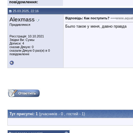
повідомлення:
25.03.2025, 22:16
Alexmass
Відповідь: Как поступить?
===www.aqua
Придивляюся
Было такое у меня, давно правда
Реєстрація: 10.10.2021
Звідки Ви: Сумы
Дописи: 4
сказав Дякую: 0
сказали Дякую 0 раз(и) в 0
повідомленні
Тут присутні: 1
(учасників - 0 , гостей - 1)