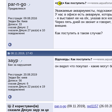
par-n-go
Как поступить?
===www.aquaforu
Придивляюся
Уважаемые аквариумисты, подскажит
У нас в офисе есть аквариум, котор
- я выставил ее на olx, указав все 
Реєстрація: 09.08.2016
Звідки Ви: Киев
Через пять дней он звонит и говорит
Дописи: 33
внешне.
сказав Дякую: 2
сказали Дякую 27 раз(и) в 10
Как поступить в таком случае?
повідомленні
08.11.2019, 17:43
заур
Відповідь: Как поступить?
===www.aqua
Бан за нарушения
он видел что покупал - какие могут 
Реєстрація: 20.08.2019
Звідки Ви: киев
Дописи: 56
сказав Дякую: 6
сказали Дякую 22 раз(и) в 19
повідомленні
Ці 2 користувач(ів)
par-n-go
(09.11.2019),
red1157
(26.03.2
сказали Дякую заур за це