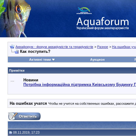
Аквафорум - форум акваріумістів та тераріумістів
>
Разное
>
На ошибках уч
Как поступить?
Активні теми
Аукцион
Примітки
...
Новини
Потрібна інформаційна підтримка Киівському Будинку 
На ошибках учатся
Чтобы не учится на собственных ошибках, расскажите др
08.11.2019, 17:23