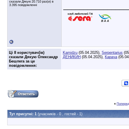
сказали Дякую 20.710 раз(и) в
________________
3.395 повідомленні
Ці 8 користувач(ів)
Kamidzu
(05.04.2025),
Serpentarius
(05
сказали Дякую Олександр
ДЕНИКИН
(05.04.2025),
Карача
(05.04
Бешлега за це
повідомлення:
«
Поперед
Тут присутні: 1
(учасників - 0 , гостей - 1)