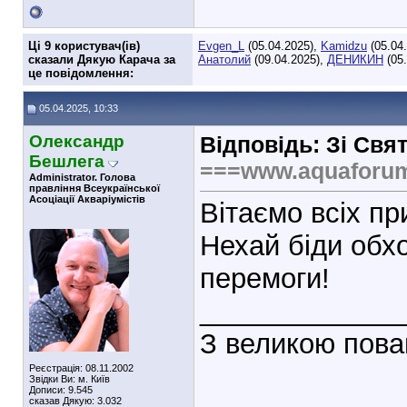
Ці 9 користувач(ів)
Evgen_L
(05.04.2025),
Kamidzu
(05.04
сказали Дякую Карача за
Анатолий
(09.04.2025),
ДЕНИКИН
(05.
це повідомлення:
05.04.2025, 10:33
Олександр
Відповідь: Зі Свя
Бешлега
===www.aquaforu
Administrator. Голова
правління Всеукраїнської
Асоціації Акваріумістів
Вітаємо всіх пр
Нехай біди обх
перемоги!
_____________
З великою пова
Реєстрація: 08.11.2002
Звідки Ви: м. Київ
Дописи: 9.545
сказав Дякую: 3.032