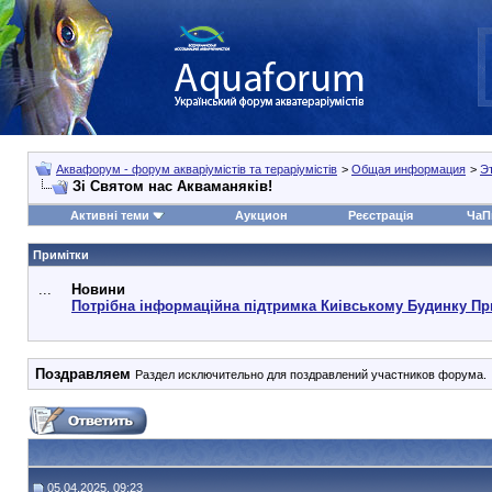
Аквафорум - форум акваріумістів та тераріумістів
>
Общая информация
>
Э
Зі Святом нас Акваманяків!
Активні теми
Аукцион
Реєстрація
ЧаП
Примітки
...
Новини
Потрібна інформаційна підтримка Киівському Будинку Пр
Поздравляем
Раздел исключительно для поздравлений участников форума.
05.04.2025, 09:23