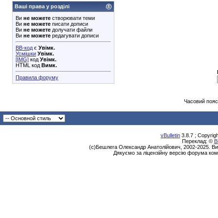
Ваші права у розділі
Ви
не можете
створювати теми
Ви
не можете
писати дописи
Ви
не можете
долучати файли
Ви
не можете
редагувати дописи
BB-код
є
Увімк.
Усмішки
Увімк.
[IMG]
код
Увімк.
HTML код
Вимк.
Правила форуму
Часовий пояс
vBulletin
3.8.7 ; Copyrig
Переклад: ©
В
(с)Бешлега Олександр Анатолійович, 2002-2025. Ви
Дякуємо за ліцензійну версію форума ком