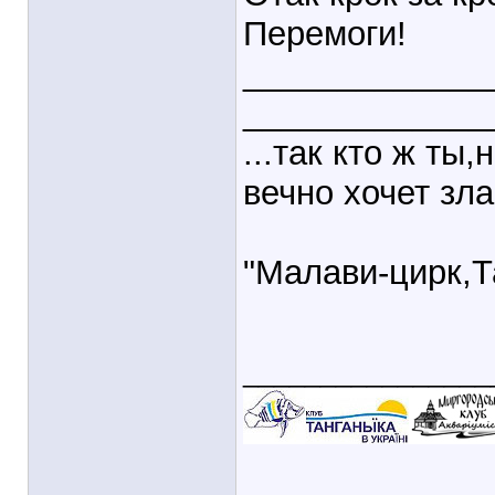
Перемоги!
_____________
_____________
...так кто ж ты
вечно хочет зла
"Малави-цирк,Та
________________