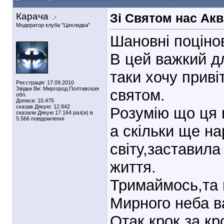
Карача
Зі Святом нас Ак
Модератор клуба "Цихлидка"
Шановні поціно
В цей важкий дл
таки хочу приві
Реєстрація: 17.09.2010
Звідки Ви: Миргород.Полтавская
святом.
обл.
Дописи: 10.475
сказав Дякую: 12.842
Розумію що ця к
сказали Дякую 17.164 раз(и) в
5.566 повідомленні
а скільки ще на
світу,заставила
життя.
Тримаймось,та 
Мирного неба ва
Отак крок за к