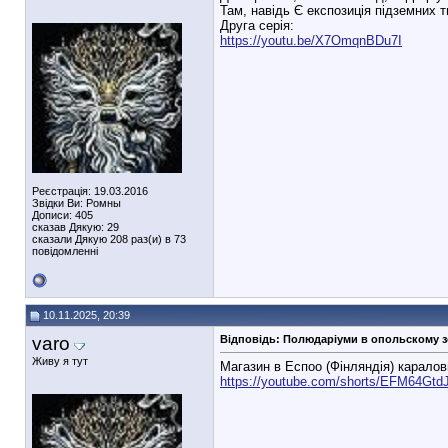
Там, навідь Є експозиція підземних т
Друга серія:
https://youtu.be/X7OmqnBDu7I
Реєстрація: 19.03.2016
Звідки Ви: Ромны
Дописи: 405
сказав Дякую: 29
сказали Дякую 208 раз(и) в 73
повідомленні
10.11.2025, 20:39
varo
Відповідь: Полюдаріуми в опольскому 
Живу я тут
Магазин в Еспоо (Фінляндія) карало
https://youtube.com/shorts/EFM64Gt