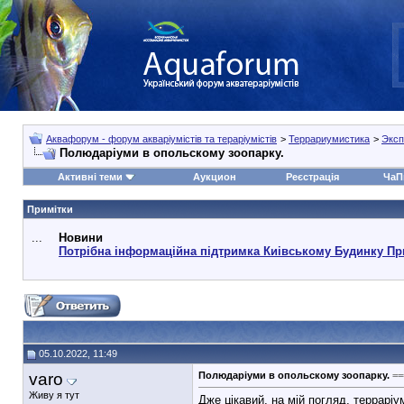
Аквафорум - форум акваріумістів та тераріумістів
>
Террариумистика
>
Эксп
Полюдаріуми в опольскому зоопарку.
Активні теми
Аукцион
Реєстрація
ЧаП
Примітки
...
Новини
Потрібна інформаційна підтримка Киівському Будинку Пр
05.10.2022, 11:49
varo
Полюдаріуми в опольскому зоопарку.
==
Живу я тут
Дже цікавий, на мій погляд, террарі