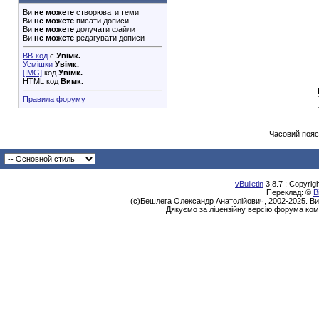
Ви
не можете
створювати теми
Ви
не можете
писати дописи
Ви
не можете
долучати файли
Ви
не можете
редагувати дописи
BB-код
є
Увімк.
Усмішки
Увімк.
[IMG]
код
Увімк.
HTML код
Вимк.
Правила форуму
Часовий пояс
vBulletin
3.8.7 ; Copyrig
Переклад: ©
В
(с)Бешлега Олександр Анатолійович, 2002-2025. Ви
Дякуємо за ліцензійну версію форума ком