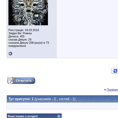
Реєстрація: 19.03.2016
Звідки Ви: Ромны
Дописи: 405
сказав Дякую: 29
сказали Дякую 208 раз(и) в 73
повідомленні
«
Поперед
Тут присутні: 1
(учасників - 0 , гостей - 1)
Ваші права у розділі