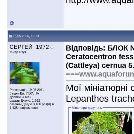
16.05.2026, 15:23
СЕРГЕЙ_1972
Відповідь: БЛОК № 
Живу я тут
Ceratocentron fesse
(Cattleya) cernua 5
===www.aquaforu
Мої мініатюрні 
Реєстрація: 19.05.2011
Звідки Ви: УКРАЇНА
Lepanthes trach
Дописи: 4.696
сказав Дякую: 1.162
сказали Дякую 3.106 раз(и) в
1.435 повідомленні
Мініатюри долучень