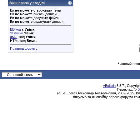
Ваші права у розділі
Ви
не можете
створювати теми
Ви
не можете
писати дописи
Ви
не можете
долучати файли
Ви
не можете
редагувати дописи
BB-код
є
Увімк.
Усмішки
Увімк.
[IMG]
код
Увімк.
HTML код
Вимк.
Правила форуму
Часовий пояс
vBulletin
3.8.7 ; Copyrig
Переклад: ©
В
(с)Бешлега Олександр Анатолійович, 2002-2025. Ви
Дякуємо за ліцензійну версію форума ком