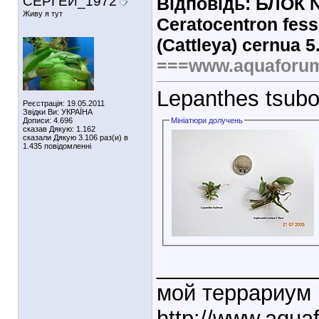
СЕРГЕЙ_1972
Відповідь: БЛОК № 
Живу я тут
Ceratocentron fesse
(Cattleya) cernua 5
===www.aquaforu
Lepanthes tsubot
Реєстрація: 19.05.2011
Звідки Ви: УКРАЇНА
Дописи: 4.696
Мініатюри долучень
сказав Дякую: 1.162
сказали Дякую 3.106 раз(и) в
1.435 повідомленні
_____________
мой террариум
http://www.aqu