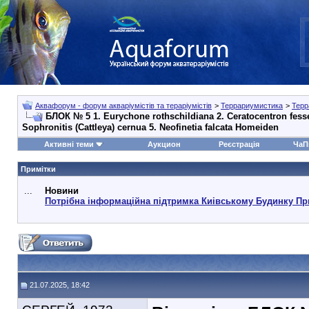
Аквафорум - форум акваріумістів та тераріумістів
>
Террариумистика
>
Терр
БЛОК № 5 1. Eurychone rothschildiana 2. Ceratocentron fessel
Sophronitis (Cattleya) cernua 5. Neofinetia falcata Homeiden
Активні теми
Аукцион
Реєстрація
ЧаП
Примітки
...
Новини
Потрібна інформаційна підтримка Киівському Будинку Пр
21.07.2025, 18:42