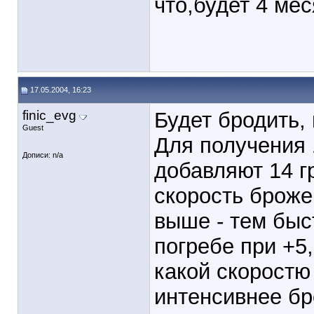
что,будет 4 ме
17.05.2004, 16:23
finic_evg
Будет бродить, 
Guest
Для получения 
Дописи: n/a
добавляют 14 г
скорость броже
выше - тем быст
погребе при +5,
какой скоростю
интенсивнее бр