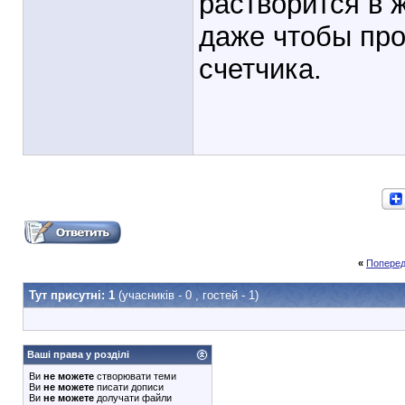
растворится в 
даже чтобы про
счетчика.
«
Поперед
Тут присутні: 1
(учасників - 0 , гостей - 1)
Ваші права у розділі
Ви
не можете
створювати теми
Ви
не можете
писати дописи
Ви
не можете
долучати файли