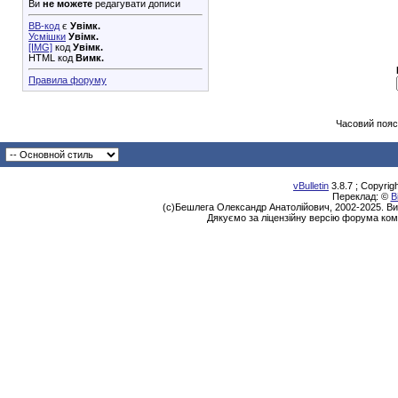
Ви
не можете
редагувати дописи
BB-код
є
Увімк.
Усмішки
Увімк.
[IMG]
код
Увімк.
HTML код
Вимк.
Правила форуму
Часовий пояс
vBulletin
3.8.7 ; Copyrig
Переклад: ©
В
(с)Бешлега Олександр Анатолійович, 2002-2025. Ви
Дякуємо за ліцензійну версію форума ком