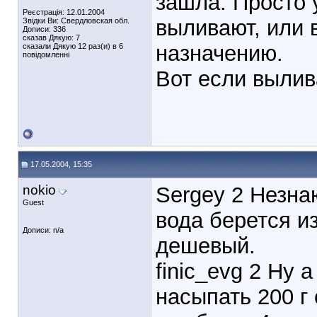
зашла. Просто 
Реєстрація: 12.01.2004
выливают, или 
Звідки Ви: Свердловская обл.
Дописи: 336
сказав Дякую: 7
назначению.
сказали Дякую 12 раз(и) в 6
повідомленні
Вот если выливат
17.05.2004, 15:35
nokio
Sergey 2 Незна
Guest
вода берется из
Дописи: n/a
дешевый.
finic_evg 2 Ну 
насыпать 200 г 