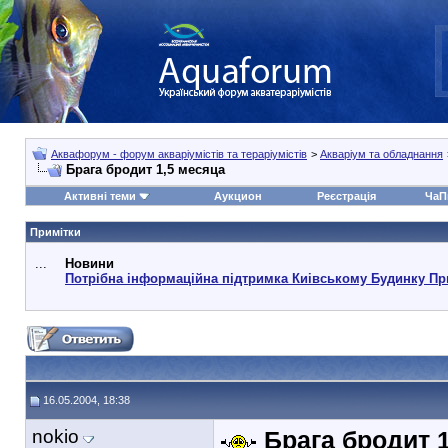
Аквафорум - форум акваріумістів та тераріумістів
>
Акваріум та обладнання
Брага бродит 1,5 месяца
Активні теми
Аукцион
Реєстрація
ЧаП
Примітки
...
Новини
Потрібна інформаційна підтримка Киівському Будинку Пр
16.05.2004, 18:38
nokio
Брага бродит 