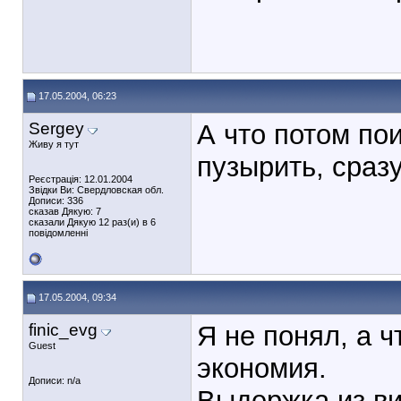
17.05.2004, 06:23
Sergey
А что потом пои
Живу я тут
пузырить, сразу
Реєстрація: 12.01.2004
Звідки Ви: Свердловская обл.
Дописи: 336
сказав Дякую: 7
сказали Дякую 12 раз(и) в 6
повідомленні
17.05.2004, 09:34
finic_evg
Я не понял, а 
Guest
экономия.
Дописи: n/a
Выдержка из ви