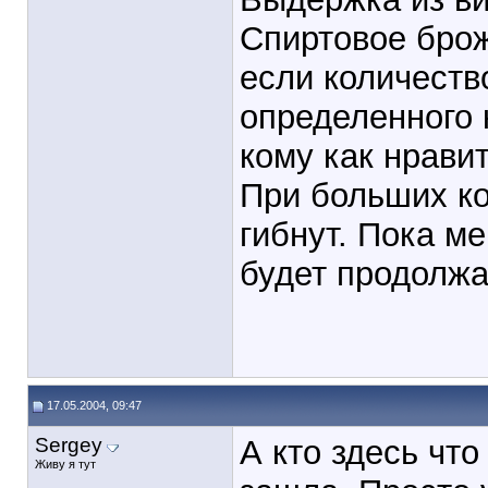
Спиртовое брож
если количество
определенного 
кому как нрави
При больших к
гибнут. Пока м
будет продолжа
17.05.2004, 09:47
Sergey
А кто здесь чт
Живу я тут