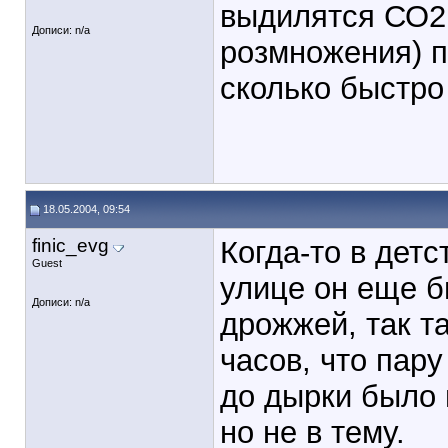
выдилятся СО2 
Дописи: n/a
розмножения) п
сколько быстр
18.05.2004, 09:54
finic_evg
Когда-то в дет
Guest
улице он еще б
Дописи: n/a
дрожжей, так т
часов, что пар
до дырки было 
но не в тему.