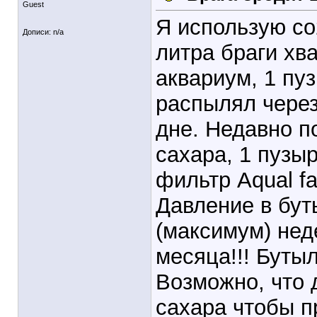
Guest
Я использую со
Дописи: n/a
литра браги хв
аквариум, 1 пуз
распылял через
дне. Недавно п
сахара, 1 пузы
фильтр Aqual fa
Давление в буты
(максимум) нед
месяца!!! Бутыл
Возможно, что 
сахара чтобы п