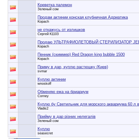
Креветка палемон
Зеленый сом
Продам актинии конская клубничная Адриатика
Kopach
не откажусь от излишков
Сергей К1103
Продаю УЛЬТРАФИОЛЕТОВЫЙ СТЕРИЛИЗАТОР JE
Kopach
Пенник (скиммер) Red Dragon king bubble 1500
Kopach
Приму в дар, куплю растюшку (Киев)
svmar
Куплю актинии
wnoskoff
Обменяю ежа на бриариум
Corney
Куплю бу Светильник для морского аквариума 60 л в
Vladis2
Прийму в дар різних нелегалів
Зеленый сом
Куплю
seasecret