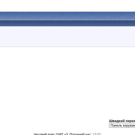
Швидкий перех
Часовий пояс GMT +3. Поточний час:
13:03
.