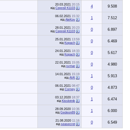
20.03.2021
20:15
4
9.508
від
Сергей К1103
06.02.2021
15:32
1
7.512
від
AleKov
28.01.2021
20:23
0
6.897
від
Сергей К1103
25.01.2021
13:59
0
6.469
від
Kopach
24.01.2021
18:33
0
5.617
від
Kopach
22.01.2021
15:05
0
4.980
від
svmar
14.01.2021
15:19
1
5.913
від
AVK
06.01.2021
08:47
0
4.873
від
Corney
03.12.2020
18:37
1
6.474
від
Kisslotnik
28.09.2020
10:36
1
6.000
від
Gedeon89
21.08.2020
11:16
0
6.549
від
seasecret