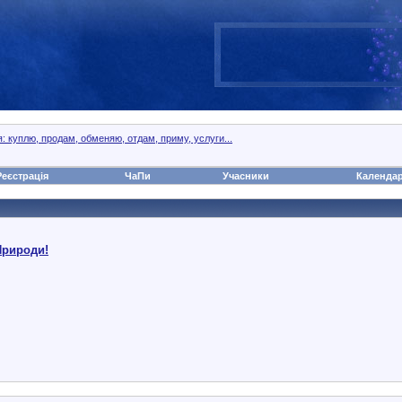
 куплю, продам, обменяю, отдам, приму, услуги...
Реєстрація
ЧаПи
Учасники
Календа
Природи!