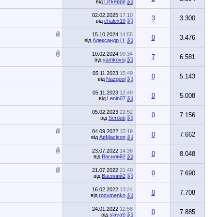
від
Lizkeppp
02.02.2025
17:10
3
3.300
від
chalex19
15.10.2024
14:55
0
3.476
від
Александр Н.
10.02.2024
09:34
7
6.581
від
yamkovoj
05.11.2023
15:49
0
5.143
від
Nazgool
05.11.2023
12:49
0
5.008
від
Lenin07
05.02.2023
22:52
0
7.156
від
Serdub
04.09.2022
15:19
0
7.662
від
ApMacison
23.07.2022
14:38
0
8.048
від
Василий2
21.07.2022
21:40
0
7.690
від
Василий2
16.02.2022
13:24
0
7.708
від
rozumenko
24.01.2022
12:58
0
7.885
від
slavaS