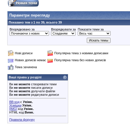
90353748e6549cd1148d01dde3b3bc75
Параметри перегляду
Показано тем з 1 по 39, всього 39
Впорядковано за
Впорядкувати за
Показати теми за
Нові дописи
Популярна тема з новими дописами
Нових дописів немає
Популярна тема без нових дописів
Тема зачинена
Ваші права у розділі
Ви
не можете
створювати теми
Ви
не можете
писати дописи
Ви
не можете
долучати файли
Ви
не можете
редагувати дописи
BB-код
є
Увімк.
Усмішки
Увімк.
[IMG]
код
Увімк.
HTML код
Вимк.
Правила форуму