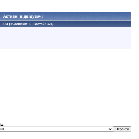
Активні відвідувачі
324 (Учасників: 0; Гостей: 324)
ід