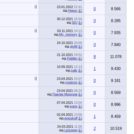
23.01.2022
22:41
0
8.566
від
Никос
30.12.2021
15:34
0
8.285
від
SG!
03.11.2021
10:13
0
7.935
від
My_memory
24.10.2021
20:59
0
7.840
від
giviM
21.10.2021
19:52
8
11.078
від
Pablitto
10.09.2021
12:13
1
9.430
від
salic
23.04.2021
15:07
0
9.181
від
routeros
23.04.2021
08:24
0
8.569
від
Павлик Морозов
07.04.2021
13:04
0
8.996
від
ivans
02.04.2021
13:56
1
8.459
від
wnoskoff
24.03.2021
11:05
2
10.519
від
Lizkeppp