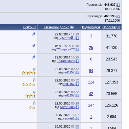
Переглядів:
446.637
18.11.2006
Переглядів:
460.195
17.11.2006
Рейтинг
Останній допис
Відповідей
Переглядів
22.03.2017
12:29
3
31.770
від
_Дмитрий_
04.01.2015
11:36
25
41.130
від
***шерхан***
19.03.2014
16:25
0
23.543
від
TakedaMaru
22.05.2026
00:32
94
79.371
від
red1157
22.05.2026
00:32
224
127.353
від
red1157
22.05.2026
00:32
42
73.565
від
red1157
22.05.2026
00:29
147
126.126
від
Silver0805
05.07.2025
15:07
1
2.684
від
сергей1
28.02.2025
07:50
3
3.504