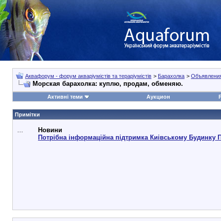
Аквафорум - форум акваріумістів та тераріумістів
>
Барахолка
>
Объявления:
Морская барахолка: куплю, продам, обменяю.
Активні теми
Аукцион
Примітки
...
Новини
Потрібна інформаційна підтримка Киівському Будинку 