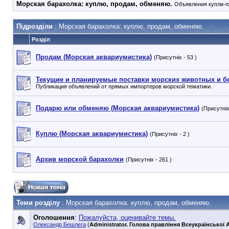
Морская барахолка: куплю, продам, обменяю.
Объявления купли-пр
Підрозділи
: Морская барахолка: куплю, продам, обменяю.
Розділ
Продам (Морская аквариумистика)
(Присутніх - 53 )
Текущие и планируемые поставки морских животных и 
Публикация объявлений от прямых импортеров морской тематики.
Подарю или обменяю (Морская аквариумистика)
(Присутніх 
Куплю (Морская аквариумистика)
(Присутніх - 2 )
Архив морской барахолки
(Присутніх - 261 )
Теми розділу
: Морская барахолка: куплю, продам, обменяю.
Оголошення
:
Пожалуйста, оценивайте темы.
Олександр Бешлега
(
Administrator. Голова правління Всеукраїнської А