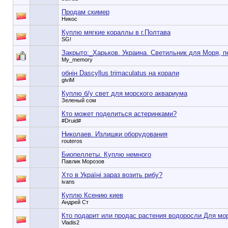
Продам скимер
Никос
Куплю мягкие кораллы в г.Полтава
SG!
Закрыто:_
Харьков. Украина. Светильник для Моря, п
My_memory
обнін Dascyllus trimaculatus на корали
giviM
Куплю б/у свет для морского аквариума
Зеленый сом
Кто может поделиться астеринками?
#Druid#
Николаев. Излишки оборудования
routeros
Биопеллеты. Куплю немного
Павлик Морозов
Хто в Україні зараз возить рибу?
ivans
Куплю Ксению киев
Андрей Ст
Кто подарит или продас растения водоросли Для мо
Vladis2