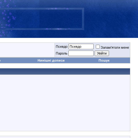
Псевдо
Запам'ятати мене
Пароль
р
Нинішні дописи
Пошук