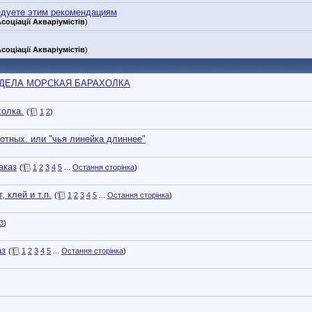
едуете этим рекомендациям
соціації Акваріумістів
)
соціації Акваріумістів
)
ЗДЕЛА МОРСКАЯ БАРАХОЛКА
холка.
(
1
2
)
отных. или "чья линейка длиннее"
аказ
(
1
2
3
4
5
...
Остання сторінка
)
 клей и т.п.
(
1
2
3
4
5
...
Остання сторінка
)
3
)
аз
(
1
2
3
4
5
...
Остання сторінка
)