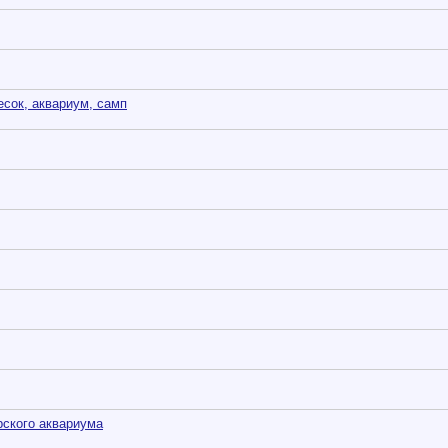
есок, аквариум, самп
рского аквариума