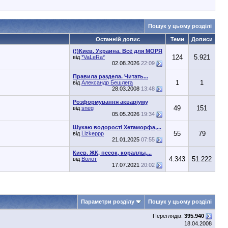
Пошук у цьому розділі
Останній допис
Теми
Дописи
(!)Киев. Украина. Всё для МОРЯ
124
5.921
від
*VaLeRa*
02.08.2026
22:09
Правила раздела. Читать...
1
1
від
Александр Бешлега
28.03.2008
13:48
Розформування акваріуму
49
151
від
sneg
05.05.2026
19:34
Шукаю водорості Хетаморфа,...
55
79
від
Lizkeppp
21.01.2025
07:55
Киев. ЖК, песок, кораллы,...
4.343
51.222
від
Волот
17.07.2021
20:02
Параметри розділу
Пошук у цьому розділі
Переглядів:
395.940
18.04.2008