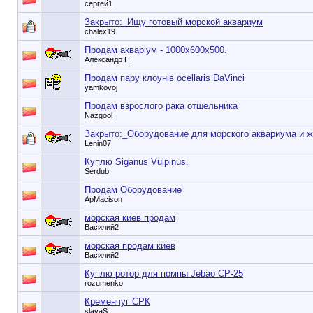
сергей1
Закрыто:_
Ищу готовый морской аквариум
chalex19
Продам акваріум - 1000х600х500.
Александр Н.
Продам пару клоунів ocellaris DaVinci
yamkovoj
Продам взрослого рака отшельника
Nazgool
Закрыто:_
Оборудование для морского аквариума и 
Lenin07
Куплю Siganus Vulpinus.
Serdub
Продам Оборудование
ApMacison
морская киев продам
Василий2
морская продам киев
Василий2
Куплю ротор для помпы Jebao CP-25
rozumenko
Кременчуг СРК
slavaS