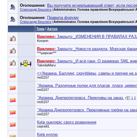
Оголошення
:
Вы получите исчерпывающий ответ, если посл
Олександр Бешлега
(
Administrator. Голова правління Всеукраїнської А
Оголошення
:
Правила форуму
Олександр Бешлега
(
Administrator. Голова правління Всеукраїнської А
Тема
/
Автор
Важливо:
Закрыто:_
ИЗМЕНЕНИЯ В ПРАВИЛАХ РА
Kovpon
Важливо:
Закрыто:_
Новости раздела, Морская бара
***шерхан***
Важливо:
Закрыто:_
И всё-таки. О размерах SML жив
TakedaMaru
<>Украина. Баллинг, скрубберы, сампы и прочее на з
red1157
`Украина. Различные полки для плагов, плаги, цемент,
red1157
`Украина. Днепропетровск. Переливы на заказ.
(
1
2
red1157
`Украина.Днепропетровск. Переливные гребни на зак
red1157
Київ оцеляріс свого розведення
сергей1
Київ куплю